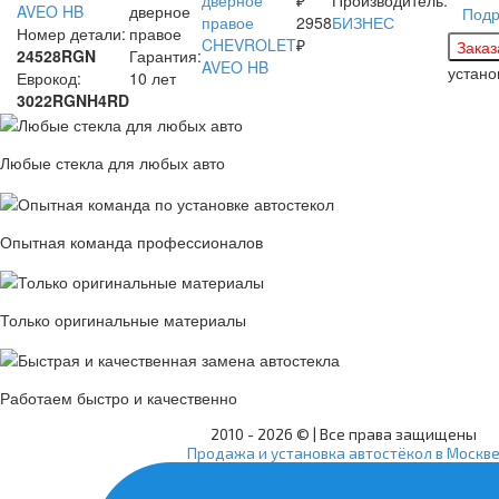
AVEO HB
дверное
Подр
2958
БИЗНЕС
Номер детали:
правое
₽
24528RGN
Гарантия:
устан
Еврокод:
10 лет
3022RGNH4RD
Любые стекла для любых авто
Опытная команда профессионалов
Только оригинальные материалы
Работаем быстро и качественно
2010 -
2026 © | Все права защищены
Продажа и установка автостёкол в Москв