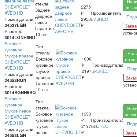
дверное левое
Нали
стекла:
CHEVROLET
2275
по за
Заднее
AVEO HB
₽
Производитель:
дверное
Подр
Номер детали:
2958
БИЗНЕС
левое
24527LGN
₽
Гарантия:
Еврокод:
устан
10 лет
3014LGNH5RD
Боковое
Тип
кузовное
стекла:
Нал
глухое правое
Боковое
1690
по за
CHEVROLET
кузовное
₽
Производитель:
AVEO HB
Под
глухое
2197
БИЗНЕС
Номер детали:
правое
₽
24558RGN
Гарантия:
устан
Еврокод:
10 лет
3014RGNH5RQ
Боковое
Тип
кузовное
стекла:
Нал
глухое левое
Боковое
1690
по за
CHEVROLET
кузовное
₽
Производитель:
AVEO HB
Подр
глухое
2197
БИЗНЕС
Номер детали:
левое
₽
24558LGN