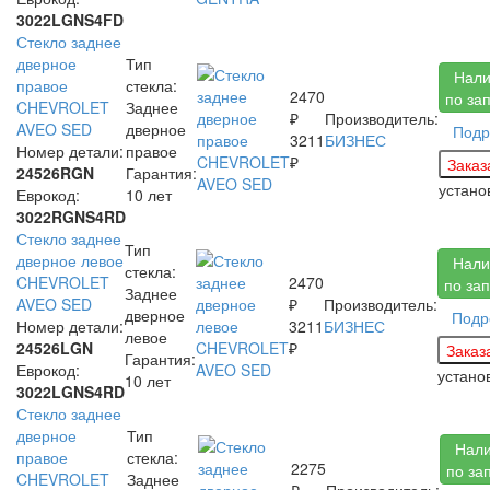
3022LGNS4FD
Стекло заднее
дверное
Тип
Нали
правое
стекла:
2470
по за
CHEVROLET
Заднее
₽
Производитель:
AVEO SED
дверное
Подр
3211
БИЗНЕС
Номер детали:
правое
₽
24526RGN
Гарантия:
устан
Еврокод:
10 лет
3022RGNS4RD
Стекло заднее
Тип
дверное левое
Нали
стекла:
CHEVROLET
2470
по за
Заднее
AVEO SED
₽
Производитель:
дверное
Подр
Номер детали:
3211
БИЗНЕС
левое
24526LGN
₽
Гарантия:
Еврокод:
устан
10 лет
3022LGNS4RD
Стекло заднее
дверное
Тип
Нал
правое
стекла:
2275
по за
CHEVROLET
Заднее
₽
Производитель: