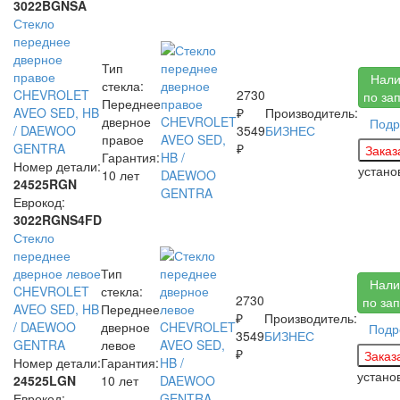
3022BGNSA
Стекло
переднее
дверное
Тип
правое
Нали
стекла:
CHEVROLET
2730
по за
Переднее
AVEO SED, HB
₽
Производитель:
дверное
Подр
/ DAEWOO
3549
БИЗНЕС
правое
GENTRA
₽
Гарантия:
Номер детали:
устан
10 лет
24525RGN
Еврокод:
3022RGNS4FD
Стекло
переднее
дверное левое
Тип
Нали
CHEVROLET
стекла:
2730
по за
AVEO SED, HB
Переднее
₽
Производитель:
/ DAEWOO
дверное
Подр
3549
БИЗНЕС
GENTRA
левое
₽
Номер детали:
Гарантия:
устан
24525LGN
10 лет
Еврокод: