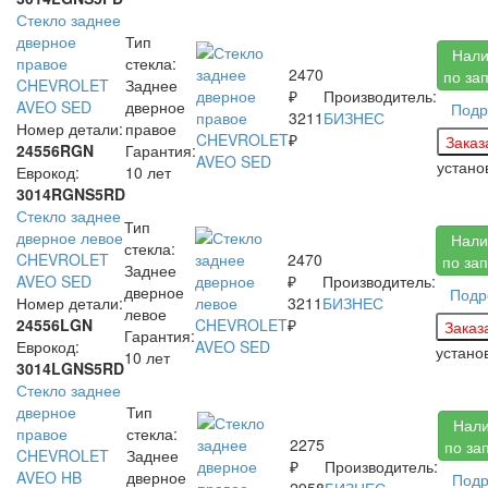
Стекло заднее
дверное
Тип
Нали
правое
стекла:
2470
по за
CHEVROLET
Заднее
₽
Производитель:
AVEO SED
дверное
Подр
3211
БИЗНЕС
Номер детали:
правое
₽
24556RGN
Гарантия:
устан
Еврокод:
10 лет
3014RGNS5RD
Стекло заднее
Тип
дверное левое
Нали
стекла:
CHEVROLET
2470
по за
Заднее
AVEO SED
₽
Производитель:
дверное
Подр
Номер детали:
3211
БИЗНЕС
левое
24556LGN
₽
Гарантия:
Еврокод:
устан
10 лет
3014LGNS5RD
Стекло заднее
дверное
Тип
Нал
правое
стекла:
2275
по за
CHEVROLET
Заднее
₽
Производитель:
AVEO HB
дверное
Подр
2958
БИЗНЕС