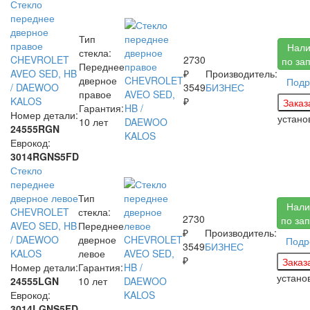
Стекло
переднее
дверное
Тип
правое
Нали
стекла:
CHEVROLET
2730
по за
Переднее
AVEO SED, HB
₽
Производитель:
дверное
Подр
/ DAEWOO
3549
БИЗНЕС
правое
KALOS
₽
Гарантия:
Номер детали:
устан
10 лет
24555RGN
Еврокод:
3014RGNS5FD
Стекло
переднее
дверное левое
Тип
Нали
CHEVROLET
стекла:
2730
по за
AVEO SED, HB
Переднее
₽
Производитель:
/ DAEWOO
дверное
Подр
3549
БИЗНЕС
KALOS
левое
₽
Номер детали:
Гарантия:
устан
24555LGN
10 лет
Еврокод:
3014LGNS5FD