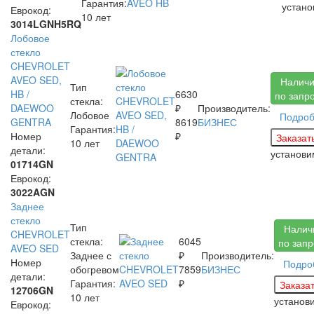
Гарантия:
устан
Еврокод:
10 лет
3014LGNH5RQ
Лобовое
стекло
CHEVROLET
AVEO SED,
Налич
Тип
HB /
6630
по запр
стекла:
DAEWOO
₽
Производитель:
Лобовое
Подро
GENTRA
8619
БИЗНЕС
Гарантия:
Номер
₽
10 лет
детали:
установи
01714GN
Еврокод:
3022AGN
Заднее
стекло
Тип
Налич
CHEVROLET
стекла:
6045
по запр
AVEO SED
Заднее с
₽
Производитель:
Номер
Подро
обогревом
7859
БИЗНЕС
детали:
Гарантия:
₽
12706GN
10 лет
установ
Еврокод: