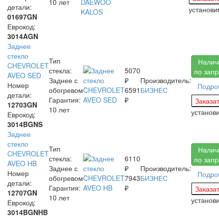
10 лет
детали:
установи
01697GN
Еврокод:
3014AGN
Заднее
стекло
Тип
Налич
CHEVROLET
стекла:
5070
по запр
AVEO SED
Заднее с
₽
Производитель:
Номер
Подро
обогревом
6591
БИЗНЕС
детали:
Гарантия:
₽
12703GN
10 лет
установ
Еврокод:
3014BGNS
Заднее
стекло
Тип
Налич
CHEVROLET
стекла:
6110
по запр
AVEO HB
Заднее с
₽
Производитель:
Номер
Подро
обогревом
7943
БИЗНЕС
детали:
Гарантия:
₽
12707GN
10 лет
установ
Еврокод:
3014BGNHB