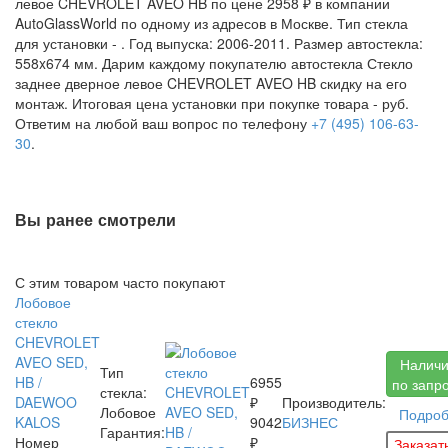
левое CHEVROLET AVEO HB по цене 2958 ₽ в компании
AutoGlassWorld по одному из адресов в Москве. Тип стекла
для установки -
. Год выпуска: 2006-2011. Размер автостекла:
558x674 мм. Дарим каждому покупателю автостекла Стекло
заднее дверное левое CHEVROLET AVEO HB скидку на его
монтаж. Итоговая цена установки при покупке товара -
руб.
Ответим на любой ваш вопрос по телефону
+7 (495) 106-63-
30
.
Вы ранее смотрели
С этим товаром часто покупают
Лобовое
стекло
CHEVROLET
AVEO SED,
Налич
Тип
HB /
6955
по запр
стекла:
DAEWOO
₽
Производитель:
Лобовое
Подро
KALOS
9042
БИЗНЕС
Гарантия:
Номер
₽