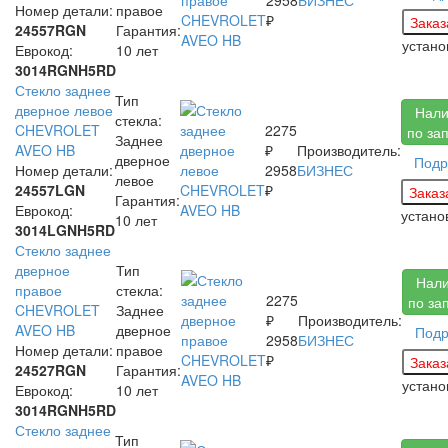
Номер детали:
правое
₽
24557RGN
Гарантия:
устан
Еврокод:
10 лет
3014RGNH5RD
Стекло заднее
Тип
дверное левое
Нали
стекла:
CHEVROLET
2275
по за
Заднее
AVEO HB
₽
Производитель:
дверное
Подр
Номер детали:
2958
БИЗНЕС
левое
24557LGN
₽
Гарантия:
Еврокод:
устан
10 лет
3014LGNH5RD
Стекло заднее
дверное
Тип
Нал
правое
стекла:
2275
по за
CHEVROLET
Заднее
₽
Производитель:
AVEO HB
дверное
Подр
2958
БИЗНЕС
Номер детали:
правое
₽
24527RGN
Гарантия:
устан
Еврокод:
10 лет
3014RGNH5RD
Стекло заднее
Тип