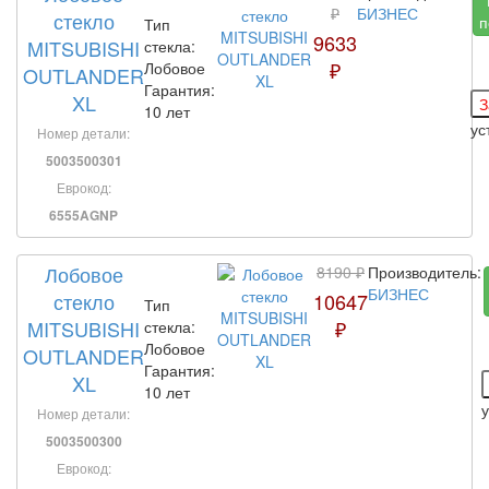
₽
БИЗНЕС
стекло
п
Тип
9633
MITSUBISHI
стекла:
₽
Лобовое
OUTLANDER
Гарантия:
XL
10 лет
ус
Номер детали:
5003500301
Еврокод:
6555AGNP
Лобовое
8190 ₽
Производитель:
БИЗНЕС
стекло
10647
Тип
MITSUBISHI
₽
стекла:
Лобовое
OUTLANDER
Гарантия:
XL
10 лет
Номер детали:
5003500300
Еврокод: