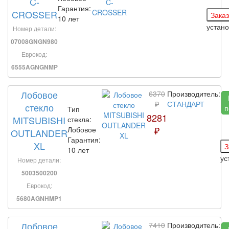
C-
Гарантия:
CROSSER
10 лет
устан
Номер детали:
07008GNGN980
Еврокод:
6555AGNGNMP
Лобовое
6370
Производитель:
₽
СТАНДАРТ
стекло
п
Тип
8281
MITSUBISHI
стекла:
₽
Лобовое
OUTLANDER
Гарантия:
XL
10 лет
ус
Номер детали:
5003500200
Еврокод:
5680AGNHMP1
Лобовое
7410
Производитель: