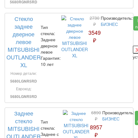
5680RGNR5RD
Стекло
2730
Производитель:
₽
БИЗНЕС
заднее
п
Тип
3549
дверное
стекла:
₽
Заднее
левое
дверное
MITSUBISHI
левое
OUTLANDER
ус
Гарантия:
XL
10 лет
Номер детали:
5680LGNR5RD
Еврокод:
5680LGNR5RD
Заднее
6890
Производитель:
₽
БИЗНЕС
стекло
Тип
8957
MITSUBISHI
стекла:
₽
Заднее с
OUTLANDER