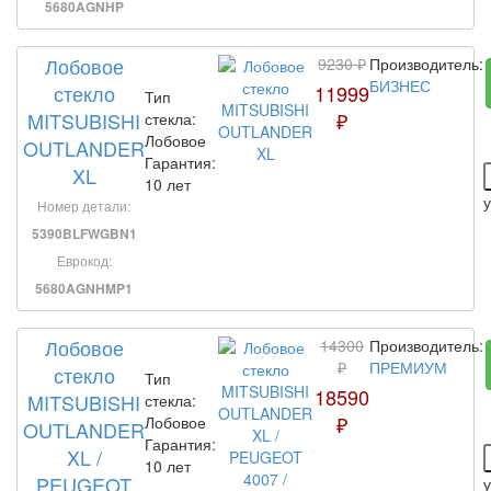
5680AGNHP
Лобовое
9230 ₽
Производитель:
БИЗНЕС
стекло
11999
Тип
MITSUBISHI
₽
стекла:
Лобовое
OUTLANDER
Гарантия:
XL
10 лет
Номер детали:
5390BLFWGBN1
Еврокод:
5680AGNHMP1
Лобовое
14300
Производитель:
₽
ПРЕМИУМ
стекло
Тип
18590
MITSUBISHI
стекла:
₽
Лобовое
OUTLANDER
Гарантия:
XL /
10 лет
PEUGEOT