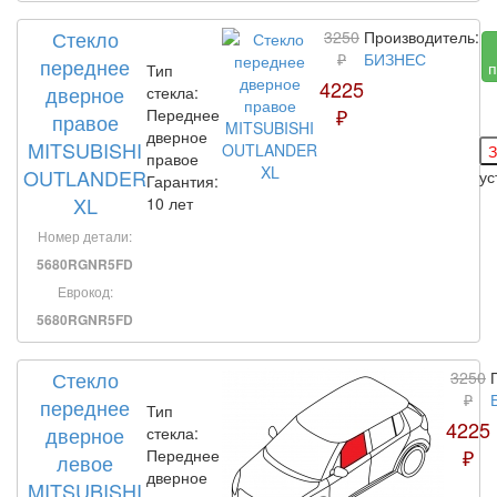
Стекло
3250
Производитель:
₽
БИЗНЕС
переднее
п
Тип
4225
дверное
стекла:
₽
Переднее
правое
дверное
MITSUBISHI
правое
OUTLANDER
у
Гарантия:
XL
10 лет
Номер детали:
5680RGNR5FD
Еврокод:
5680RGNR5FD
Стекло
3250
₽
переднее
Тип
4225
дверное
стекла:
₽
Переднее
левое
дверное
MITSUBISHI