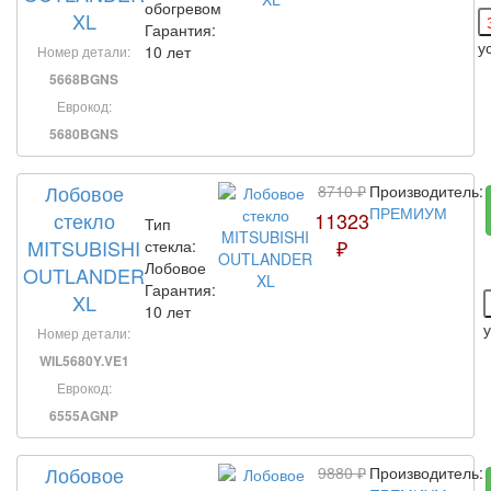
обогревом
XL
Гарантия:
у
10 лет
Номер детали:
5668BGNS
Еврокод:
5680BGNS
Лобовое
8710 ₽
Производитель:
ПРЕМИУМ
стекло
11323
Тип
MITSUBISHI
₽
стекла:
Лобовое
OUTLANDER
Гарантия:
XL
10 лет
Номер детали:
WIL5680Y.VE1
Еврокод:
6555AGNP
Лобовое
9880 ₽
Производитель: