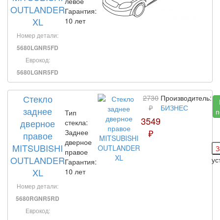
левое
OUTLANDER
Гарантия:
XL
10 лет
Номер детали:
5680LGNR5FD
Еврокод:
5680LGNR5FD
Стекло
2730
Производитель:
₽
БИЗНЕС
заднее
п
Тип
3549
дверное
стекла:
₽
Заднее
правое
дверное
MITSUBISHI
правое
OUTLANDER
ус
Гарантия:
XL
10 лет
Номер детали:
5680RGNR5RD
Еврокод: