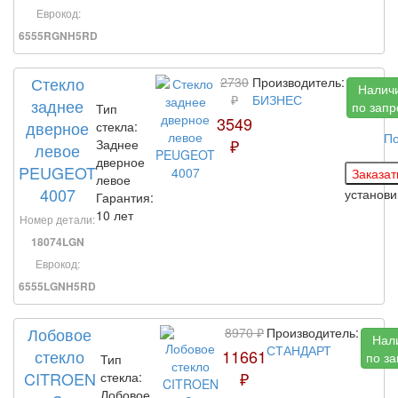
Еврокод:
6555RGNH5RD
Стекло
2730
Производитель:
Налич
₽
БИЗНЕС
заднее
по запр
Тип
3549
дверное
стекла:
По
₽
Заднее
левое
дверное
PEUGEOT
левое
4007
установ
Гарантия:
10 лет
Номер детали:
18074LGN
Еврокод:
6555LGNH5RD
Лобовое
8970 ₽
Производитель:
Нал
СТАНДАРТ
стекло
11661
по за
Тип
CITROEN
₽
стекла:
Лобовое