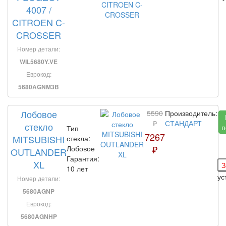
4007 /
CITROEN C-
CROSSER
Номер детали:
WIL5680Y.VE
Еврокод:
5680AGNM3B
Лобовое
5590
Производитель:
₽
СТАНДАРТ
стекло
п
Тип
7267
MITSUBISHI
стекла:
₽
Лобовое
OUTLANDER
Гарантия:
XL
10 лет
ус
Номер детали:
5680AGNP
Еврокод:
5680AGNHP