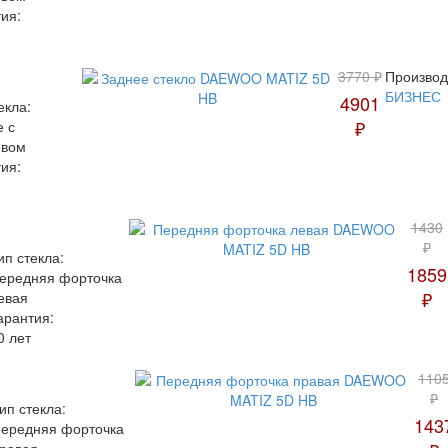
ия:
3770 ₽
Производ
БИЗНЕС
4901
екла:
₽
е с
евом
ия:
1430
₽
ип стекла:
1859
ередняя форточка
₽
евая
арантия:
0 лет
110
₽
ип стекла:
143
ередняя форточка