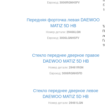
п
Еврокод:
3006RGNH5FV
Г
1
Передняя форточка левая DAEWOO
MATIZ 5D HB
Т
П
Номер детали:
29466LGN
л
Еврокод:
3006LGNH5FV
Г
1
Стекло переднее дверное правое
DAEWOO MATIZ 5D HB
Номер детали:
29461RGN
Еврокод:
3006RGNH5FD
Стекло переднее дверное левое
DAEWOO MATIZ 5D HB
Номер детали:
29461LGN