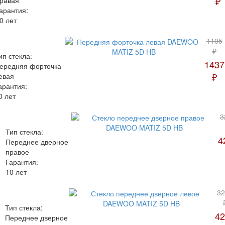
₽
равая
арантия:
0 лет
1105
₽
ип стекла:
1437
ередняя форточка
₽
евая
арантия:
0 лет
3
Тип стекла:
4
Переднее дверное
правое
Гарантия:
10 лет
32
Тип стекла:
42
Переднее дверное