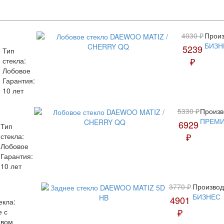
4030 ₽
Произ
БИЗН
5239
Тип
₽
стекла:
Лобовое
Гарантия:
10 лет
5330 ₽
Произв
ПРЕМ
6929
Тип
₽
стекла:
Лобовое
Гарантия:
10 лет
3770 ₽
Производ
БИЗНЕС
4901
екла:
₽
е с
евом