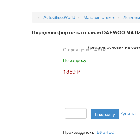
AutoGlassWorld
Магазин стекол
Легков
Передняя форточка правая DAEWOO MATI
(рейтинг основан на оце
Старая цена:
1430 ₽
По запросу
1859 ₽
Купить в 
Производитель:
БИЗНЕС