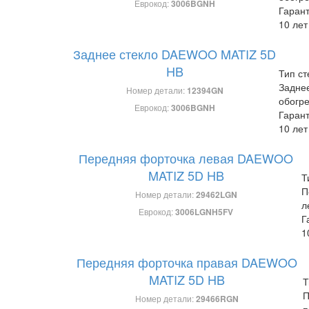
Еврокод:
3006BGNH
Гарант
10 лет
Заднее стекло DAEWOO MATIZ 5D
HB
Тип ст
Задне
Номер детали:
12394GN
обогр
Еврокод:
3006BGNH
Гарант
10 лет
Передняя форточка левая DAEWOO
MATIZ 5D HB
Т
П
Номер детали:
29462LGN
л
Еврокод:
3006LGNH5FV
Г
1
Передняя форточка правая DAEWOO
MATIZ 5D HB
Т
П
Номер детали:
29466RGN