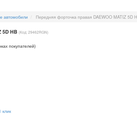
ые автомобили
Передняя форточка правая DAEWOO MATIZ 5D 
Z 5D HB
(Код:
29462RGN
)
нках покупателей)
1 клик