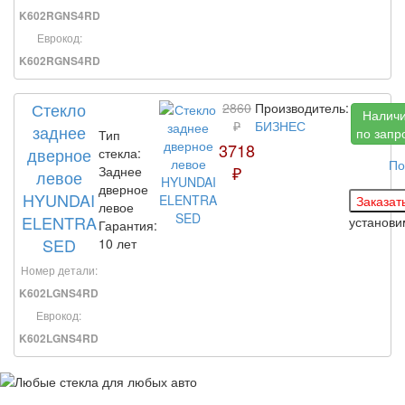
K602RGNS4RD
Еврокод:
K602RGNS4RD
Стекло
2860
Производитель:
Налич
₽
БИЗНЕС
заднее
по запр
Тип
3718
дверное
стекла:
По
₽
Заднее
левое
дверное
HYUNDAI
левое
ELENTRA
установ
Гарантия:
SED
10 лет
Номер детали:
K602LGNS4RD
Еврокод:
K602LGNS4RD