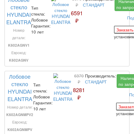
Наличи
₽
СТАНДАРТ
стекло
по запро
Тип
6591
HYUNDAI
стекла:
По
₽
Лобовое
ELANTRA
Гарантия:
Номер
10 лет
установи
детали:
K602AGNV1
Еврокод:
K602AGNV
Лобовое
6370
Производитель:
Налич
₽
СТАНДАРТ
стекло
по запр
Тип
8281
HYUNDAI
стекла:
По
₽
Лобовое
ELANTRA
Гарантия:
Номер детали:
10 лет
установ
K602AGNMPV2
Еврокод:
K602AGNMPV