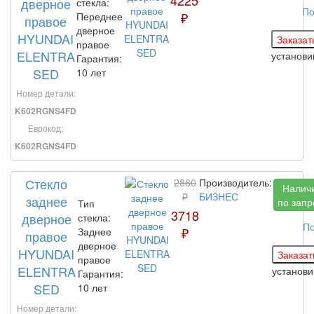
дверное
стекла:
По
₽
Переднее
правое
дверное
HYUNDAI
правое
ELENTRA
установ
Гарантия:
SED
10 лет
Номер детали:
K602RGNS4FD
Еврокод:
K602RGNS4FD
Стекло
2860
Производитель:
Налич
₽
БИЗНЕС
заднее
по запр
Тип
3718
дверное
стекла:
По
₽
Заднее
правое
дверное
HYUNDAI
правое
ELENTRA
установ
Гарантия:
SED
10 лет
Номер детали: