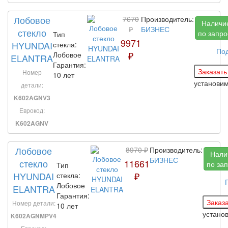
Лобовое
7670
Производитель:
Наличи
₽
БИЗНЕС
стекло
по запро
Тип
9971
HYUNDAI
стекла:
По
₽
Лобовое
ELANTRA
Гарантия:
Номер
10 лет
установи
детали:
K602AGNV3
Еврокод:
K602AGNV
Лобовое
8970 ₽
Производитель:
Нали
БИЗНЕС
стекло
11661
по за
Тип
HYUNDAI
₽
стекла:
Лобовое
ELANTRA
Гарантия:
Номер детали:
10 лет
устано
K602AGNMPV4