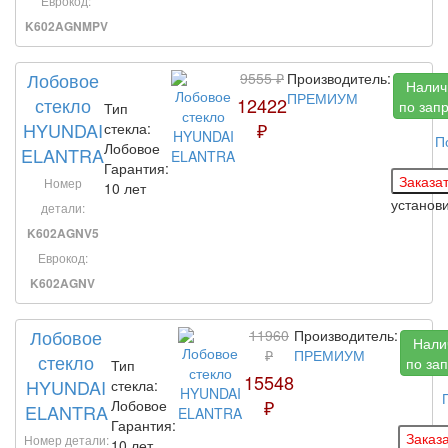
Еврокод:
K602AGNMPV
Лобовое
9555 ₽
Производитель:
Налич
ПРЕМИУМ
стекло
12422
по зап
Тип
HYUNDAI
₽
стекла:
П
Лобовое
ELANTRA
Гарантия:
Номер
10 лет
установ
детали:
K602AGNV5
Еврокод:
K602AGNV
Лобовое
11960
Производитель:
Нали
₽
ПРЕМИУМ
стекло
по за
Тип
15548
HYUNDAI
стекла:
₽
Лобовое
ELANTRA
Гарантия:
Номер детали:
10 лет