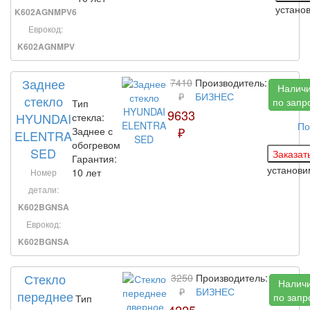
устано
K602AGNMPV6
Еврокод:
K602AGNMPV
Заднее
7410
Производитель:
Налич
₽
БИЗНЕС
стекло
по запр
Тип
9633
HYUNDAI
стекла:
По
₽
Заднее с
ELENTRA
обогревом
SED
Гарантия:
установ
10 лет
Номер
детали:
K602BGNSA
Еврокод:
K602BGNSA
Стекло
3250
Производитель:
Налич
₽
БИЗНЕС
переднее
по запр
Тип
4225