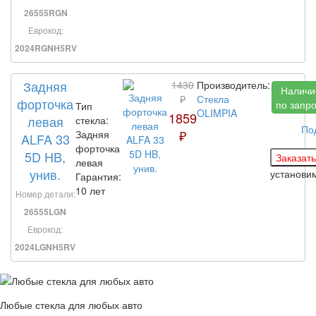
26555RGN
Еврокод:
2024RGNH5RV
Задняя
1430
Производитель:
Наличи
₽
Стекла
форточка
по запр
Тип
OLIMPIA
1859
левая
стекла:
По
₽
Задняя
ALFA 33
форточка
5D HB,
левая
унив.
установи
Гарантия:
10 лет
Номер детали:
26555LGN
Еврокод:
2024LGNH5RV
Любые стекла для любых авто