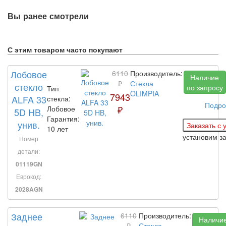
Вы ранее смотрели
С этим товаром часто покупают
Лобовое
6110
Производитель:
Наличие
₽
Стекла
стекло
по запросу
Тип
OLIMPIA
7943
ALFA 33
стекла:
Подро
₽
Лобовое
5D HB,
Гарантия:
унив.
10 лет
установим з
Номер
детали:
01119GN
Еврокод:
2028AGN
Заднее
6110
Производитель:
Наличи
₽
Стекла