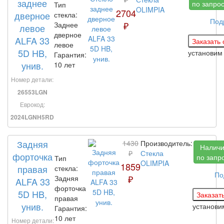
заднее
по запро
Тип
OLIMPIA
2704
дверное
стекла:
Под
₽
Заднее
левое
дверное
ALFA 33
левое
5D HB,
установи
Гарантия:
унив.
10 лет
Номер детали:
26553LGN
Еврокод:
2024LGNH5RD
Задняя
1430
Производитель:
Налич
₽
Стекла
форточка
по запр
Тип
OLIMPIA
1859
правая
стекла:
По
₽
Задняя
ALFA 33
форточка
5D HB,
правая
унив.
установ
Гарантия:
10 лет
Номер детали: