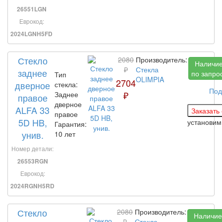
26551LGN
Еврокод:
2024LGNH5FD
Стекло
2080
Производитель:
Наличи
₽
Стекла
заднее
по запро
Тип
OLIMPIA
2704
дверное
стекла:
Под
₽
Заднее
правое
дверное
ALFA 33
правое
5D HB,
установи
Гарантия:
унив.
10 лет
Номер детали:
26553RGN
Еврокод:
2024RGNH5RD
Стекло
2080
Производитель:
Наличие
₽
Стекла