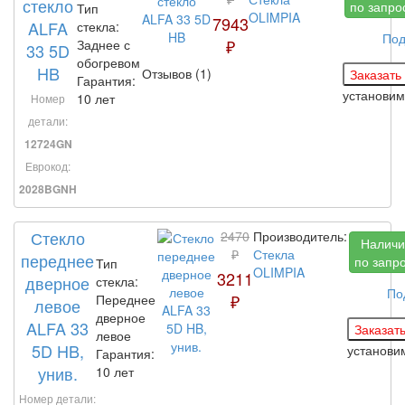
стекло
по запро
Тип
OLIMPIA
7943
ALFA
стекла:
Под
₽
Заднее с
33 5D
обогревом
HB
Отзывов (1)
Гарантия:
установи
10 лет
Номер
детали:
12724GN
Еврокод:
2028BGNH
Стекло
2470
Производитель:
Наличи
₽
Стекла
переднее
по запр
Тип
OLIMPIA
3211
дверное
стекла:
По
₽
Переднее
левое
дверное
ALFA 33
левое
5D HB,
установ
Гарантия:
унив.
10 лет
Номер детали: