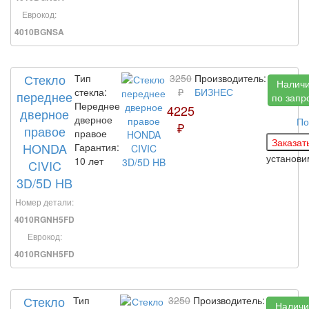
Еврокод:
4010BGNSA
Стекло
Тип
3250
Производитель:
Налич
стекла:
₽
БИЗНЕС
переднее
по запр
Переднее
4225
дверное
дверное
По
₽
правое
правое
HONDA
Гарантия:
установ
10 лет
CIVIC
3D/5D HB
Номер детали:
4010RGNH5FD
Еврокод:
4010RGNH5FD
Стекло
Тип
3250
Производитель:
Наличи