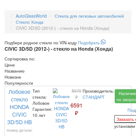
AutoGlassWorld
Стекла для легковых автомобилей
Стекло Хонда
CIVIC 3D/5D (2012-) - стекло на Honda (Хонда)
Подбери
родное
стекло по VIN-коду
Подобрать
CIVIC 3D/5D (2012-) - стекло на Honda (Хонда)
Сортировка по:
Цене
Названию
Новизне
Популярности
Лобовое
Тип
5070
Производитель:
Наличие
стекла:
₽
СТАНДАРТ
стекло
по запро
Лобовое
6591
HONDA
Гарантия:
Под
₽
CIVIC
10 лет
3D/5D HB
установим
Номер детали: