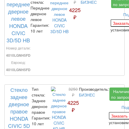
стекла:
₽
БИЗНЕС
переднее
по запр
Переднее
4225
дверное
дверное
По
₽
левое
левое
HONDA
Гарантия:
установ
10 лет
CIVIC
3D/5D HB
Номер детали:
4010LGNH5FD
Еврокод:
4010LGNH5FD
Стекло
Тип
3250
Производитель:
Наличи
стекла:
₽
БИЗНЕС
заднее
по запро
Заднее
4225
дверное
дверное
Под
₽
правое
правое
HONDA
Гарантия:
установи
10 лет
CIVIC 5D