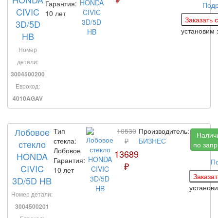
Гарантия:
Под
CIVIC
10 лет
3D/5D
установим 
HB
Номер
детали:
3004500200
Еврокод:
4010AGAV
Лобовое
Тип
10530
Производитель:
Налич
стекла:
₽
БИЗНЕС
стекло
по запр
Лобовое
13689
HONDA
Гарантия:
П
₽
CIVIC
10 лет
3D/5D HB
установ
Номер детали:
3004500201