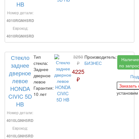
HB
Номер детали:
4010RGNH5RD
Еврокод:
4010RGNH5RD
Стекло
Тип
3250
Производитель:
Наличие
стекла:
₽
БИЗНЕС
заднее
по запро
Заднее
4225
дверное
дверное
Под
₽
левое
левое
HONDA
Гарантия:
установи
10 лет
CIVIC 5D
HB
Номер детали:
4010LGNH5RD
Еврокод:
4010LGNH5RD