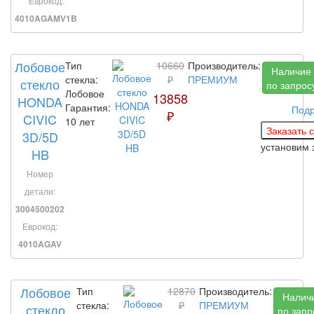
Еврокод:
4010AGAMV1B
Лобовое
Тип
10660
Производитель:
Наличие
стекла:
₽
ПРЕМИУМ
стекло
по запрос
Лобовое
13858
HONDA
Гарантия:
Под
₽
CIVIC
10 лет
3D/5D
установим 
HB
Номер
детали:
3004500202
Еврокод:
4010AGAV
Лобовое
Тип
12870
Производитель:
Налич
стекла:
₽
ПРЕМИУМ
стекло
по запр