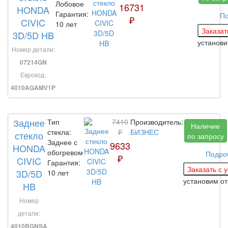
Лобовое
16731
HONDA
Гарантия:
По
₽
CIVIC
10 лет
3D/5D HB
установ
Номер детали:
07214GN
Еврокод:
4010AGAMV1P
Заднее
Тип
7410
Производитель:
Наличие
стекла:
₽
БИЗНЕС
стекло
по запросу
Заднее с
9633
HONDA
обогревом
Подро
₽
CIVIC
Гарантия:
3D/5D
10 лет
установим
от
HB
Номер
детали:
4010BGNSA