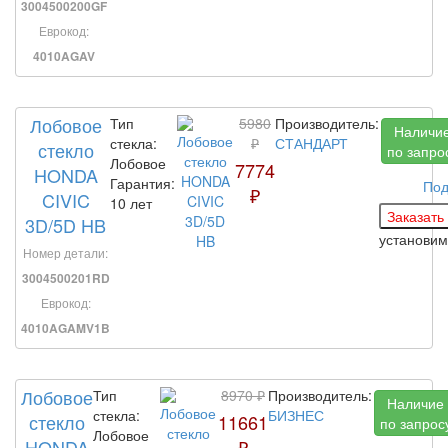
3004500200GF
Еврокод:
4010AGAV
Лобовое
Тип
5980
Производитель:
Наличи
стекла:
₽
СТАНДАРТ
стекло
по запро
Лобовое
7774
HONDA
Гарантия:
Под
₽
CIVIC
10 лет
3D/5D HB
установим
Номер детали:
3004500201RD
Еврокод:
4010AGAMV1B
Лобовое
Тип
8970 ₽
Производитель:
Наличие
стекла:
БИЗНЕС
стекло
11661
по запрос
Лобовое
HONDA
₽