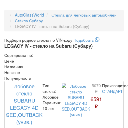
AutoGlassWorld
Стекла для легковых автомобилей
Стёкла Субару
LEGACY IV - стекло на Subaru (Субару)
Подбери
родное
стекло по VIN-коду
Подобрать
LEGACY IV - стекло на Subaru (Субару)
Сортировка по:
Цене
Названию
Новизне
Популярности
Лобовое
Тип
5070
Производител
стекла:
₽
СТАНДАРТ
стекло
Лобовое
6591
SUBARU
Гарантия:
₽
LEGACY 4D
10 лет
SED,OUTBACK
(унив.)