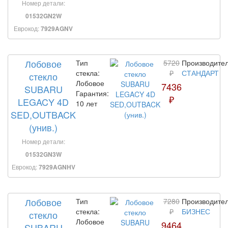
Номер детали:
01532GN2W
Еврокод:
7929AGNV
Лобовое
Тип
5720
Производител
стекла:
₽
СТАНДАРТ
стекло
Лобовое
7436
SUBARU
Гарантия:
₽
LEGACY 4D
10 лет
SED,OUTBACK
(унив.)
Номер детали:
01532GN3W
Еврокод:
7929AGNHV
Лобовое
Тип
7280
Производител
стекла:
₽
БИЗНЕС
стекло
Лобовое
9464
SUBARU