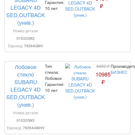
Гарантия:
₽
LEGACY 4D
10 лет
SED,OUTBACK
(унив.)
Номер детали:
01532GN2
Еврокод:
7929AGNV
Лобовое
Тип
8450 ₽
Производит
стекла:
БИЗНЕС
стекло
10985
Лобовое
SUBARU
₽
Гарантия:
LEGACY 4D
10 лет
SED,OUTBACK
(унив.)
Номер детали:
01532GN3
Еврокод:
7929AGNHV