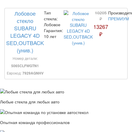
Лобовое
Тип
10205
Производит
стекла:
₽
ПРЕМИУМ
стекло
Лобовое
13267
SUBARU
Гарантия:
₽
LEGACY 4D
10 лет
SED,OUTBACK
(унив.)
Номер детали:
5065CLFWGTN1
Еврокод:
7929AGNHV
Любые стекла для любых авто
Опытная команда профессионалов