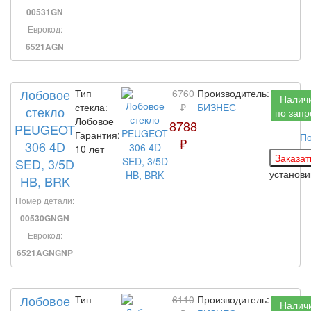
00531GN
Еврокод:
6521AGN
Лобовое
Тип
6760
Производитель:
Налич
стекла:
₽
БИЗНЕС
стекло
по запр
Лобовое
8788
PEUGEOT
Гарантия:
По
₽
306 4D
10 лет
SED, 3/5D
установ
HB, BRK
Номер детали:
00530GNGN
Еврокод:
6521AGNGNP
Лобовое
Тип
6110
Производитель:
Налич