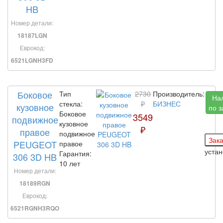
HB
Номер детали:
18187LGN
Еврокод:
6521LGNH3FD
Боковое
Тип
2730
Производитель:
На
стекла:
₽
БИЗНЕС
кузовное
по з
Боковое
3549
подвижное
кузовное
₽
правое
подвижное
PEUGEOT
правое
уста
Гарантия:
306 3D HB
10 лет
Номер детали:
18189RGN
Еврокод:
6521RGNH3RQO