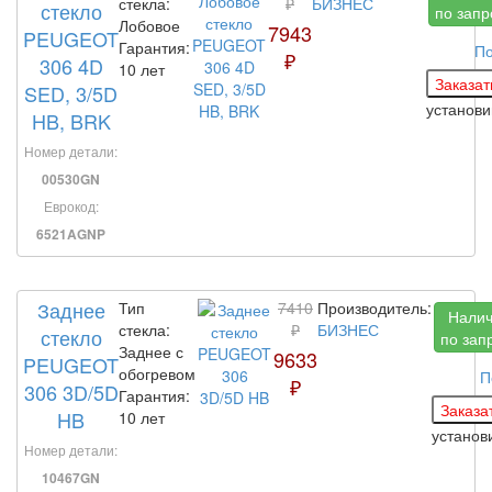
стекла:
₽
БИЗНЕС
стекло
по запр
Лобовое
7943
PEUGEOT
Гарантия:
По
₽
306 4D
10 лет
SED, 3/5D
установ
HB, BRK
Номер детали:
00530GN
Еврокод:
6521AGNP
Заднее
Тип
7410
Производитель:
Нали
стекла:
₽
БИЗНЕС
стекло
по зап
Заднее с
9633
PEUGEOT
обогревом
П
₽
306 3D/5D
Гарантия:
HB
10 лет
устано
Номер детали:
10467GN