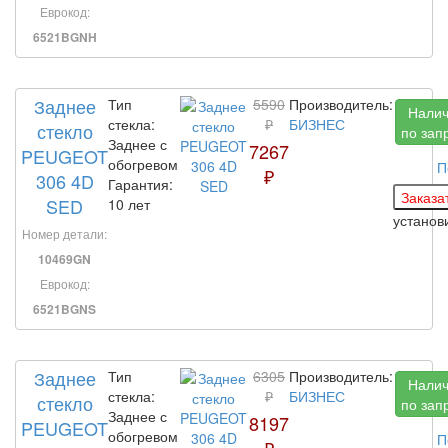
Еврокод:
6521BGNH
Заднее
Тип
5590
Производитель:
Нали
стекла:
₽
БИЗНЕС
стекло
по зап
Заднее с
7267
PEUGEOT
обогревом
П
₽
306 4D
Гарантия:
SED
10 лет
устано
Номер детали:
10469GN
Еврокод:
6521BGNS
Заднее
Тип
6305
Производитель:
Нали
стекла:
₽
БИЗНЕС
стекло
по зап
Заднее с
8197
PEUGEOT
обогревом
П