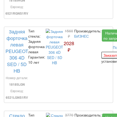
18185RGN
Еврокод:
6521RGNS1RV
Задняя
Тип
1560
Производитель:
Налич
стекла:
₽
БИЗНЕС
форточка
по запр
Задняя
2028
левая
форточка
По
₽
PEUGEOT
левая
306 4D
Гарантия:
установ
10 лет
SED / 5D
HB
Номер детали:
18185LGN
Еврокод:
6521LGNS1RV
Стекло
Тип
3770
Производитель: