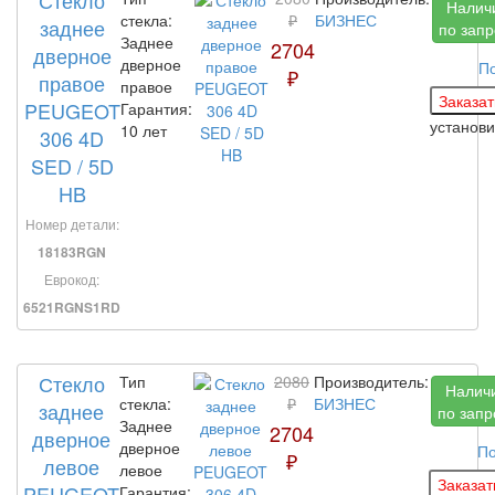
Стекло
Налич
стекла:
₽
БИЗНЕС
заднее
по запр
Заднее
2704
дверное
дверное
П
₽
правое
правое
PEUGEOT
Гарантия:
установ
10 лет
306 4D
SED / 5D
HB
Номер детали:
18183RGN
Еврокод:
6521RGNS1RD
Стекло
Тип
2080
Производитель:
Налич
стекла:
₽
БИЗНЕС
заднее
по запр
Заднее
2704
дверное
дверное
По
₽
левое
левое
PEUGEOT
Гарантия: