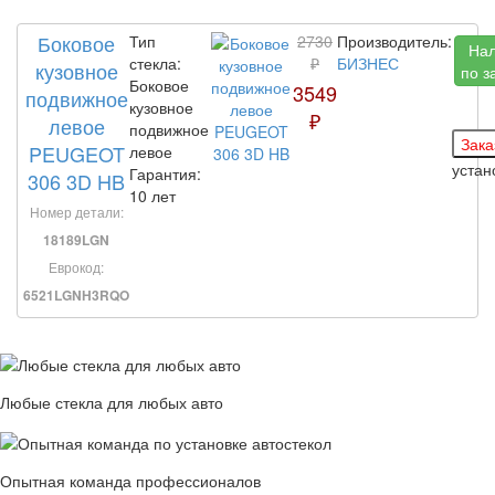
Боковое
Тип
2730
Производитель:
На
стекла:
₽
БИЗНЕС
кузовное
по з
Боковое
3549
подвижное
кузовное
₽
левое
подвижное
PEUGEOT
левое
уста
Гарантия:
306 3D HB
10 лет
Номер детали:
18189LGN
Еврокод:
6521LGNH3RQO
Любые стекла для любых авто
Опытная команда профессионалов