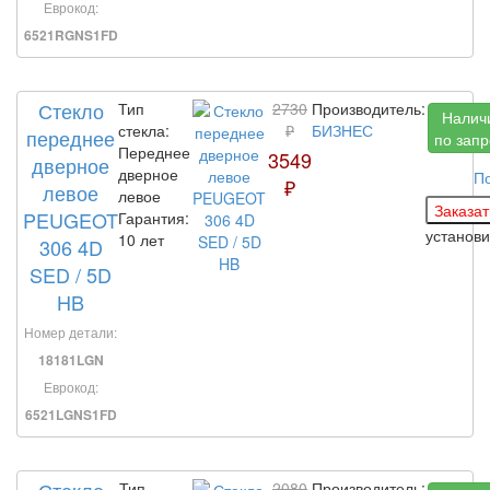
Еврокод:
6521RGNS1FD
Стекло
Тип
2730
Производитель:
Налич
стекла:
₽
БИЗНЕС
переднее
по запр
Переднее
3549
дверное
дверное
П
₽
левое
левое
PEUGEOT
Гарантия:
установ
10 лет
306 4D
SED / 5D
HB
Номер детали:
18181LGN
Еврокод:
6521LGNS1FD
Тип
2080
Производитель: