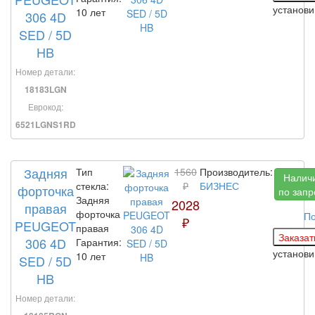
установ
10 лет
306 4D
SED / 5D
HB
Номер детали:
18183LGN
Еврокод:
6521LGNS1RD
Задняя
Тип
1560
Производитель:
Налич
стекла:
₽
БИЗНЕС
форточка
по запр
Задняя
2028
правая
форточка
По
₽
PEUGEOT
правая
306 4D
Гарантия:
установ
10 лет
SED / 5D
HB
Номер детали: