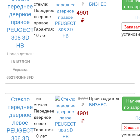
Налич
стекла:
₽
БИЗНЕС
переднее
по запр
Переднее
4901
дверное
дверное
П
₽
правое
правое
PEUGEOT
Гарантия:
установ
10 лет
306 3D
HB
Номер детали:
18187RGN
Еврокод:
6521RGNH3FD
Стекло
Тип
3770
Производитель:
Налич
стекла:
₽
БИЗНЕС
переднее
по запр
Переднее
4901
дверное
дверное
П
₽
левое
левое
PEUGEOT
Гарантия:
установ
10 лет
306 3D