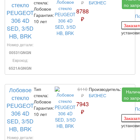
стекла:
₽
БИЗНЕС
стекло
по запр
Лобовое
8788
PEUGEOT
Гарантия:
По
₽
306 4D
10 лет
SED, 3/5D
установ
HB, BRK
Номер детали:
00531GNGN
Еврокод:
6521AGNGN
Лобовое
Тип
6110
Производитель:
Налич
стекла:
₽
БИЗНЕС
стекло
по запр
Лобовое
7943
PEUGEOT
Гарантия:
По
₽
306 4D
10 лет
SED, 3/5D
установ
HB, BRK
Номер детали: