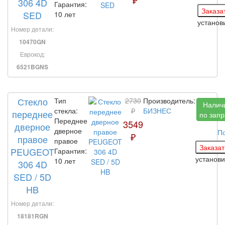
₽
306 4D
Гарантия:
SED
10 лет
устано
Номер детали:
10470GN
Еврокод:
6521BGNS
Стекло
Тип
2730
Производитель:
Налич
стекла:
₽
БИЗНЕС
переднее
по запр
Переднее
3549
дверное
дверное
П
₽
правое
правое
PEUGEOT
Гарантия:
установ
10 лет
306 4D
SED / 5D
HB
Номер детали:
18181RGN