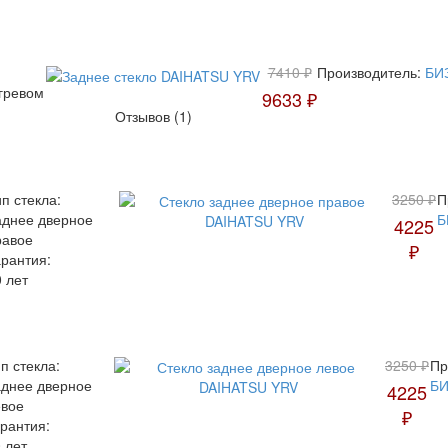
7410 ₽
Производитель:
БИ
гревом
9633 ₽
Отзывов (1)
п стекла:
3250 ₽
П
аднее дверное
Б
4225
равое
₽
арантия:
 лет
п стекла:
3250 ₽
Пр
аднее дверное
Б
4225
евое
₽
рантия:
 лет