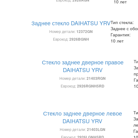
10 лет
Заднее стекло DAIHATSU YRV
Тип стекла:
Заднее с обо
Номер детали:
12372GN
Гарантия:
Еврокод:
2926BGNH
10 лет
Стекло заднее дверное правое
Ти
З
DAIHATSU YRV
п
Номер детали:
21403RGN
Г
10
Еврокод:
2926RGNH5RD
Стекло заднее дверное левое
Ти
З
DAIHATSU YRV
л
Номер детали:
21403LGN
Га
10
Еврокод:
2926LGNH5RD