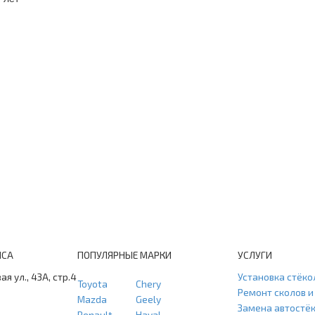
ИСА
ПОПУЛЯРНЫЕ МАРКИ
УСЛУГИ
ая ул., 43А, стр.4
Установка стёко
Toyota
Chery
Ремонт сколов 
Mazda
Geely
Замена автостё
Renault
Haval