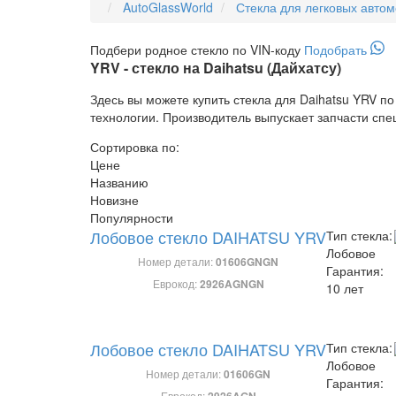
AutoGlassWorld
Стекла для легковых авто
Подбери
родное
стекло по VIN-коду
Подобрать
YRV - стекло на Daihatsu (Дайхатсу)
Здесь вы можете купить стекла для Daihatsu YRV п
технологии. Производитель выпускает запчасти спе
Сортировка по:
Цене
Названию
Новизне
Популярности
Лобовое стекло DAIHATSU YRV
Тип стекла:
Лобовое
Номер детали:
01606GNGN
Гарантия:
Еврокод:
2926AGNGN
10 лет
Лобовое стекло DAIHATSU YRV
Тип стекла:
Лобовое
Номер детали:
01606GN
Гарантия:
Еврокод:
2926AGN