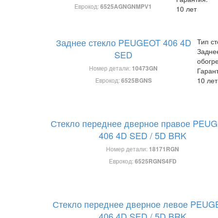
Еврокод:
6525AGNGNMPV1
10 лет
Заднее стекло PEUGEOT 406 4D
Тип ст
Задне
SED
обогр
Номер детали:
10473GN
Гаран
10 лет
Еврокод:
6525BGNS
Стекло переднее дверное правое PEU
406 4D SED / 5D BRK
Номер детали:
18171RGN
Еврокод:
6525RGNS4FD
Стекло переднее дверное левое PEUG
406 4D SED / 5D BRK