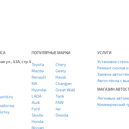
ИСА
ПОПУЛЯРНЫЕ МАРКИ
УСЛУГИ
ая ул., 43А, стр.4
Установка стёко
Toyota
Chery
Ремонт сколов 
Mazda
Geely
Замена автостё
Renault
Haval
Автостёкла с в
KIA
Changan
МАГАЗИН АВТОС
Hyundai
Great Wall
LADA
Tank
orld.ru
Легковые автом
Audi
FAW
Коммерческий т
работке
Ford
Jac
ботку
Skoda
Omoda
Honda
Nissan