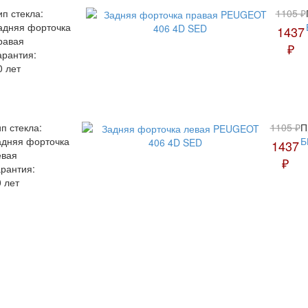
ип стекла:
1105 ₽
адняя форточка
1437
равая
₽
арантия:
0 лет
п стекла:
1105 ₽
П
адняя форточка
Б
1437
евая
₽
арантия:
 лет