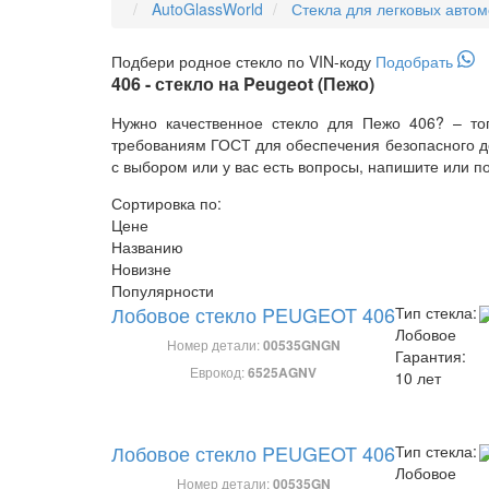
AutoGlassWorld
Стекла для легковых авто
Подбери
родное
стекло по VIN-коду
Подобрать
406 - стекло на Peugeot (Пежо)
Нужно качественное стекло для Пежо 406? – тог
требованиям ГОСТ для обеспечения безопасного до
с выбором или у вас есть вопросы, напишите или п
Сортировка по:
Цене
Названию
Новизне
Популярности
Лобовое стекло PEUGEOT 406
Тип стекла:
Лобовое
Номер детали:
00535GNGN
Гарантия:
Еврокод:
6525AGNV
10 лет
Лобовое стекло PEUGEOT 406
Тип стекла:
Лобовое
Номер детали:
00535GN