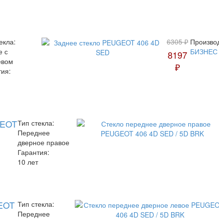
екла:
6305 ₽
Произво
е с
БИЗНЕС
8197
евом
₽
тия:
GEOT
Тип стекла:
Переднее
дверное правое
Гарантия:
10 лет
EOT
Тип стекла:
Переднее