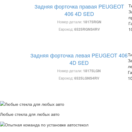
Задняя форточка правая PEUGEOT
Т
З
406 4D SED
п
Номер детали:
18175RGN
Г
1
Еврокод:
6525RGNS4RV
Задняя форточка левая PEUGEOT 406
Ти
З
4D SED
л
Номер детали:
18175LGN
Г
10
Еврокод:
6525LGNS4RV
Любые стекла для любых авто