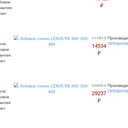
бовое
₽
рантия:
 лет
11180 ₽
Производи
кла:
ПРЕМИУМ
14534
овое
₽
антия:
лет
22490 ₽
Производи
кла:
ПРЕМИУМ
29237
овое
₽
антия:
лет