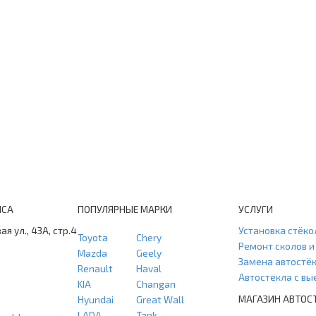
ИСА
ПОПУЛЯРНЫЕ МАРКИ
УСЛУГИ
ая ул., 43А, стр.4
Установка стёко
Toyota
Chery
Ремонт сколов 
Mazda
Geely
Замена автостё
Renault
Haval
Автостёкла с в
KIA
Changan
МАГАЗИН АВТОС
Hyundai
Great Wall
LADA
Tank