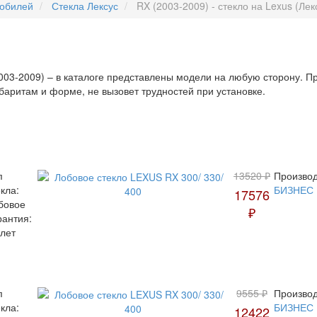
мобилей
Стекла Лексус
RX (2003-2009) - стекло на Lexus (Лек
2003-2009) – в каталоге представлены модели на любую сторону. П
баритам и форме, не вызовет трудностей при установке.
п
13520 ₽
Производ
екла:
БИЗНЕС
17576
бовое
₽
рантия:
 лет
п
9555 ₽
Производ
екла:
БИЗНЕС
12422