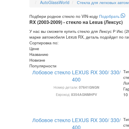
AutoGlassWorld
Стекла для легковых авто
Подбери
родное
стекло по VIN-коду
Подобрать
RX (2003-2009) - стекло на Lexus (Лексус)
У нас вы сможете купить стекло для Лексус Р Икс (
марке автомобиля Lexus RX, деталь подойдет по га
Сортировка по:
Цене
Названию
Новизне
Популярности
Лобовое стекло LEXUS RX 300/ 330/
Ти
ст
400
Ло
Номер детали:
07641GNGN
Га
10
Еврокод:
8354AGNMHPV
Лобовое стекло LEXUS RX 300/ 330/
Ти
ст
400