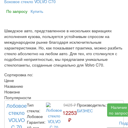
Боковое стекло VOLVO C70
По запросу
Купить
Шведское авто, представленное в нескольких вариациях
исполнения кузова, пользуется устойчивым спросом на
международном рынке благодаря исключительным
характеристикам. Но, как показывает практика, можно разбить
стекло абсолютно на любом авто. Для тех, кто столкнулся с
подобной неприятностью, мы предлагаем уникальные
стеклопакеты, созданные специально для Volvo C70.
Сортировка по:
Цене
Названию
Новизне
Популярности
Лобовое
Тип
9425 ₽
Производитель:
Наличие
стекла:
БИЗНЕС
стекло
12253
по запрос
Лобовое
VOLVO
₽
Гарантия:
Под
C 70
10 лет