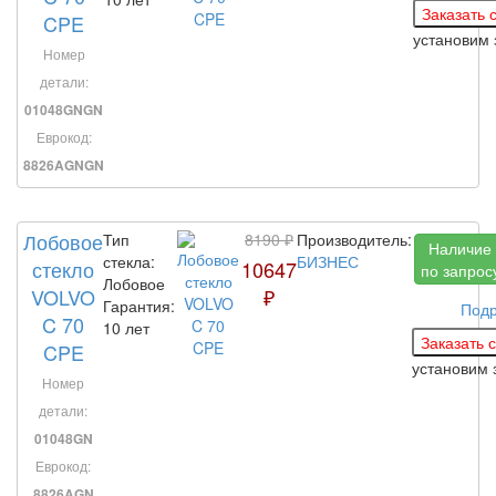
CPE
установим
Номер
детали:
01048GNGN
Еврокод:
8826AGNGN
Лобовое
Тип
8190 ₽
Производитель:
Наличие
стекла:
БИЗНЕС
стекло
10647
по запрос
Лобовое
VOLVO
₽
Гарантия:
Под
C 70
10 лет
CPE
установим 
Номер
детали:
01048GN
Еврокод:
8826AGN