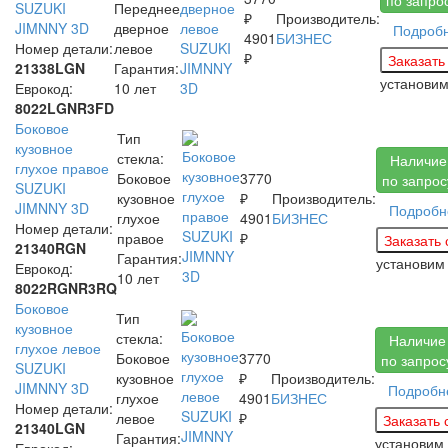
SUZUKI
Переднее
₽
Производитель:
JIMNNY 3D
дверное
Подроб
4901
БИЗНЕС
Номер детали:
левое
₽
21338LGN
Гарантия:
установи
Еврокод:
10 лет
8022LGNR3FD
Боковое
Тип
кузовное
стекла:
Наличие
глухое правое
Боковое
3770
по запрос
SUZUKI
кузовное
₽
Производитель:
JIMNNY 3D
Подробн
глухое
4901
БИЗНЕС
Номер детали:
правое
₽
21340RGN
Гарантия:
установи
Еврокод:
10 лет
8022RGNR3RQ
Боковое
Тип
кузовное
стекла:
Наличие
глухое левое
Боковое
3770
по запрос
SUZUKI
кузовное
₽
Производитель:
JIMNNY 3D
Подробн
глухое
4901
БИЗНЕС
Номер детали:
левое
₽
21340LGN
Гарантия:
установим
Еврокод: