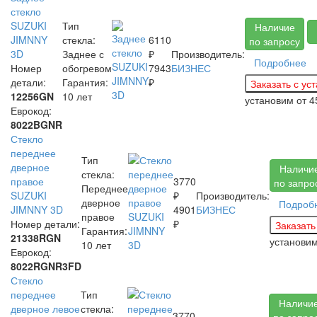
стекло
SUZUKI
Тип
Наличие
JIMNNY
стекла:
6110
по запросу
3D
Заднее с
₽
Производитель:
Подробнее
Номер
обогревом
7943
БИЗНЕС
детали:
Гарантия:
₽
12256GN
10 лет
установим
от 4
Еврокод:
8022BGNR
Стекло
переднее
Тип
дверное
Наличи
стекла:
правое
3770
по запро
Переднее
SUZUKI
₽
Производитель:
дверное
Подроб
JIMNNY 3D
4901
БИЗНЕС
правое
Номер детали:
₽
Гарантия:
21338RGN
установи
10 лет
Еврокод:
8022RGNR3FD
Стекло
переднее
Тип
Наличи
дверное левое
стекла:
3770
по запро