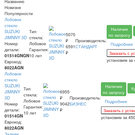
Названию
Новизне
Популярности
Лобовое
стекло
Наличие
SUZUKI
Тип
5070
по запросу
JIMNNY 3D
стекла:
₽
Производитель:
Номер
Лобовое
Подробнее
6591
СТАНДАРТ
детали:
Гарантия:
₽
01514GNGN
10 лет
установим за
Еврокод:
8022AGN
Лобовое
стекло
SUZUKI
Наличие
К
Тип
JIMNNY
6955
по запросу
стекла:
3D
₽
Производитель:
Лобовое
Подробнее
Номер
9042
БИЗНЕС
Гарантия:
детали:
₽
10 лет
01514GN
установим за
45
Еврокод:
8022AGN
Заднее