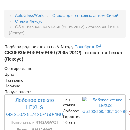
AutoGlassWorld
Стекла для легковых автомобилей
Стекла Лексус
GS300/350/430/450/460 (2005-2012) - стекло на Lexus
(Лексус)
Подбери
родное
стекло по VIN-коду
Подобрать
GS300/350/430/450/460 (2005-2012) - стекло на Lexus
(Лексус)
Сортировка по:
Цене
Названию
Новизне
Популярности
Лобовое стекло
Тип
стекла:
LEXUS
Лобовое
GS300/350/430/450/460
Гарантия:
10 лет
Номер детали:
8362AGAVZ1
Еврокод:
8362AGAVZ