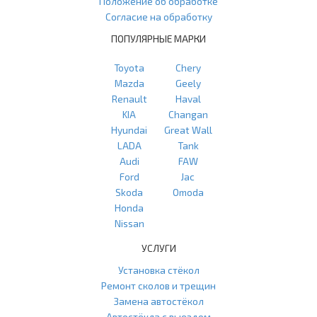
Положение об обработке
Согласие на обработку
ПОПУЛЯРНЫЕ МАРКИ
Toyota
Chery
Mazda
Geely
Renault
Haval
KIA
Changan
Hyundai
Great Wall
LADA
Tank
Audi
FAW
Ford
Jac
Skoda
Omoda
Honda
Nissan
УСЛУГИ
Установка стёкол
Ремонт сколов и трещин
Замена автостёкол
Автостёкла с выездом