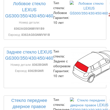
Лобовое стекло
Тип
стекла:
LEXUS
Лобовое
GS300/350/430/450/460
Гарантия:
10 лет
Номер детали:
8362AGSGNMVW1B9
Еврокод:
8362AGSGNMVW1B
Заднее стекло LEXUS
Тип
стекла:
GS300/350/430/450/460
Заднее с
Номер детали:
8362BGNR
обогревом
Гарантия:
Еврокод:
8362BGNR
10 лет
Стекло переднее
Тип
стекла:
дверное правое
Переднее