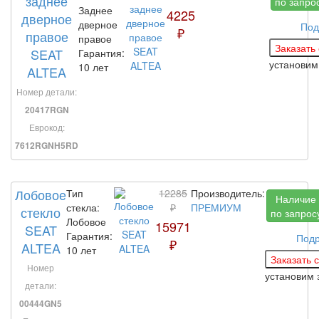
заднее
по запро
Заднее
4225
дверное
дверное
Под
₽
правое
правое
SEAT
Гарантия:
установи
10 лет
ALTEA
Номер детали:
20417RGN
Еврокод:
7612RGNH5RD
Лобовое
Тип
12285
Производитель:
Наличие
стекла:
₽
ПРЕМИУМ
стекло
по запрос
Лобовое
15971
SEAT
Гарантия:
Под
₽
ALTEA
10 лет
Номер
установим 
детали:
00444GN5