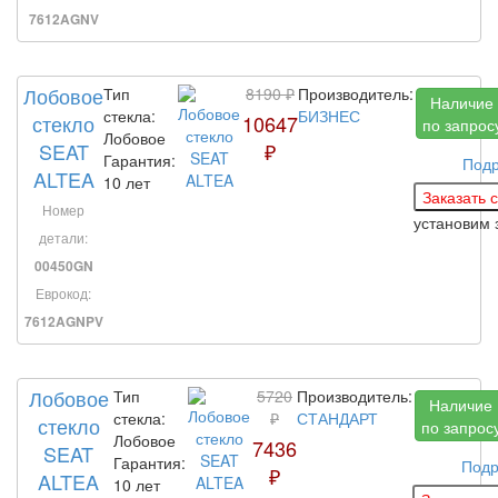
7612AGNV
Лобовое
Тип
8190 ₽
Производитель:
Наличие
стекла:
БИЗНЕС
стекло
10647
по запрос
Лобовое
SEAT
₽
Гарантия:
Под
ALTEA
10 лет
Номер
установим 
детали:
00450GN
Еврокод:
7612AGNPV
Лобовое
Тип
5720
Производитель:
Наличие
стекла:
₽
СТАНДАРТ
стекло
по запрос
Лобовое
7436
SEAT
Гарантия:
Подр
₽
ALTEA
10 лет