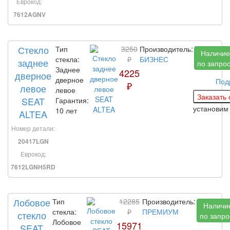
Еврокод:
7612AGNV
Стекло
Тип
3250
Производитель:
Наличие
стекла:
₽
БИЗНЕС
заднее
по запро
Заднее
4225
дверное
дверное
Под
₽
левое
левое
SEAT
Гарантия:
установи
10 лет
ALTEA
Номер детали:
20417LGN
Еврокод:
7612LGNH5RD
Лобовое
Тип
12285
Производитель:
Наличи
стекла:
₽
ПРЕМИУМ
стекло
по запро
Лобовое
15971
SEAT