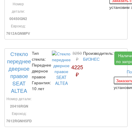
Номер
установим 
детали:
00450GN2
Еврокод:
7612AGNMPV
Стекло
Тип
3250
Производитель:
Налич
стекла:
₽
БИЗНЕС
переднее
по запр
Переднее
4225
дверное
дверное
По
₽
правое
правое
SEAT
Гарантия:
установ
10 лет
ALTEA
Номер детали:
20416RGN
Еврокод:
7612RGNH5FD