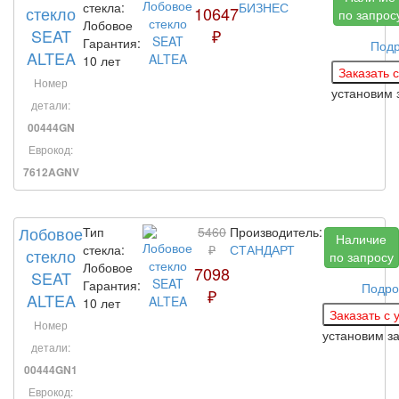
стекла:
БИЗНЕС
стекло
10647
по запрос
Лобовое
SEAT
₽
Гарантия:
Под
ALTEA
10 лет
Номер
установим 
детали:
00444GN
Еврокод:
7612AGNV
Лобовое
Тип
5460
Производитель:
Наличие
стекла:
₽
СТАНДАРТ
стекло
по запросу
Лобовое
7098
SEAT
Гарантия:
Подро
₽
ALTEA
10 лет
Номер
установим з
детали:
00444GN1
Еврокод: