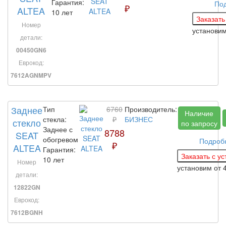
Гарантия:
По
₽
ALTEA
10 лет
Номер
установи
детали:
00450GN6
Еврокод:
7612AGNMPV
Заднее
Тип
6760
Производитель:
Наличие
стекла:
₽
БИЗНЕС
стекло
по запросу
Заднее с
8788
SEAT
обогревом
Подроб
₽
ALTEA
Гарантия:
10 лет
Номер
установим
от 
детали:
12822GN
Еврокод:
7612BGNH