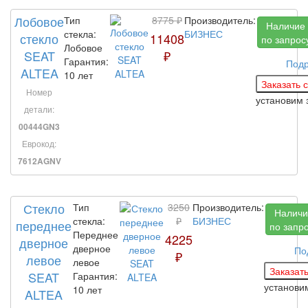
Лобовое
Тип
8775 ₽
Производитель:
Наличие
стекла:
БИЗНЕС
стекло
11408
по запрос
Лобовое
SEAT
₽
Гарантия:
Под
ALTEA
10 лет
Номер
установим 
детали:
00444GN3
Еврокод:
7612AGNV
Стекло
Тип
3250
Производитель:
Наличи
стекла:
₽
БИЗНЕС
переднее
по запр
Переднее
4225
дверное
дверное
По
₽
левое
левое
SEAT
Гарантия:
установ
10 лет
ALTEA