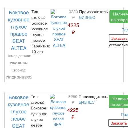
Боковое
Тип
3250
Производитель:
Наличи
стекла:
₽
БИЗНЕС
кузовное
по запро
Боковое
4225
глухое
кузовное
По
₽
правое
глухое
SEAT
правое
установи
Гарантия:
ALTEA
10 лет
Номер детали:
20418RGN
Еврокод:
7612RGNH5RQ
Боковое
Тип
3250
Производитель:
Наличи
стекла:
₽
БИЗНЕС
кузовное
по запро
Боковое
4225
глухое
кузовное
Под
₽
левое
глухое
SEAT
левое