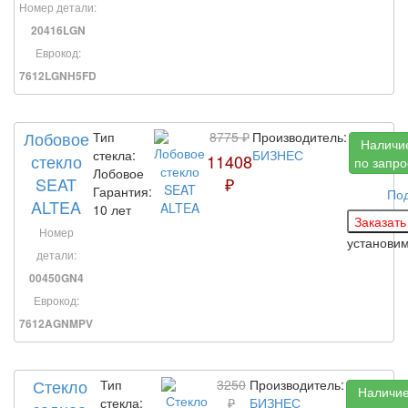
Номер детали:
20416LGN
Еврокод:
7612LGNH5FD
Лобовое
Тип
8775 ₽
Производитель:
Наличи
стекла:
БИЗНЕС
стекло
11408
по запро
Лобовое
SEAT
₽
Гарантия:
По
ALTEA
10 лет
Номер
установи
детали:
00450GN4
Еврокод:
7612AGNMPV
Стекло
Тип
3250
Производитель:
Наличи
стекла:
₽
БИЗНЕС