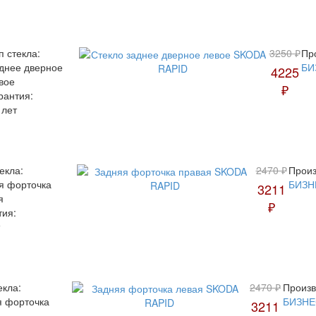
п стекла:
3250 ₽
Пр
днее дверное
БИ
4225
вое
₽
рантия:
 лет
екла:
2470 ₽
Произ
я форточка
БИЗН
3211
я
₽
тия:
екла:
2470 ₽
Произв
я форточка
БИЗНЕ
3211