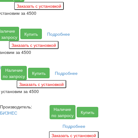
установим за
4500
аличие
Купить
Подробнее
 запросу
тановим за
4500
М
Наличие
Купить
Подробнее
по запросу
установим за
4500
Производитель:
Наличие
Купить
БИЗНЕС
по запросу
Подробнее