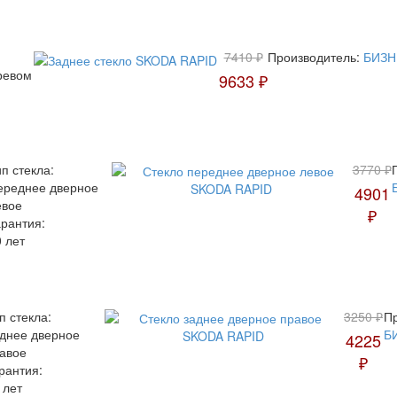
7410 ₽
Производитель:
БИЗН
ревом
9633 ₽
п стекла:
3770 ₽
ереднее дверное
4901
евое
₽
арантия:
 лет
п стекла:
3250 ₽
Пр
днее дверное
Б
4225
авое
₽
рантия:
 лет