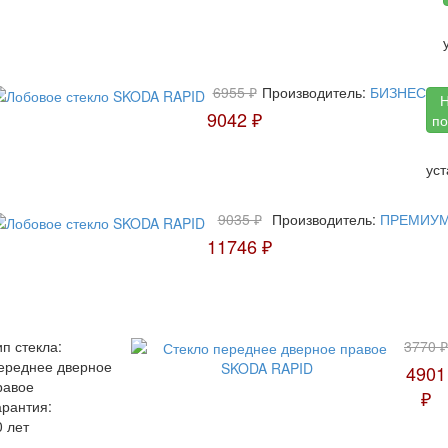
6955 ₽
Производитель:
БИЗНЕС
Н
9042 ₽
по
ус
9035 ₽
Производитель:
ПРЕМИУ
11746 ₽
ип стекла:
3770 ₽
ереднее дверное
4901
равое
₽
арантия:
0 лет