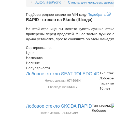
AutoGlassWorld
Стекла для легковых авто
Подбери
родное
стекло по VIN-коду
Подобрать
RAPID - стекло на Skoda (Шкода)
На этой странице вы можете купить лучшие стек
проверены перед продажей. У нас только лучшее о
нужна установка, просто сообщите об этом менедж
Сортировка по:
Цене
Названию
Новизне
Популярности
Лобовое стекло SEAT TOLEDO 4D
Тип стек
Лобовое
Номер детали:
07450GN
Гаранти
Еврокод:
7618AGNV
10 лет
Лобовое стекло SKODA RAPID
Тип стекла:
Лобовое
Номер детали:
7618AGNV