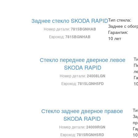
Заднее стекло SKODA RAPID
Тип стекла:
Заднее с обог
Номер детали:
7815BGNHAB
Гарантия:
Еврокод:
7815BGNHAB
10 лет
Стекло переднее дверное левое
Ти
П
SKODA RAPID
л
Номер детали:
24008LGN
Г
10
Еврокод:
7815LGNH5FD
Стекло заднее дверное правое
Ти
За
SKODA RAPID
пр
Номер детали:
24009RGN
Га
10
Еврокод:
7815RGNH5RD