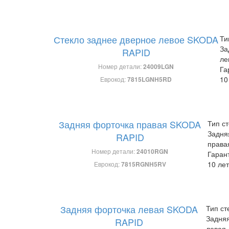
Стекло заднее дверное левое SKODA
Ти
За
RAPID
ле
Номер детали:
24009LGN
Га
10
Еврокод:
7815LGNH5RD
Задняя форточка правая SKODA
Тип ст
Задня
RAPID
права
Номер детали:
24010RGN
Гаран
10 лет
Еврокод:
7815RGNH5RV
Задняя форточка левая SKODA
Тип ст
Задня
RAPID
левая