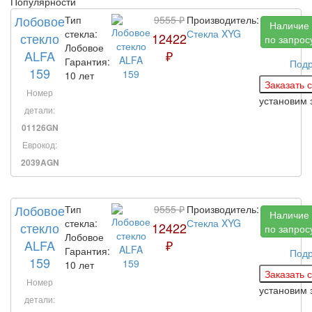
Популярности
Лобовое
Тип
9555 ₽
Производитель:
Наличие
стекла:
Стекла XYG
стекло
12422
по запрос
Лобовое
ALFA
₽
Гарантия:
Под
159
10 лет
Номер
установим 
детали:
01126GN
Еврокод:
2039AGN
Лобовое
Тип
9555 ₽
Производитель:
Наличие
стекла:
Стекла XYG
стекло
12422
по запрос
Лобовое
ALFA
₽
Гарантия:
Под
159
10 лет
Номер
установим 
детали: