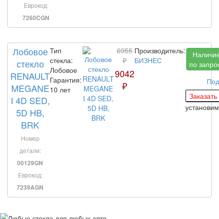
Еврокод:
7260CGN
Лобовое
Тип
6955
Производитель:
Наличи
стекла:
₽
БИЗНЕС
стекло
по запро
Лобовое
9042
RENAULT
Гарантия:
Под
₽
MEGANE
10 лет
I 4D SED,
установим
5D HB,
BRK
Номер
детали:
00129GN
Еврокод:
7239AGN