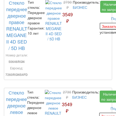
Стекло
Тип
2730
Производитель:
Налич
стекла:
₽
БИЗНЕС
переднее
по запр
Переднее
3549
дверное
дверное
По
₽
правое
правое
RENAULT
Гарантия:
установ
10 лет
MEGANE
II 4D SED
/ 5D HB
Номер детали:
50646RGN
Еврокод:
7260RGNS4FD
Стекло
Тип
2730
Производитель:
Наличи
стекла:
₽
БИЗНЕС
переднее
по запр
Переднее
3549
дверное
дверное
По
₽
левое
левое