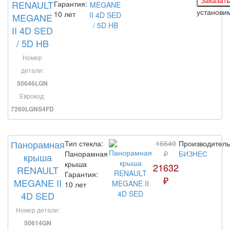
RENAULT
Гарантия:
установи
10 лет
MEGANE
II 4D SED
/ 5D HB
Номер
детали:
50646LGN
Еврокод:
7260LGNS4FD
Панорамная
Тип стекла:
16640
Производитель
Панорамная
₽
БИЗНЕС
крыша
крыша
21632
RENAULT
Гарантия:
₽
MEGANE II
10 лет
4D SED
Номер детали:
50614GN