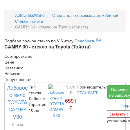
AutoGlassWorld
Стекла для легковых автомобилей
Стёкла Тойота
CAMRY 30 - стекло на Toyota (Тойота)
Подбери
родное
стекло по VIN-коду
Подобрать
CAMRY 30 - стекло на Toyota (Тойота)
Сортировка по:
Цене
Названию
Новизне
Популярности
Лобовое
Тип
5070
Производитель:
Наличие
стекла:
₽
СТАНДАРТ
стекло
по запросу
Лобовое
6591
TOYOTA
Гарантия:
Подр
₽
CAMRY
10 лет
V30
установим 
Номер