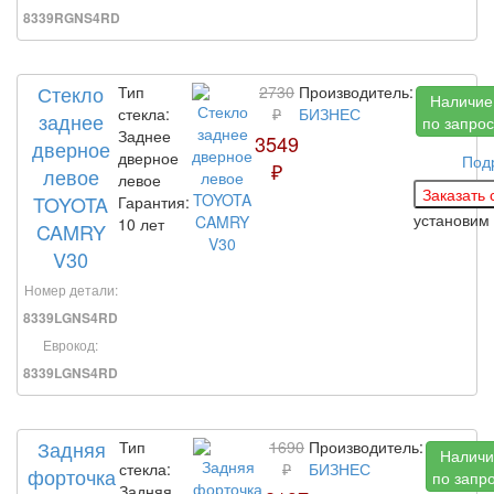
8339RGNS4RD
Стекло
Тип
2730
Производитель:
Наличие
стекла:
₽
БИЗНЕС
заднее
по запрос
Заднее
3549
дверное
дверное
Под
₽
левое
левое
TOYOTA
Гарантия:
установим
10 лет
CAMRY
V30
Номер детали:
8339LGNS4RD
Еврокод:
8339LGNS4RD
Задняя
Тип
1690
Производитель:
Наличи
стекла:
₽
БИЗНЕС
форточка
по запр
Задняя