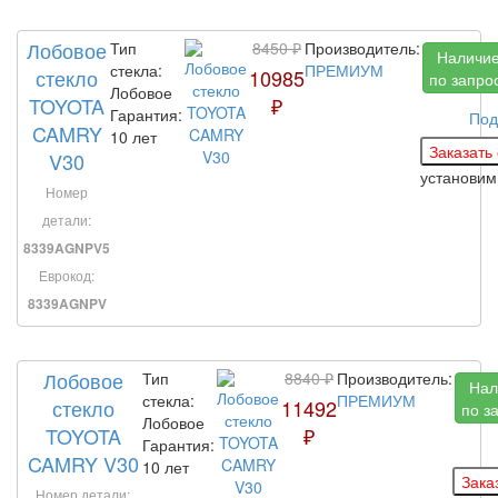
Лобовое
Тип
8450 ₽
Производитель:
Наличи
стекла:
ПРЕМИУМ
стекло
10985
по запро
Лобовое
TOYOTA
₽
Гарантия:
Под
CAMRY
10 лет
V30
установим
Номер
детали:
8339AGNPV5
Еврокод:
8339AGNPV
Лобовое
Тип
8840 ₽
Производитель:
Нал
стекла:
ПРЕМИУМ
стекло
11492
по з
Лобовое
TOYOTA
₽
Гарантия:
CAMRY V30
10 лет
Номер детали: