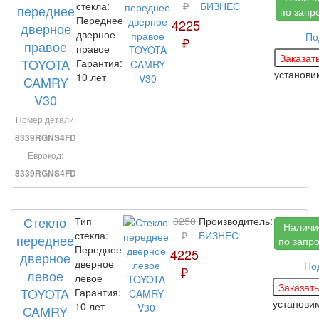
стекла:
₽
БИЗНЕС
переднее
по запр
Переднее
4225
дверное
дверное
По
₽
правое
правое
TOYOTA
Гарантия:
установ
10 лет
CAMRY
V30
Номер детали:
8339RGNS4FD
Еврокод:
8339RGNS4FD
Стекло
Тип
3250
Производитель:
Наличи
стекла:
₽
БИЗНЕС
переднее
по запр
Переднее
4225
дверное
дверное
По
₽
левое
левое
TOYOTA
Гарантия:
установи
10 лет
CAMRY