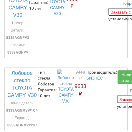
Гарантия:
Подр
₽
CAMRY
10 лет
V30
установим 
Номер
детали:
8339AGNPV3
Еврокод:
8339AGNPV
Лобовое
Тип
7410
Производитель:
Нали
стекла:
₽
БИЗНЕС
стекло
по зап
Лобовое
9633
TOYOTA
Гарантия:
₽
CAMRY V30
10 лет
Номер детали:
устано
8339AGNMVW1C4
Еврокод:
8339AGNMVW1C