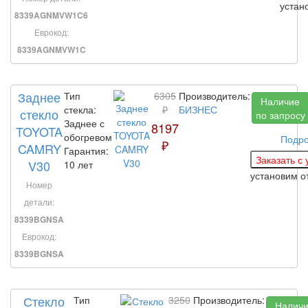
устан
8339AGNMVW1C6
Еврокод:
8339AGNMVW1C
Заднее
Тип
6305
Производитель:
Наличие
стекла:
₽
БИЗНЕС
стекло
по запросу
Заднее с
8197
TOYOTA
обогревом
Подр
₽
CAMRY
Гарантия:
V30
10 лет
установим
о
Номер
детали:
8339BGNSA
Еврокод:
8339BGNSA
Стекло
Тип
3250
Производитель:
Налич