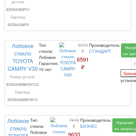
детали:
8339AGNPV1
Еврокод:
8339AGNPV
Лобовое
Тип
5070
Производитель:
Нали
стекла:
₽
СТАНДАРТ
стекло
по зап
Лобовое
6591
TOYOTA
Гарантия:
₽
CAMRY V30
10 лет
Номер детали:
устано
8339AGNMVW1C2
Еврокод:
8339AGNMVW1C
Лобовое
Тип
7410
Производитель:
Наличие
стекла:
₽
БИЗНЕС
стекло
по запросу
Лобовое
9633
TOYOTA