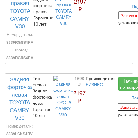
2197
правая
форточка
По
₽
TOYOTA
правая
CAMRY
Гарантия:
установ
10 лет
V30
Номер детали:
8339RGNS4RV
Еврокод:
8339RGNS4RV
Задняя
Тип
1690
Производитель:
Наличи
стекла:
₽
БИЗНЕС
форточка
по запро
Задняя
2197
левая
форточка
По
₽
TOYOTA
левая
CAMRY
Гарантия:
установи
10 лет
V30
Номер детали:
8339LGNS4RV