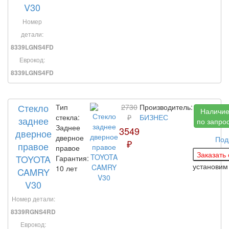
V30
Номер
детали:
8339LGNS4FD
Еврокод:
8339LGNS4FD
Стекло
Тип
2730
Производитель:
Наличи
стекла:
₽
БИЗНЕС
заднее
по запро
Заднее
3549
дверное
дверное
Под
₽
правое
правое
TOYOTA
Гарантия:
установи
10 лет
CAMRY
V30
Номер детали:
8339RGNS4RD
Еврокод: