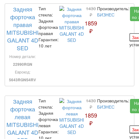
Задняя
Тип
1430
Производитель:
Н
стекла:
₽
БИЗНЕС
форточка
по 
Задняя
1859
правая
форточка
₽
MITSUBISHI
правая
GALANT 4D
Гарантия:
уст
10 лет
SED
Номер детали:
22990RGN
Еврокод:
5643RGNS4RV
Задняя
Тип
1430
Производитель:
Н
стекла:
₽
БИЗНЕС
форточка
по 
Задняя
1859
левая
форточка
₽
MITSUBISHI
левая
GALANT 4D
Гарантия:
уст
10 лет