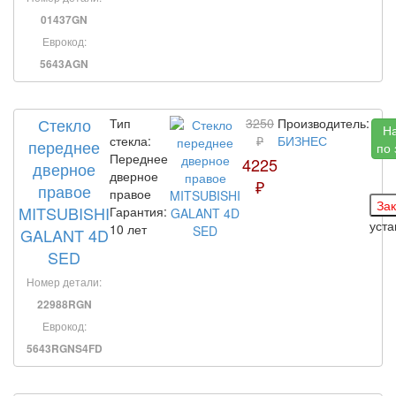
01437GN
Еврокод:
5643AGN
Стекло
Тип
3250
Производитель:
Н
стекла:
₽
БИЗНЕС
переднее
по 
Переднее
4225
дверное
дверное
₽
правое
правое
MITSUBISHI
Гарантия:
уст
10 лет
GALANT 4D
SED
Номер детали:
22988RGN
Еврокод:
5643RGNS4FD