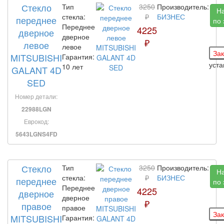
Стекло
Тип
3250
Производитель:
Н
стекла:
₽
БИЗНЕС
переднее
по 
Переднее
4225
дверное
дверное
₽
левое
левое
MITSUBISHI
Гарантия:
уст
10 лет
GALANT 4D
SED
Номер детали:
22988LGN
Еврокод:
5643LGNS4FD
Стекло
Тип
3250
Производитель:
Н
стекла:
₽
БИЗНЕС
переднее
по 
Переднее
4225
дверное
дверное
₽
правое
правое
MITSUBISHI
Гарантия: