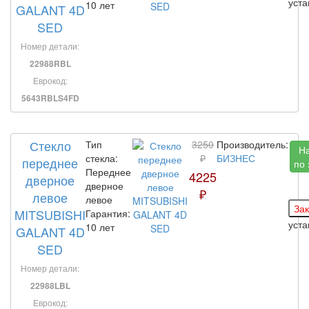
уст
10 лет
GALANT 4D
SED
Номер детали:
22988RBL
Еврокод:
5643RBLS4FD
Стекло
Тип
3250
Производитель:
Н
стекла:
₽
БИЗНЕС
переднее
по 
Переднее
4225
дверное
дверное
₽
левое
левое
MITSUBISHI
Гарантия:
уст
10 лет
GALANT 4D
SED
Номер детали:
22988LBL
Еврокод: