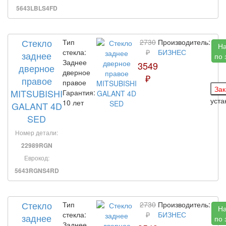
5643LBLS4FD
Стекло
Тип
2730
Производитель:
Н
стекла:
₽
БИЗНЕС
заднее
по 
Заднее
3549
дверное
дверное
₽
правое
правое
MITSUBISHI
Гарантия:
уст
10 лет
GALANT 4D
SED
Номер детали:
22989RGN
Еврокод:
5643RGNS4RD
Стекло
Тип
2730
Производитель:
Н
стекла:
₽
БИЗНЕС
заднее
по 
Заднее