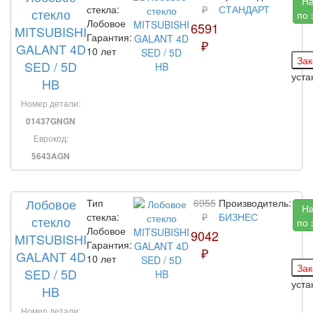
Н
стекла:
₽
СТАНДАРТ
стекло
по 
Лобовое
6591
MITSUBISHI
Гарантия:
₽
GALANT 4D
10 лет
SED / 5D
уста
HB
Номер детали:
01437GNGN
Еврокод:
5643AGN
Лобовое
Тип
6955
Производитель:
Н
стекла:
₽
БИЗНЕС
стекло
по 
Лобовое
9042
MITSUBISHI
Гарантия:
₽
GALANT 4D
10 лет
SED / 5D
уста
HB
Номер детали: