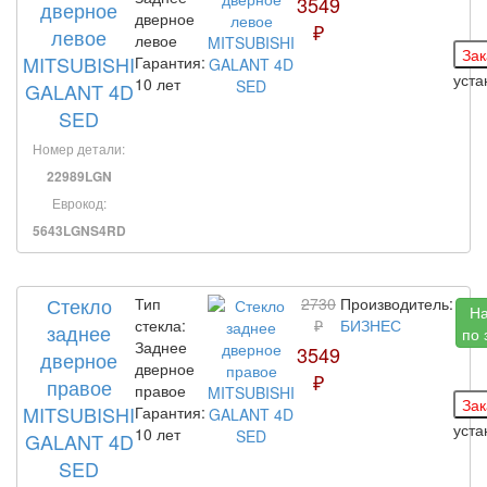
3549
дверное
дверное
₽
левое
левое
MITSUBISHI
Гарантия:
уст
10 лет
GALANT 4D
SED
Номер детали:
22989LGN
Еврокод:
5643LGNS4RD
Стекло
Тип
2730
Производитель:
Н
стекла:
₽
БИЗНЕС
заднее
по 
Заднее
3549
дверное
дверное
₽
правое
правое
MITSUBISHI
Гарантия:
уст
10 лет
GALANT 4D
SED