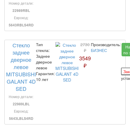
Номер детали:
22989RBL
Еврокод:
5643RBLS4RD
Стекло
Тип
2730
Производитель:
Н
стекла:
₽
БИЗНЕС
заднее
по 
Заднее
3549
дверное
дверное
₽
левое
левое
MITSUBISHI
Гарантия:
уст
10 лет
GALANT 4D
SED
Номер детали:
22989LBL
Еврокод:
5643LBLS4RD