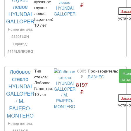
кузовное
₽
левое
глухое
HYUNDAI
левое
устан
Гарантия:
GALLOPER
10 лет
Номер детали:
23405LGN
Еврокод:
4114LGNR5RQ
Лобовое
Тип
6305
Производитель:
Нал
стекла:
₽
БИЗНЕС
стекло
по за
Лобовое
8197
HYUNDAI
Гарантия:
₽
GALLOPER
10 лет
/ M.
устан
PAJERO-
MONTERO
Номер детали:
4114AGN