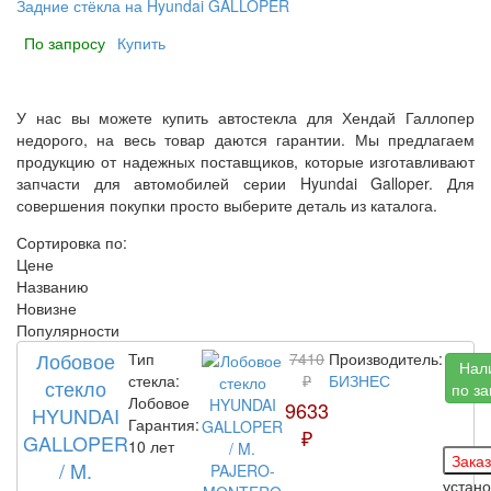
Задние стёкла на Hyundai GALLOPER
По запросу
Купить
У нас вы можете купить автостекла для Хендай Галлопер
недорого, на весь товар даются гарантии. Мы предлагаем
продукцию от надежных поставщиков, которые изготавливают
запчасти для автомобилей серии Hyundai Galloper. Для
совершения покупки просто выберите деталь из каталога.
Сортировка по:
Цене
Названию
Новизне
Популярности
Лобовое
Тип
7410
Производитель:
Нал
стекла:
₽
БИЗНЕС
стекло
по за
Лобовое
9633
HYUNDAI
Гарантия:
₽
GALLOPER
10 лет
/ M.
устан