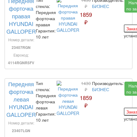
Передняя
Нал
стекла:
₽
БИЗНЕС
форточка
по з
Передняя
1859
правая
форточка
₽
HYUNDAI
правая
GALLOPER
Гарантия:
устан
10 лет
Номер детали:
23407RGN
Еврокод:
4114RGNR5FV
Передняя
Тип
1430
Производитель:
Нал
стекла:
₽
БИЗНЕС
форточка
по з
Передняя
1859
левая
форточка
₽
HYUNDAI
левая
GALLOPER
Гарантия:
устан
10 лет
Номер детали:
23407LGN