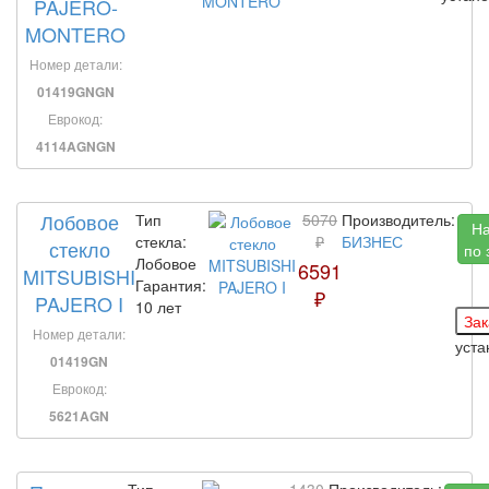
PAJERO-
MONTERO
Номер детали:
01419GNGN
Еврокод:
4114AGNGN
Лобовое
Тип
5070
Производитель:
Н
стекла:
₽
БИЗНЕС
стекло
по 
Лобовое
6591
MITSUBISHI
Гарантия:
₽
PAJERO I
10 лет
Номер детали:
уста
01419GN
Еврокод:
5621AGN
Тип
1430
Производитель: