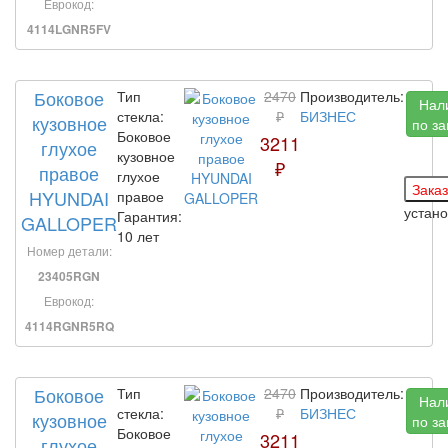
Еврокод:
4114LGNR5FV
Боковое
Тип
2470
Производитель:
Нал
стекла:
₽
БИЗНЕС
кузовное
по за
Боковое
3211
глухое
кузовное
₽
правое
глухое
HYUNDAI
правое
устан
Гарантия:
GALLOPER
10 лет
Номер детали:
23405RGN
Еврокод:
4114RGNR5RQ
Боковое
Тип
2470
Производитель:
Нал
стекла:
₽
БИЗНЕС
кузовное
по за
Боковое
3211
глухое