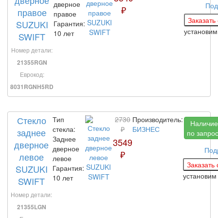
дверное
дверное
Под
₽
правое
правое
SUZUKI
Гарантия:
установи
10 лет
SWIFT
Номер детали:
21355RGN
Еврокод:
8031RGNH5RD
Стекло
Тип
2730
Производитель:
Наличие
стекла:
₽
БИЗНЕС
заднее
по запро
Заднее
3549
дверное
дверное
Под
₽
левое
левое
SUZUKI
Гарантия:
установи
10 лет
SWIFT
Номер детали:
21355LGN