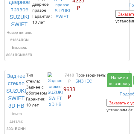
4225
дверное
дверное
По
₽
правое
правое
SUZUKI
Гарантия:
установ
10 лет
SWIFT
Номер детали:
21354RGN
Еврокод:
8031RGNH5FD
Заднее
Тип
7410
Производитель:
Наличие
стекла:
₽
БИЗНЕС
стекло
по запросу
Заднее с
9633
SUZUKI
обогревом
Подро
₽
SWIFT
Гарантия:
3D HB
10 лет
установим
от
Номер
детали:
8031BGNH