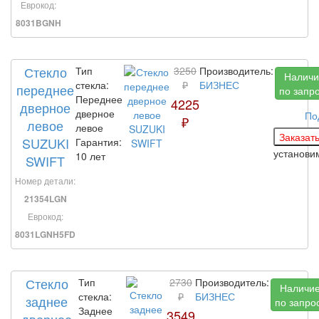
Еврокод:
8031BGNH
Стекло
Тип
3250
Производитель:
Наличи
стекла:
₽
БИЗНЕС
переднее
по запр
Переднее
4225
дверное
дверное
По
₽
левое
левое
SUZUKI
Гарантия:
установ
10 лет
SWIFT
Номер детали:
21354LGN
Еврокод:
8031LGNH5FD
Стекло
Тип
2730
Производитель:
Наличи
стекла:
₽
БИЗНЕС
заднее
по запро
Заднее
3549