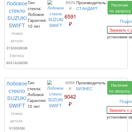
Лобовое
Тип
5070
Производитель:
Наличие
стекла:
₽
СТАНДАРТ
стекло
по запросу
Лобовое
6591
SUZUKI
Гарантия:
Подро
₽
SWIFT
10 лет
Номер
установим з
детали:
01509GNGN
Еврокод:
8031AGNGN
Лобовое
Тип
6955
Производитель:
Наличие
стекла:
₽
БИЗНЕС
стекло
по запросу
Лобовое
9042
SUZUKI
Гарантия:
Подро
₽
SWIFT
10 лет
Номер
установим з
детали:
01509GN