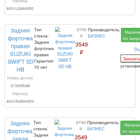
Еврокод:
8031LGNH5RD
Задняя
Тип
2730
Производитель:
Налич
стекла:
₽
БИЗНЕС
форточка
по запр
Задняя
3549
правая
форточка
По
₽
SUZUKI
правая
SWIFT 5D
Гарантия:
установ
10 лет
HB
Номер детали:
21356RGN
Еврокод:
8031RGNH5RV
Задняя
Тип
2730
Производитель:
Наличи
стекла:
₽
БИЗНЕС
форточка
по запр
Задняя
3549
левая