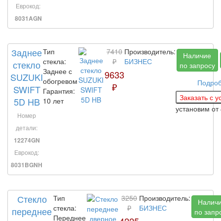
Еврокод:
8031AGN
Заднее
Тип
7410
Производитель:
Наличие
стекла:
₽
БИЗНЕС
стекло
по запросу
Заднее с
9633
SUZUKI
обогревом
Подро
₽
SWIFT
Гарантия:
5D HB
10 лет
установим
от
Номер
детали:
12274GN
Еврокод:
8031BGNH
Стекло
Тип
3250
Производитель:
Налич
стекла:
₽
БИЗНЕС
переднее
по запр
Переднее