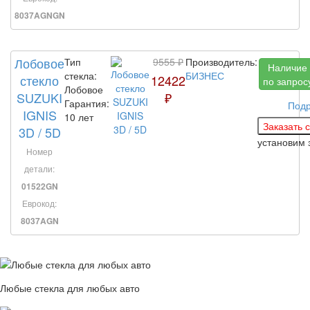
8037AGNGN
Лобовое
Тип
9555 ₽
Производитель:
Наличие
стекла:
БИЗНЕС
стекло
12422
по запрос
Лобовое
SUZUKI
₽
Гарантия:
Под
IGNIS
10 лет
3D / 5D
установим 
Номер
детали:
01522GN
Еврокод:
8037AGN
Любые стекла для любых авто