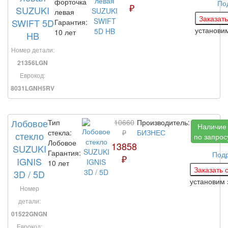
форточка
По
₽
SUZUKI
левая
SWIFT 5D
Гарантия:
установи
10 лет
HB
Номер детали:
21356LGN
Еврокод:
8031LGNH5RV
Лобовое
Тип
10660
Производитель:
Наличие
стекла:
₽
БИЗНЕС
стекло
по запрос
Лобовое
13858
SUZUKI
Гарантия:
Под
₽
IGNIS
10 лет
3D / 5D
установим
Номер
детали:
01522GNGN
Еврокод: