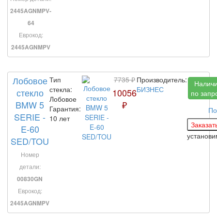
2445AGNMPV-
64
Еврокод:
2445AGNMPV
Лобовое
Тип
7735 ₽
Производитель:
Налич
стекла:
БИЗНЕС
стекло
10056
по запр
Лобовое
BMW 5
₽
Гарантия:
По
SERIE -
10 лет
E-60
установи
SED/TOU
Номер
детали:
00830GN
Еврокод:
2445AGNMPV