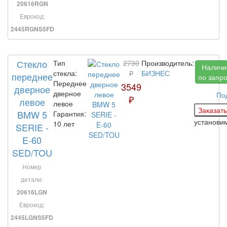
20616RGN
Еврокод:
2445RGNS5FD
Стекло
Тип
2730
Производитель:
Наличи
стекла:
₽
БИЗНЕС
переднее
по запр
Переднее
3549
дверное
дверное
По
₽
левое
левое
BMW 5
Гарантия:
установи
10 лет
SERIE -
E-60
SED/TOU
Номер
детали:
20616LGN
Еврокод:
2445LGNS5FD