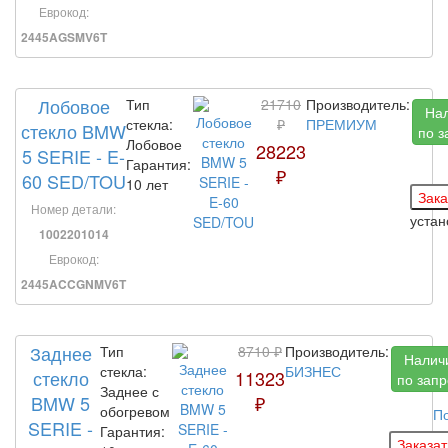
Еврокод:
2445AGSMV6T
Лобовое
Тип
21710
Производитель:
На
стекла:
₽
ПРЕМИУМ
стекло BMW
по з
Лобовое
28223
5 SERIE - E-
Гарантия:
₽
60 SED/TOU
10 лет
Номер детали:
устан
1002201014
Еврокод:
2445ACCGNMV6T
Заднее
Тип
8710 ₽
Производитель:
Налич
стекла:
БИЗНЕС
стекло
11323
по запр
Заднее с
BMW 5
₽
обогревом
П
SERIE -
Гарантия: