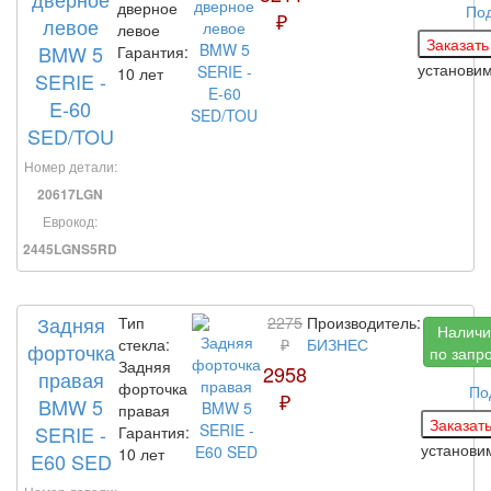
дверное
По
₽
левое
левое
BMW 5
Гарантия:
установи
10 лет
SERIE -
E-60
SED/TOU
Номер детали:
20617LGN
Еврокод:
2445LGNS5RD
Задняя
Тип
2275
Производитель:
Наличи
стекла:
₽
БИЗНЕС
форточка
по запр
Задняя
2958
правая
форточка
По
₽
BMW 5
правая
SERIE -
Гарантия:
установ
10 лет
E60 SED