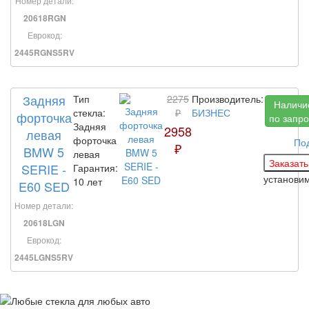
Номер детали:
20618RGN
Еврокод:
2445RGNS5RV
Задняя
Тип
2275
Производитель:
Наличи
стекла:
₽
БИЗНЕС
форточка
по запро
Задняя
2958
левая
форточка
По
₽
BMW 5
левая
SERIE -
Гарантия:
установи
10 лет
E60 SED
Номер детали:
20618LGN
Еврокод:
2445LGNS5RV