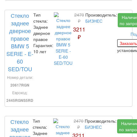
Стекло
Тип
2470
Производитель:
Наличи
стекла:
₽
БИЗНЕС
заднее
по запр
Заднее
3211
дверное
дверное
По
₽
правое
правое
BMW 5
Гарантия:
установи
10 лет
SERIE - E-
60
SED/TOU
Номер детали:
20617RGN
Еврокод:
2445RGNS5RD
Стекло
Тип
2470
Производитель:
Наличи
стекла:
₽
БИЗНЕС
заднее
по запро
Заднее
3211
дверное