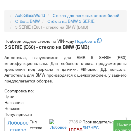
AutoGlassWorld
Стекла для легковых автомобилей
Стёкла BMW
Стёкла на BMW 5 SERIE
5 SERIE (E60) - стекло на BMW (БМВ)
Подбери
родное
стекло по VIN-коду
Подобрать
5 SERIE (E60) - стекло на BMW (БМВ)
Автостекла, выпускаемые для БМВ 5 SERIE (Е60)
многофункциональны. Для лобового стекла предусмотрены
крепления под зеркала и датчики, vin-окно, ДД, консоль.
Автостекла для BMW производятся с шелкографией, у заднего
предполагается обогрев.
Сортировка по:
Цене
Названию
Новизне
Популярности
Лобовое
Тип
7735 ₽
Производитель:
Налич
стекла:
БИЗНЕС
стекло
10056
по запр