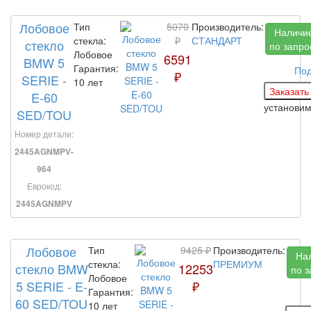
Лобовое
Тип
5070
Производитель:
Наличи
стекла:
₽
СТАНДАРТ
стекло
по запро
Лобовое
6591
BMW 5
Гарантия:
По
₽
SERIE -
10 лет
E-60
установи
SED/TOU
Номер детали:
2445AGNMPV-
964
Еврокод:
2445AGNMPV
Лобовое
Тип
9425 ₽
Производитель:
На
стекла:
ПРЕМИУМ
стекло BMW
12253
по з
Лобовое
5 SERIE - E-
₽
Гарантия:
60 SED/TOU
10 лет