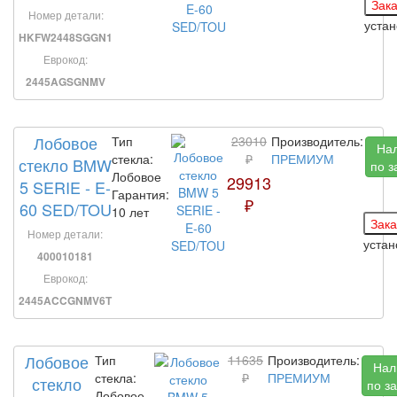
Номер детали:
уста
HKFW2448SGGN1
Еврокод:
2445AGSGNMV
Лобовое
Тип
23010
Производитель:
На
стекла:
₽
ПРЕМИУМ
стекло BMW
по з
Лобовое
29913
5 SERIE - E-
Гарантия:
₽
60 SED/TOU
10 лет
Номер детали:
устан
400010181
Еврокод:
2445ACCGNMV6T
Лобовое
Тип
11635
Производитель:
Нал
стекла:
₽
ПРЕМИУМ
стекло
по з
Лобовое