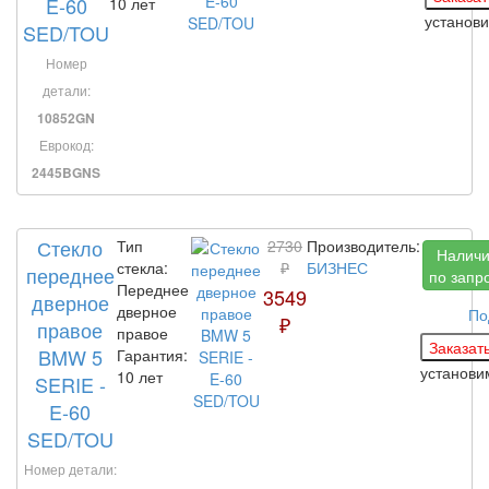
E-60
10 лет
установ
SED/TOU
Номер
детали:
10852GN
Еврокод:
2445BGNS
Стекло
Тип
2730
Производитель:
Налич
стекла:
₽
БИЗНЕС
переднее
по запр
Переднее
3549
дверное
дверное
По
₽
правое
правое
BMW 5
Гарантия:
установ
10 лет
SERIE -
E-60
SED/TOU
Номер детали: