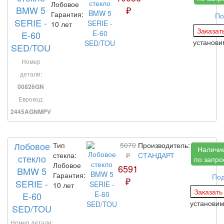
Лобовое
BMW 5
₽
Гарантия:
По
SERIE -
10 лет
E-60
установи
SED/TOU
Номер
детали:
00826GN
Еврокод:
2445AGNMPV
Лобовое
Тип
5070
Производитель:
Наличи
стекла:
₽
СТАНДАРТ
стекло
по запро
Лобовое
6591
BMW 5
Гарантия:
По
₽
SERIE -
10 лет
E-60
установи
SED/TOU
Номер детали: