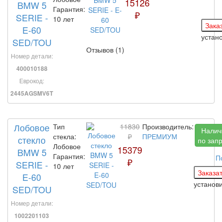
15126
BMW 5
Гарантия:
₽
SERIE -
10 лет
E-60
устан
SED/TOU
Отзывов (1)
Номер детали:
400010188
Еврокод:
2445AGSMV6T
Лобовое
Тип
11830
Производитель:
Налич
стекла:
₽
ПРЕМИУМ
стекло
по зап
Лобовое
15379
BMW 5
Гарантия:
П
₽
SERIE -
10 лет
E-60
установ
SED/TOU
Номер детали:
1002201103