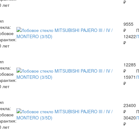
₽
0 лет
ип
9555
текла:
₽
П
обовое
12422
арантия:
₽
0 лет
ип
12285
текла:
₽
П
обовое
15971
арантия:
₽
0 лет
ип
23400
текла:
₽
П
обовое
30420
арантия:
₽
0 лет