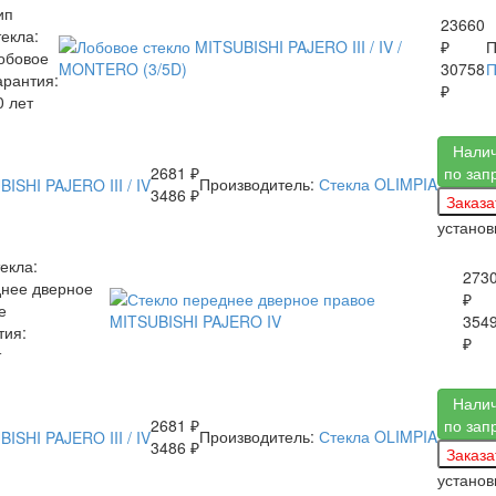
ип
23660
текла:
₽
П
обовое
30758
арантия:
₽
0 лет
Нали
2681 ₽
по зап
Производитель:
Стекла OLIMPIA
3486 ₽
устано
екла:
273
нее дверное
₽
е
354
тия:
₽
т
Нали
2681 ₽
по зап
Производитель:
Стекла OLIMPIA
3486 ₽
устано