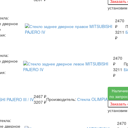
установи
екла:
2470
е дверное
₽
П
е
3211
ия:
₽
екла:
2470
е дверное
₽
Пр
3211
Б
ия:
₽
Наличие
2467 ₽
по запрос
Производитель:
Стекла OLIMPIA
3207 ₽
установи
текла:
2470
ее дверное