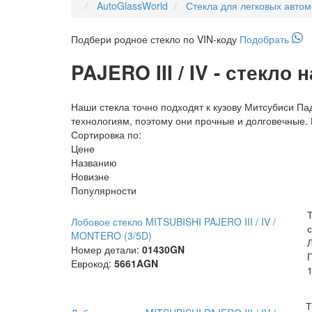
AutoGlassWorld
Стекла для легковых авто
Подбери
родное
стекло по VIN-коду
Подобрать
PAJERO III / IV - стекло 
Наши стекла точно подходят к кузову Митсубиси Па
технологиям, поэтому они прочные и долговечные. М
Сортировка по:
Цене
Названию
Новизне
Популярности
Лобовое стекло MITSUBISHI PAJERO III / IV /
с
MONTERO (3/5D)
Номер детали:
01430GN
Еврокод:
5661AGN
1
Т