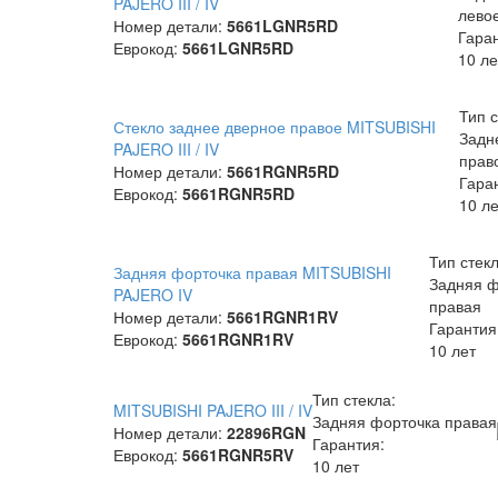
PAJERO III / IV
лево
Номер детали:
5661LGNR5RD
Гара
Еврокод:
5661LGNR5RD
10 ле
Тип с
Стекло заднее дверное правое MITSUBISHI
Задн
PAJERO III / IV
прав
Номер детали:
5661RGNR5RD
Гара
Еврокод:
5661RGNR5RD
10 ле
Тип стекл
Задняя форточка правая MITSUBISHI
Задняя ф
PAJERO IV
правая
Номер детали:
5661RGNR1RV
Гарантия
Еврокод:
5661RGNR1RV
10 лет
Тип стекла:
MITSUBISHI PAJERO III / IV
Задняя форточка правая
Номер детали:
22896RGN
Гарантия:
Еврокод:
5661RGNR5RV
10 лет