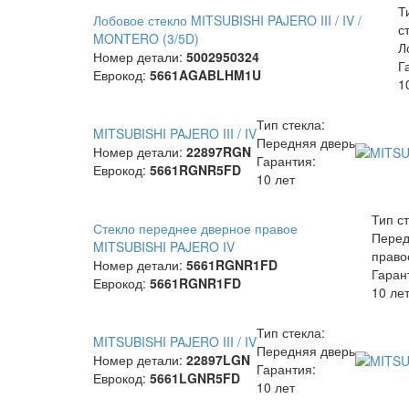
Т
Лобовое стекло MITSUBISHI PAJERO III / IV /
с
MONTERO (3/5D)
Л
Номер детали:
5002950324
Г
Еврокод:
5661AGABLHM1U
1
Тип стекла:
MITSUBISHI PAJERO III / IV
Передняя дверь
Номер детали:
22897RGN
Гарантия:
Еврокод:
5661RGNR5FD
10 лет
Тип ст
Стекло переднее дверное правое
Перед
MITSUBISHI PAJERO IV
право
Номер детали:
5661RGNR1FD
Гаран
Еврокод:
5661RGNR1FD
10 ле
Тип стекла:
MITSUBISHI PAJERO III / IV
Передняя дверь
Номер детали:
22897LGN
Гарантия:
Еврокод:
5661LGNR5FD
10 лет