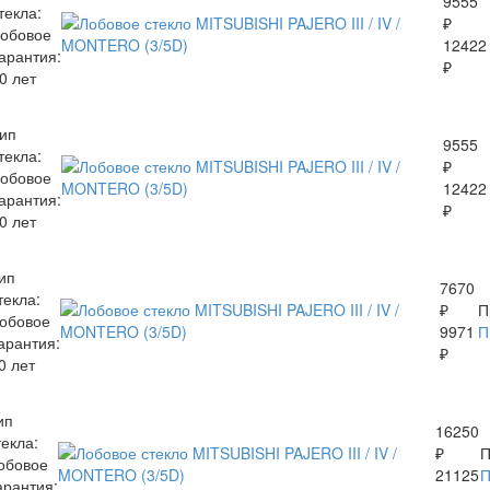
9555
текла:
₽
обовое
12422
арантия:
₽
0 лет
ип
9555
текла:
₽
обовое
12422
арантия:
₽
0 лет
ип
7670
текла:
₽
П
обовое
9971
П
арантия:
₽
0 лет
ип
16250
текла:
₽
П
обовое
21125
арантия: