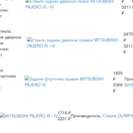
₽
е
3211
нтия:
₽
т
текла:
2470
ее дверное
₽
ое
3211
нтия:
₽
т
а:
1820
орточка
₽
Про
2366
БИЗ
:
₽
1716 ₽
Производитель:
Стекла OLIMPI
2231 ₽