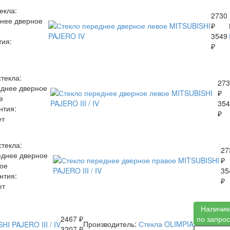
екла:
2730
нее дверное
₽
3549
тия:
₽
стекла:
273
днее дверное
₽
е
354
нтия:
₽
ет
стекла:
27
днее дверное
₽
ое
35
нтия:
₽
ет
Наличие
2467 ₽
по запрос
Производитель:
Стекла OLIMPIA
3207 ₽