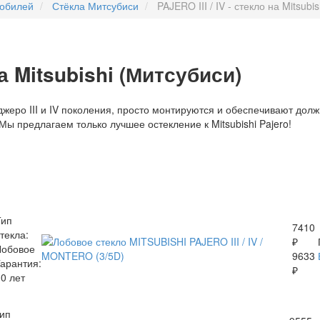
мобилей
Стёкла Митсубиси
PAJERO III / IV - стекло на Mitsubi
на Mitsubishi (Митсубиси)
джеро III и IV поколения, просто монтируются и обеспечивают до
ы предлагаем только лучшее остекление к Mitsubishi Pajero!
Тип
7410
текла:
₽
Лобовое
9633
Гарантия:
₽
0 лет
ип