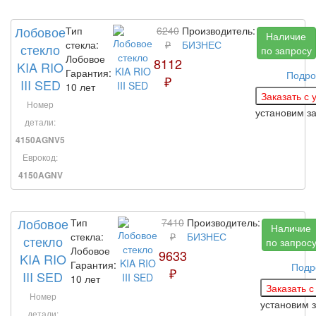
Лобовое
Тип
6240
Производитель:
Наличие
стекла:
₽
БИЗНЕС
стекло
по запросу
Лобовое
8112
KIA RIO
Гарантия:
Подро
₽
III SED
10 лет
Номер
установим з
детали:
4150AGNV5
Еврокод:
4150AGNV
Лобовое
Тип
7410
Производитель:
Наличие
стекла:
₽
БИЗНЕС
стекло
по запрос
Лобовое
9633
KIA RIO
Гарантия:
Подр
₽
III SED
10 лет
Номер
установим 
детали: