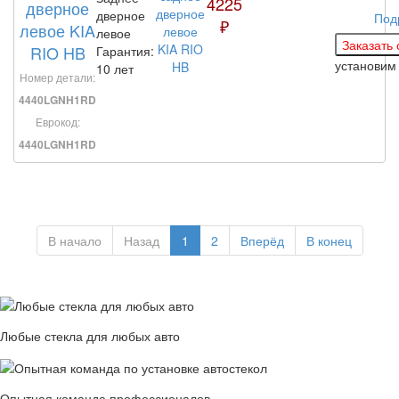
4225
дверное
дверное
Под
₽
левое KIA
левое
RIO HB
Гарантия:
установи
10 лет
Номер детали:
4440LGNH1RD
Еврокод:
4440LGNH1RD
В начало
Назад
1
2
Вперёд
В конец
Любые стекла для любых авто
Опытная команда профессионалов