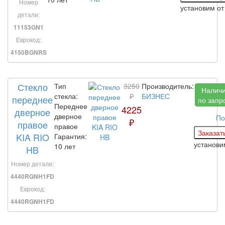
Номер
установим
от
детали:
11153GN1
Еврокод:
4150BGNRS
Стекло
Тип
3250
Производитель:
Налич
стекла:
₽
БИЗНЕС
переднее
по запр
Переднее
4225
дверное
дверное
По
₽
правое
правое
KIA RIO
Гарантия:
установ
10 лет
HB
Номер детали:
4440RGNH1FD
Еврокод:
4440RGNH1FD