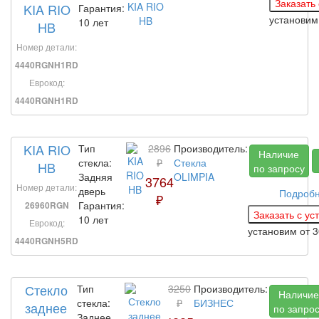
KIA RIO
Гарантия:
установи
10 лет
HB
Номер детали:
4440RGNH1RD
Еврокод:
4440RGNH1RD
KIA RIO
Тип
2896
Производитель:
Наличие
стекла:
₽
Стекла
HB
по запросу
Задняя
OLIMPIA
3764
Номер детали:
дверь
Подроб
₽
Гарантия:
26960RGN
10 лет
Еврокод:
установим
от 
4440RGNH5RD
Стекло
Тип
3250
Производитель:
Наличие
стекла:
₽
БИЗНЕС
заднее
по запро
Заднее