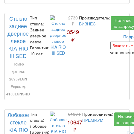
Стекло
Тип
2730
Производитель:
Наличие
стекла:
₽
БИЗНЕС
заднее
по запросу
Заднее
3549
дверное
дверное
Подр
₽
левое
левое
KIA RIO
Гарантия:
установим
10 лет
III SED
Номер
детали:
26959LGN
Еврокод:
4150LGNSRD
Лобовое
Тип
8190 ₽
Производитель:
Наличи
стекла:
ПРЕМИУМ
стекло
10647
по запро
Лобовое
KIA RIO
₽
Гарантия:
Под