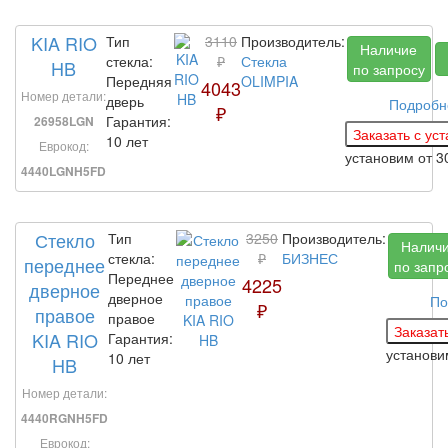
KIA RIO
Тип
3110
Производитель:
Наличие
стекла:
₽
Стекла
HB
по запросу
Передняя
OLIMPIA
4043
Номер детали:
дверь
Подробн
₽
Гарантия:
26958LGN
10 лет
Еврокод:
установим
от 3
4440LGNH5FD
Стекло
Тип
3250
Производитель:
Налич
стекла:
₽
БИЗНЕС
переднее
по запр
Переднее
4225
дверное
дверное
По
₽
правое
правое
KIA RIO
Гарантия:
установ
10 лет
HB
Номер детали:
4440RGNH5FD
Еврокод: