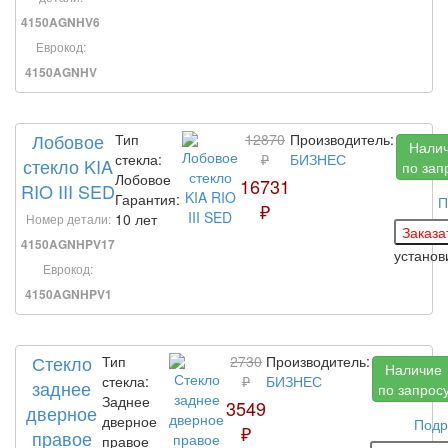
4150AGNHV6
Еврокод:
4150AGNHV
Лобовое
Тип
12870
Производитель:
Нали
стекла:
₽
БИЗНЕС
стекло KIA
по зап
Лобовое
16731
RIO III SED
Гарантия:
П
₽
10 лет
Номер детали:
4150AGNHPV17
установ
Еврокод:
4150AGNHPV1
Стекло
Тип
2730
Производитель:
Наличие
стекла:
₽
БИЗНЕС
заднее
по запрос
Заднее
3549
дверное
дверное
Подр
₽
правое
правое