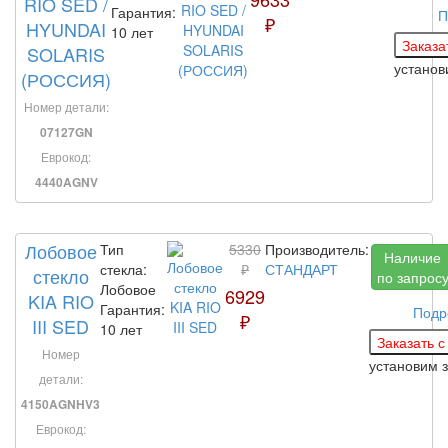
RIO SED /
Гарантия:
П
₽
HYUNDAI
10 лет
SOLARIS
установ
(РОССИЯ)
Номер детали:
07127GN
Еврокод:
4440AGNV
Лобовое
Тип
5330
Производитель:
Наличие
стекла:
₽
СТАНДАРТ
стекло
по запрос
Лобовое
6929
KIA RIO
Гарантия:
Подр
₽
III SED
10 лет
Номер
установим 
детали:
4150AGNHV3
Еврокод: