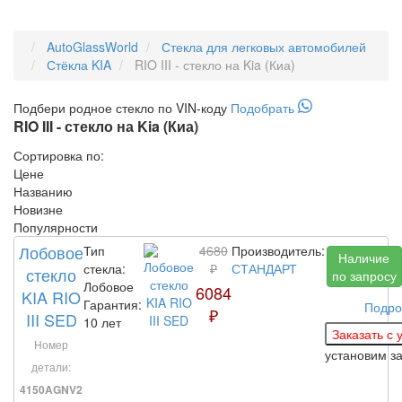
AutoGlassWorld
Стекла для легковых автомобилей
Стёкла KIA
RIO III - стекло на Kia (Киа)
Подбери
родное
стекло по VIN-коду
Подобрать
RIO III - стекло на Kia (Киа)
Сортировка по:
Цене
Названию
Новизне
Популярности
Лобовое
Тип
4680
Производитель:
Наличие
стекла:
₽
СТАНДАРТ
стекло
по запросу
Лобовое
6084
KIA RIO
Гарантия:
Подро
₽
III SED
10 лет
Номер
установим з
детали:
4150AGNV2