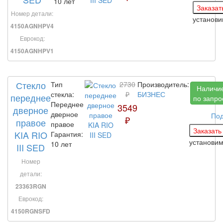
10 лет
Номер детали:
установи
4150AGNHPV4
Еврокод:
4150AGNHPV1
Стекло
Тип
2730
Производитель:
Наличи
стекла:
₽
БИЗНЕС
переднее
по запро
Переднее
3549
дверное
дверное
По
₽
правое
правое
KIA RIO
Гарантия:
установи
10 лет
III SED
Номер
детали:
23363RGN
Еврокод:
4150RGNSFD