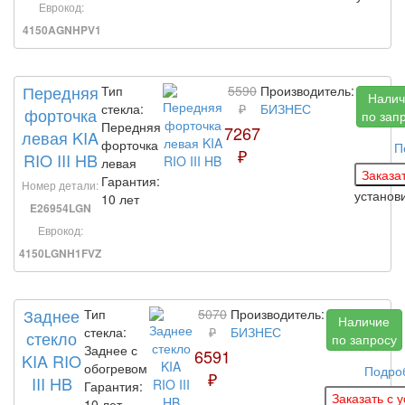
Еврокод:
4150AGNHPV1
Передняя
Тип
5590
Производитель:
Налич
стекла:
₽
БИЗНЕС
форточка
по зап
Передняя
7267
левая KIA
форточка
П
₽
RIO III HB
левая
Гарантия:
Номер детали:
устано
10 лет
E26954LGN
Еврокод:
4150LGNH1FVZ
Заднее
Тип
5070
Производитель:
Наличие
стекла:
₽
БИЗНЕС
стекло
по запросу
Заднее с
6591
KIA RIO
обогревом
Подро
₽
III HB
Гарантия:
10 лет