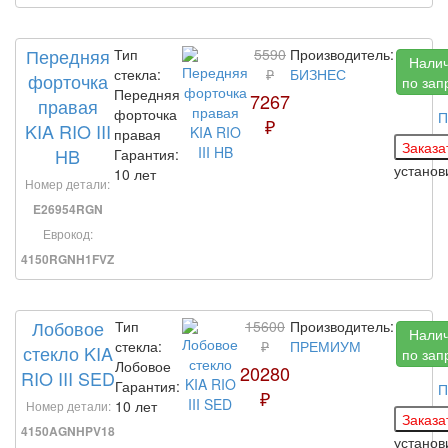
Передняя
Тип
5590
Производитель:
Нали
стекла:
₽
БИЗНЕС
форточка
по зап
Передняя
7267
правая
форточка
П
₽
KIA RIO III
правая
HB
Гарантия:
устано
10 лет
Номер детали:
E26954RGN
Еврокод:
4150RGNH1FVZ
Лобовое
Тип
15600
Производитель:
Нали
стекла:
₽
ПРЕМИУМ
стекло KIA
по зап
Лобовое
20280
RIO III SED
Гарантия:
П
₽
10 лет
Номер детали:
4150AGNHPV18
установ