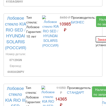
4150AGNHV
Лобовое
Тип
8450 ₽
Производитель:
Нал
стекла:
БИЗНЕС
стекло KIA
10985
по за
Лобовое
RIO SED /
₽
Гарантия:
HYUNDAI
10 лет
SOLARIS
устан
(РОССИЯ)
Номер детали:
07129GN
Еврокод:
4440AGNPV
Лобовое
Тип
11050
Производитель:
Налич
стекла:
₽
СТАНДАРТ
стекло
по запр
Лобовое
14365
KIA RIO III
Гарантия:
По
₽
SED