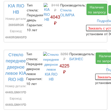
KIA RIO
Тип
3110
Производитель:
Наличие
стекла:
₽
Стекла
HB
по запросу
Передняя
OLIMPIA
4043
Номер детали:
дверь
Подроб
₽
Гарантия:
26958RGN
10 лет
Еврокод:
установим
от 
4440RGNH5FD
Стекло
Тип
3250
Производитель:
Наличи
стекла:
₽
БИЗНЕС
переднее
по запр
Переднее
4225
дверное
дверное
По
₽
левое KIA
левое
RIO HB
Гарантия:
установ
10 лет
Номер детали:
4440LGNH1FD
Еврокод:
4440LGNH1FD