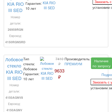
KIA RIO
Гарантия:
установим
10 лет
III SED
Номер
детали:
26959RGN
Еврокод:
4150RGNSRD
Лобовое
Тип
7410
Производитель:
Наличие
стекла:
₽
ПРЕМИУМ
стекло
по запросу
Лобовое
9633
KIA RIO
Гарантия:
Подро
₽
III SED
10 лет
Номер
установим з
детали:
4150AGNV8
Еврокод:
4150AGNV