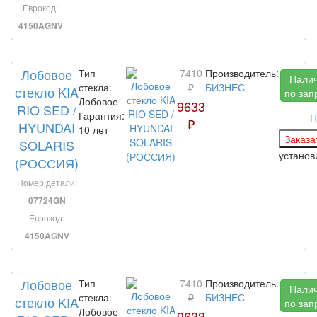
Еврокод:
4150AGNV
Лобовое
Тип
7410
Производитель:
Нали
стекла:
₽
БИЗНЕС
стекло KIA
по зап
Лобовое
9633
RIO SED /
Гарантия:
П
₽
HYUNDAI
10 лет
SOLARIS
установ
(РОССИЯ)
Номер детали:
07724GN
Еврокод:
4150AGNV
Лобовое
Тип
7410
Производитель:
Нали
стекла:
₽
БИЗНЕС
стекло KIA
по зап
Лобовое
9633