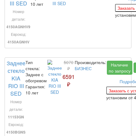
III SED
10 лет
Номер
установим
детали:
4150AGNHV9
Еврокод:
4150AGNHV
Заднее
Тип
5070
Производитель:
Наличие
стекла:
₽
БИЗНЕС
стекло
по запросу
Заднее с
6591
KIA
обогревом
Подроб
₽
RIO III
Гарантия:
SED
10 лет
установим
от 
Номер
детали:
11153GN
Еврокод:
4150BGNS