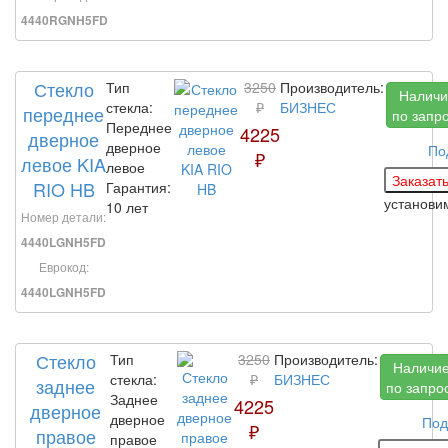
4440RGNH5FD
Стекло
Тип
3250
Производитель:
Наличи
стекла:
₽
БИЗНЕС
переднее
по запр
Переднее
4225
дверное
дверное
По
₽
левое KIA
левое
RIO HB
Гарантия:
установ
10 лет
Номер детали:
4440LGNH5FD
Еврокод:
4440LGNH5FD
Стекло
Тип
3250
Производитель:
Наличи
стекла:
₽
БИЗНЕС
заднее
по запро
Заднее
4225
дверное
дверное
Под
₽
правое
правое