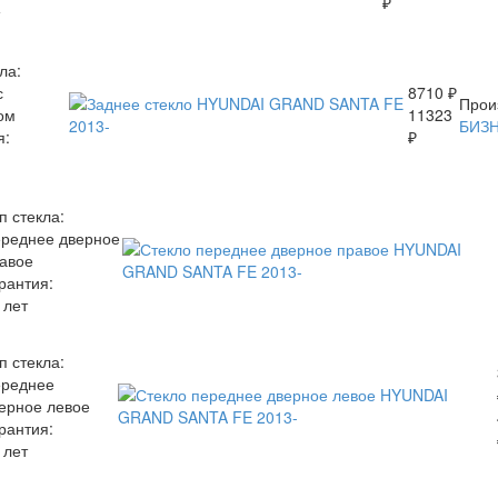
₽
ла:
с
8710 ₽
Прои
ом
11323
БИЗ
я:
₽
п стекла:
реднее дверное
авое
рантия:
 лет
п стекла:
реднее
ерное левое
рантия:
 лет