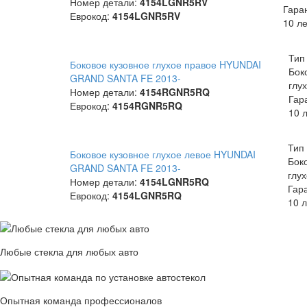
Номер детали:
4154LGNR5RV
Гара
Еврокод:
4154LGNR5RV
10 ле
Тип
Боковое кузовное глухое правое HYUNDAI
Бок
GRAND SANTA FE 2013-
глу
Номер детали:
4154RGNR5RQ
Гар
Еврокод:
4154RGNR5RQ
10 
Тип 
Боковое кузовное глухое левое HYUNDAI
Бок
GRAND SANTA FE 2013-
глу
Номер детали:
4154LGNR5RQ
Гар
Еврокод:
4154LGNR5RQ
10 л
Любые стекла для любых авто
Опытная команда профессионалов