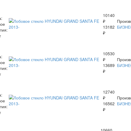
10140
а:
₽
Произв
вое
13182
БИЗНЕ
тия:
₽
т
10530
а:
₽
Произв
вое
13689
БИЗНЕ
тия:
₽
т
12740
а:
₽
Произв
вое
16562
БИЗНЕ
тия:
₽
т
10660