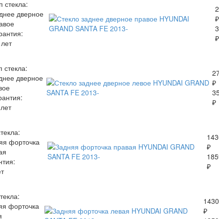
п стекла:
2
днее дверное
₽
авое
3
рантия:
₽
 лет
п стекла:
2
днее дверное
₽
вое
3
рантия:
₽
 лет
стекла:
143
яя форточка
₽
ая
185
нтия:
₽
ет
текла:
1430
яя форточка
₽
я