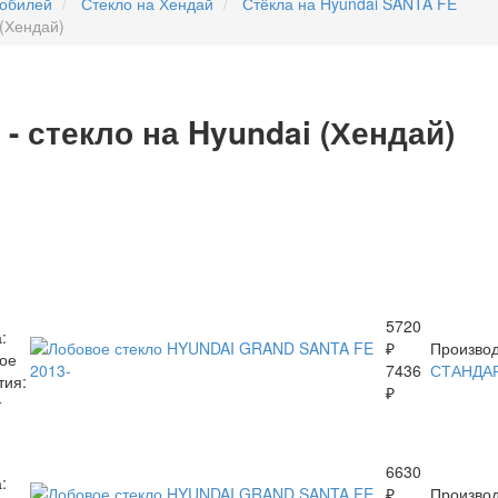
мобилей
Стекло на Хендай
Стёкла на Hyundai SANTA FE
 (Хендай)
- стекло на Hyundai (Хендай)
5720
:
₽
Производ
ое
7436
СТАНДА
тия:
₽
т
6630
:
₽
Производ