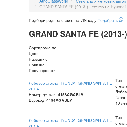
AutoGlassWorld
Стекла для легковых авто
GRAND SANTA FE (2013-) - стекло на Hyundai
Подбери
родное
стекло по VIN-коду
Подобрать
GRAND SANTA FE (2013-) 
Сортировка по:
Цене
Названию
Новизне
Популярности
Тип
Лобовое стекло HYUNDAI GRAND SANTA FE
стекла
2013-
Лобов
Номер детали:
4153AGABLV
Гаран
Еврокод:
4154AGABLV
10 ле
Тип
Лобовое стекло HYUNDAI GRAND SANTA FE
стекла
2013-