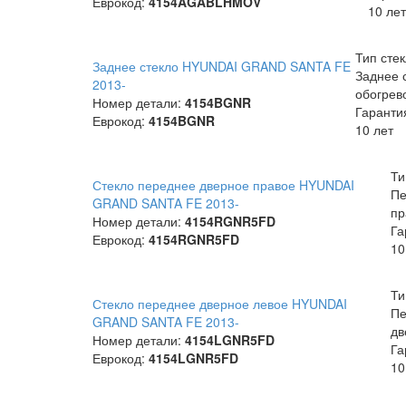
Еврокод:
4154AGABLHMOV
10 лет
Тип стек
Заднее стекло HYUNDAI GRAND SANTA FE
Заднее 
2013-
обогрев
Номер детали:
4154BGNR
Гаранти
Еврокод:
4154BGNR
10 лет
Ти
Стекло переднее дверное правое HYUNDAI
Пе
GRAND SANTA FE 2013-
пр
Номер детали:
4154RGNR5FD
Га
Еврокод:
4154RGNR5FD
10
Ти
Стекло переднее дверное левое HYUNDAI
Пе
GRAND SANTA FE 2013-
дв
Номер детали:
4154LGNR5FD
Га
Еврокод:
4154LGNR5FD
10