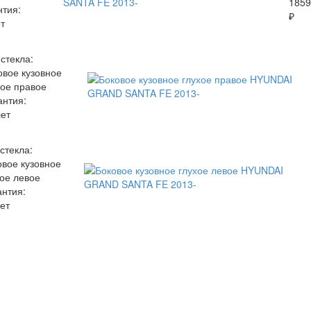
1859
нтия:
₽
т
 стекла:
овое кузовное
хое правое
антия:
лет
стекла:
овое кузовное
хое левое
антия:
ет