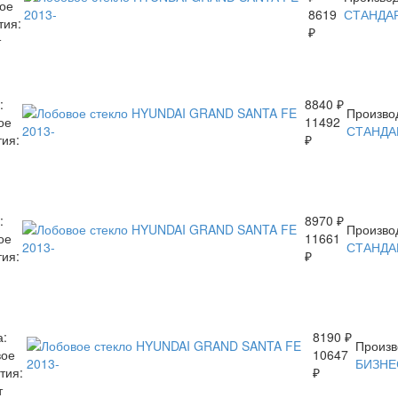
ое
8619
СТАНДА
тия:
₽
т
:
8840 ₽
Произво
ое
11492
СТАНДА
тия:
₽
:
8970 ₽
Произво
ое
11661
СТАНДА
тия:
₽
а:
8190 ₽
Произв
вое
10647
БИЗНЕ
тия:
₽
т