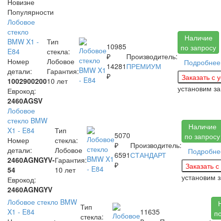
Новизне
Популярности
Лобовое
стекло
Наличие
BMW X1 -
Тип
10985
по запросу
E84
стекла:
₽
Производитель:
Номер
Лобовое
Подробнее
14281
ПРЕМИУМ
детали:
Гарантия:
₽
1002900200
10 лет
установим з
Еврокод:
2460AGSV
Лобовое
стекло BMW
Наличие
X1 - E84
Тип
5070
по запросу
Номер
стекла:
₽
Производитель:
детали:
Лобовое
Подробне
6591
СТАНДАРТ
2460AGNGYV-
Гарантия:
₽
54
10 лет
установим 
Еврокод:
2460AGNGYV
Лобовое стекло BMW
Тип
X1 - E84
11635
п
стекла: