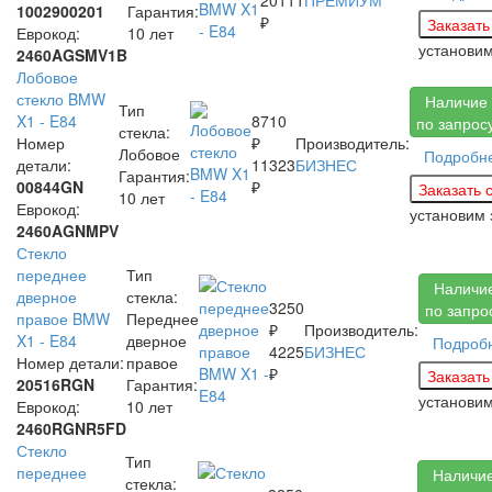
1002900201
Гарантия:
₽
Еврокод:
10 лет
установи
2460AGSMV1B
Лобовое
стекло BMW
Наличие
Тип
X1 - E84
8710
по запрос
стекла:
Номер
₽
Производитель:
Лобовое
Подробн
детали:
11323
БИЗНЕС
Гарантия:
00844GN
₽
10 лет
Еврокод:
установим
2460AGNMPV
Стекло
переднее
Тип
Наличи
дверное
стекла:
3250
по запро
правое BMW
Переднее
₽
Производитель:
X1 - E84
дверное
Подроб
4225
БИЗНЕС
Номер детали:
правое
₽
20516RGN
Гарантия:
установи
Еврокод:
10 лет
2460RGNR5FD
Стекло
Тип
переднее
Наличи
стекла: