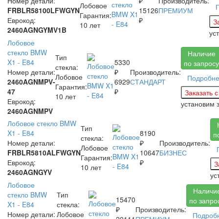
Номер детали:
₽
Производитель:
Лобовое
FRBLR58100LFWGYN
15126
ПРЕМИУМ
Гарантия:
Еврокод:
₽
10 лет
2460AGNGYMV1B
ус
Лобовое
стекло BMW
Наличие
Тип
X1 - E84
5330
по запросу
стекла:
Номер детали:
₽
Производитель:
Лобовое
Подробн
2460AGNMPV-
6929
СТАНДАРТ
Гарантия:
47
₽
10 лет
Еврокод:
установим 
2460AGNMPV
Лобовое стекло BMW
Тип
X1 - E84
8190
п
стекла:
Номер детали:
₽
Производитель:
Лобовое
FRBLR5810ALFWGYN
10647
БИЗНЕС
Гарантия:
Еврокод:
₽
10 лет
2460AGNGYV
ус
Лобовое
Наличи
стекло BMW
Тип
15470
по запро
X1 - E84
стекла:
₽
Производитель:
Номер детали:
Лобовое
Подроб
20111
ПРЕМИУМ