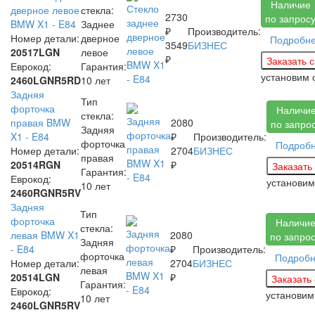
Наличие
дверное левое
стекла:
2730
по запрос
BMW X1 - E84
Заднее
₽
Производитель:
Номер детали:
дверное
Подробн
3549
БИЗНЕС
20517LGN
левое
₽
Еврокод:
Гарантия:
установим
2460LGNR5RD
10 лет
Задняя
Тип
форточка
Наличи
стекла:
правая BMW
2080
по запро
Задняя
X1 - E84
₽
Производитель:
форточка
Подроб
Номер детали:
2704
БИЗНЕС
правая
20514RGN
₽
Гарантия:
Еврокод:
установи
10 лет
2460RGNR5RV
Задняя
Тип
форточка
Наличи
стекла:
левая BMW X1
2080
по запро
Задняя
- E84
₽
Производитель:
форточка
Подроб
Номер детали:
2704
БИЗНЕС
левая
20514LGN
₽
Гарантия:
Еврокод:
установи
10 лет
2460LGNR5RV