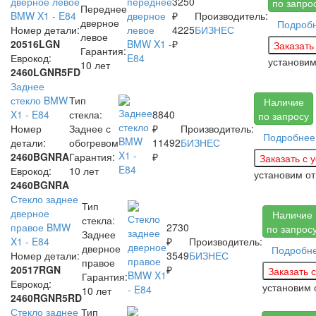
дверное левое
3250
по запро
Переднее
BMW X1 - E84
₽
Производитель:
дверное
Подроб
Номер детали:
4225
БИЗНЕС
левое
20516LGN
₽
Гарантия:
Еврокод:
установи
10 лет
2460LGNR5FD
Заднее
стекло BMW
Тип
Наличие
X1 - E84
стекла:
8840
по запросу
Номер
Заднее с
₽
Производитель:
Подробнее
детали:
обогревом
11492
БИЗНЕС
2460BGNRA
Гарантия:
₽
Еврокод:
10 лет
установим
от
2460BGNRA
Стекло заднее
Тип
дверное
Наличие
стекла:
правое BMW
2730
по запрос
Заднее
X1 - E84
₽
Производитель:
дверное
Подробн
Номер детали:
3549
БИЗНЕС
правое
20517RGN
₽
Гарантия:
Еврокод:
установим
10 лет
2460RGNR5RD
Стекло заднее
Тип