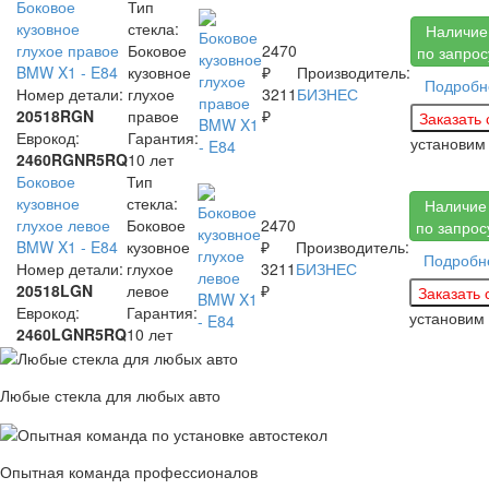
Боковое
Тип
кузовное
стекла:
Наличие
глухое правое
Боковое
2470
по запрос
BMW X1 - E84
кузовное
₽
Производитель:
Подробн
Номер детали:
глухое
3211
БИЗНЕС
20518RGN
правое
₽
Еврокод:
Гарантия:
установи
2460RGNR5RQ
10 лет
Боковое
Тип
кузовное
стекла:
Наличие
глухое левое
Боковое
2470
по запрос
BMW X1 - E84
кузовное
₽
Производитель:
Подробн
Номер детали:
глухое
3211
БИЗНЕС
20518LGN
левое
₽
Еврокод:
Гарантия:
установим
2460LGNR5RQ
10 лет
Любые стекла для любых авто
Опытная команда профессионалов