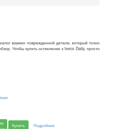
аналог взамен поврежденной детали, который точно
зор. Чтобы купить остекление к Iveco Daily, просто
бнее
ие
Купить
Подробнее
осу