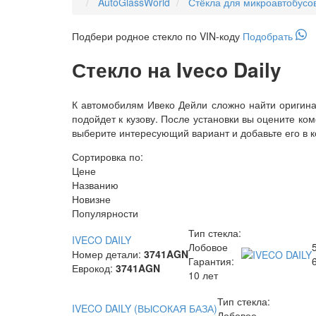
AutoGlassWorld
Стёкла для микроавтобусо
Подбери
родное
стекло по VIN-коду
Подобрать
Стекло на Iveco Daily
К автомобилям Ивеко Дейли сложно найти оригинал
подойдет к кузову. После установки вы оцените ком
выберите интересующий вариант и добавьте его в к
Сортировка по:
Цене
Названию
Новизне
Популярности
Тип стекла:
IVECO DAILY
Лобовое
Номер детали:
3741AGN
Гарантия:
Еврокод:
3741AGN
10 лет
Тип стекла:
IVECO DAILY (ВЫСОКАЯ БАЗА)
Лобовое