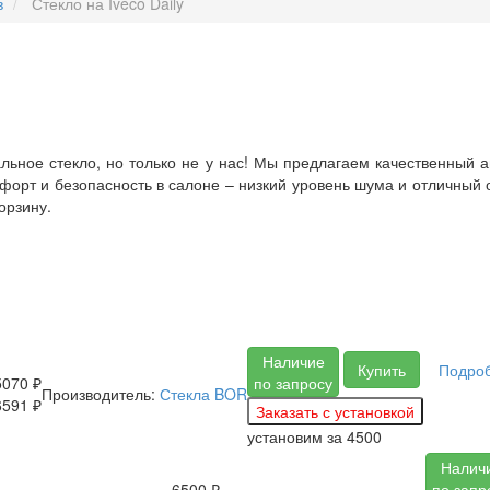
в
Стекло на Iveco Daily
ьное стекло, но только не у нас! Мы предлагаем качественный 
форт и безопасность в салоне – низкий уровень шума и отличный об
орзину.
Наличие
Купить
Подро
5070 ₽
по запросу
Производитель:
Стекла BOR
6591 ₽
установим за
4500
Налич
6500 ₽
по запр