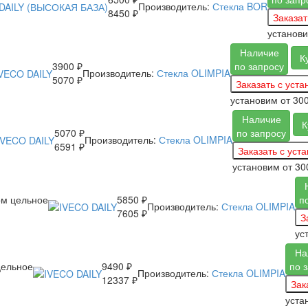
Производитель:
Стекла BOR
8450 ₽
установ
Наличие
К
3900 ₽
по запросу
Производитель:
Стекла OLIMPIA
5070 ₽
установим
от 30
Наличие
К
5070 ₽
по запросу
Производитель:
Стекла OLIMPIA
6591 ₽
установим
от 30
ом цельное
5850 ₽
п
Производитель:
Стекла OLIMPIA
7605 ₽
ус
На
цельное
9490 ₽
по 
Производитель:
Стекла OLIMPIA
12337 ₽
уста