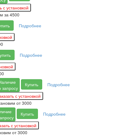
им за
4500
упить
Подробнее
00
упить
Подробнее
00
Наличие
Купить
Подробнее
о запросу
тановим
от 3000
личие
Купить
Подробнее
запросу
новим
от 3000