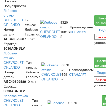
Новизне
Популярности
Лобовое
стекло
Нали
CHEVROLET
Тип
8320
по за
ORLANDO
стекла:
₽
Производитель:
Номер
Лобовое
Подр
10816
ПРЕМИУМ
детали:
Гарантия:
₽
AGC4032958
10 лет
устано
Еврокод:
3030AGNBLV
Лобовое
стекло
Нали
CHEVROLET
Тип
5070
по зап
ORLANDO
стекла:
₽
Производитель:
Номер
Лобовое
Подр
6591
СТАНДАРТ
детали:
Гарантия:
₽
AGC40329589
10 лет
устано
Еврокод:
3030AGNBLV
Лобовое стекло
CHEVROLET
Тип
10270
п
ORLANDO
стекла: