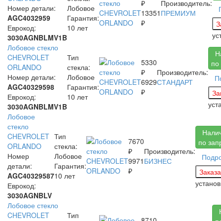
₽
Производитель:
Номер детали:
Лобовое
13351
ПРЕМИУМ
AGC4032959
Гарантия:
₽
Еврокод:
10 лет
ус
3030AGNBLMV1B
Лобовое стекло
Н
CHEVROLET
Тип
5330
по
ORLANDO
стекла:
₽
Производитель:
Номер детали:
Лобовое
П
6929
СТАНДАРТ
AGC40329598
Гарантия:
₽
Еврокод:
10 лет
уст
3030AGNBLMV1B
Лобовое
стекло
Нали
CHEVROLET
Тип
7670
по зап
ORLANDO
стекла:
₽
Производитель:
Номер
Лобовое
Подр
9971
БИЗНЕС
детали:
Гарантия:
₽
AGC40329587
10 лет
устано
Еврокод:
3030AGNBLV
Лобовое стекло
CHEVROLET
Тип
8710
п