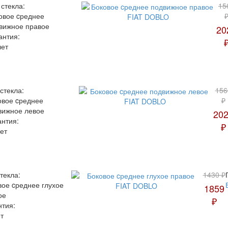
 стекла:
15
овое cреднее
вижное правое
20
антия:
лет
стекла:
156
овое cреднее
₽
вижное левое
20
антия:
₽
ет
текла:
1430 ₽
вое cреднее глухое
1859
ое
₽
нтия:
т