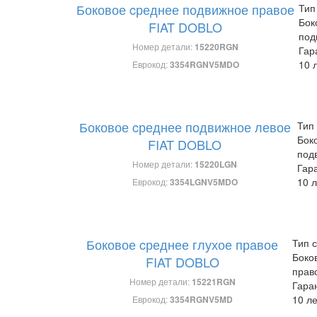
Боковое cреднее подвижное правое
Тип
Бок
FIAT DOBLO
под
Номер детали:
15220RGN
Гар
10 
Еврокод:
3354RGNV5MDO
Боковое cреднее подвижное левое
Тип 
Бок
FIAT DOBLO
под
Номер детали:
15220LGN
Гар
10 л
Еврокод:
3354LGNV5MDO
Боковое cреднее глухое правое
Тип с
Боко
FIAT DOBLO
прав
Номер детали:
15221RGN
Гара
10 ле
Еврокод:
3354RGNV5MD