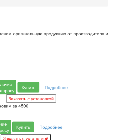
вляем оригинальную продукцию от производителя и
личие
Купить
Подробнее
запросу
новим за
4500
чие
Купить
Подробнее
просу