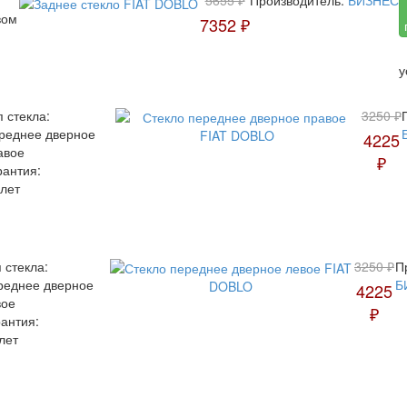
вом
7352 ₽
у
п стекла:
3250 ₽
реднее дверное
4225
авое
₽
рантия:
 лет
 стекла:
3250 ₽
П
реднее дверное
Б
4225
вое
₽
антия:
лет