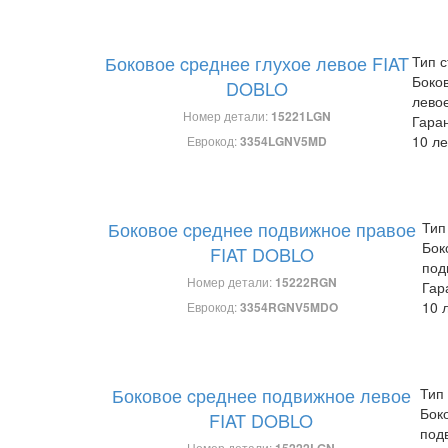
Боковое cреднее глухое левое FIAT
Тип с
Боко
DOBLO
лево
Номер детали:
15221LGN
Гара
10 ле
Еврокод:
3354LGNV5MD
Боковое cреднее подвижное правое
Тип
Бок
FIAT DOBLO
под
Номер детали:
15222RGN
Гар
10 
Еврокод:
3354RGNV5MDO
Боковое cреднее подвижное левое
Тип 
Бок
FIAT DOBLO
под
Номер детали:
15222LGN