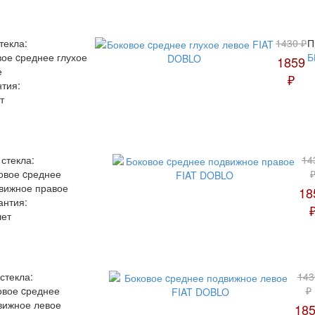
текла:
1430 ₽
П
вое cреднее глухое
Б
1859
е
₽
нтия:
т
 стекла:
14
овое cреднее
вижное правое
18
антия:
лет
стекла:
143
овое cреднее
₽
вижное левое
18