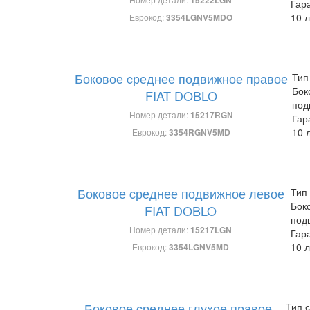
Гар
10 л
Еврокод:
3354LGNV5MDO
Боковое cреднее подвижное правое
Тип
Бок
FIAT DOBLO
под
Номер детали:
15217RGN
Гар
10 
Еврокод:
3354RGNV5MD
Боковое cреднее подвижное левое
Тип 
Бок
FIAT DOBLO
под
Номер детали:
15217LGN
Гар
10 л
Еврокод:
3354LGNV5MD
Боковое cреднее глухое правое
Тип с