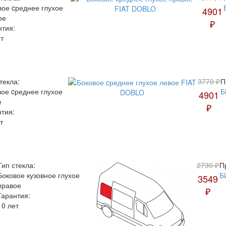
вое cреднее глухое
4901
ое
₽
нтия:
т
текла:
3770 ₽
П
вое cреднее глухое
Б
4901
е
₽
нтия:
т
Тип стекла:
2730 ₽
П
Боковое кузовное глухое
Б
3549
правое
₽
Гарантия:
10 лет