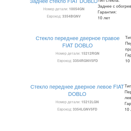
Заднее стекло FIAT DOBLO
Заднее с обогре
Номер детали:
10054GN
Гарантия:
Еврокод:
3354BGNV
10 лет
Стекло переднее дверное правое
Ти
Пе
FIAT DOBLO
пр
Номер детали:
15212RGN
Га
10
Еврокод:
3354RGNV5FD
Стекло переднее дверное левое FIAT
Тип
Пе
DOBLO
ле
Номер детали:
15212LGN
Гар
10 
Еврокод:
3354LGNV5FD