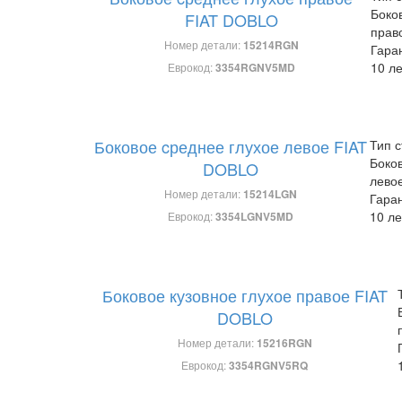
Боко
FIAT DOBLO
прав
Номер детали:
15214RGN
Гара
10 ле
Еврокод:
3354RGNV5MD
Боковое cреднее глухое левое FIAT
Тип с
Боко
DOBLO
лево
Номер детали:
15214LGN
Гара
10 ле
Еврокод:
3354LGNV5MD
Боковое кузовное глухое правое FIAT
DOBLO
Номер детали:
15216RGN
Еврокод:
3354RGNV5RQ