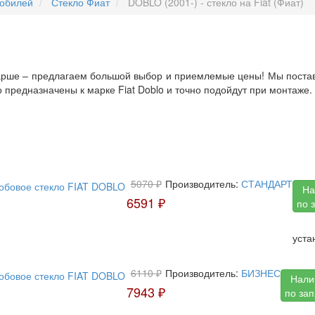
мобилей
Стекло Фиат
DOBLO (2001-) - стекло на Fiat (Фиат)
старше – предлагаем большой выбор и приемлемые цены! Мы поста
 предназначены к марке Fiat Doblo и точно подойдут при монтаже.
5070 ₽
Производитель:
СТАНДАРТ
На
6591 ₽
по 
уста
6110 ₽
Производитель:
БИЗНЕС
Нали
7943 ₽
по за