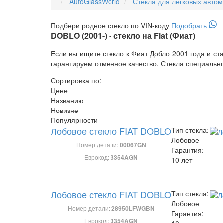
AutoGlassWorld
Стекла для легковых авто
Подбери
родное
стекло по VIN-коду
Подобрать
DOBLO (2001-) - стекло на Fiat (Фиат)
Если вы ищите стекло к Фиат Добло 2001 года и 
гарантируем отменное качество. Стекла специально
Сортировка по:
Цене
Названию
Новизне
Популярности
Лобовое стекло FIAT DOBLO
Тип стекла:
Лобовое
Номер детали:
00067GN
Гарантия:
Еврокод:
3354AGN
10 лет
Лобовое стекло FIAT DOBLO
Тип стекла:
Лобовое
Номер детали:
28950LFWGBN
Гарантия:
Еврокод:
3354AGN
10 лет