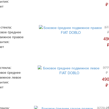
антия:
₽
ет
 стекла:
37
овое cреднее
вижное правое
49
антия:
лет
стекла:
377
овое cреднее
₽
вижное левое
49
антия:
₽
ет
текла:
3770 ₽