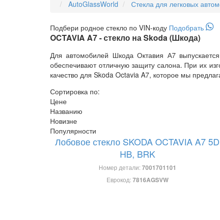
AutoGlassWorld
Стекла для легковых авто
Подбери
родное
стекло по VIN-коду
Подобрать
OCTAVIA A7 - стекло на Skoda (Шкода)
Для автомобилей Шкода Октавия А7 выпускается
обеспечивают отличную защиту салона. При их из
качество для Skoda Octavia A7, которое мы предла
Сортировка по:
Цене
Названию
Новизне
Популярности
Лобовое стекло SKODA OCTAVIA A7 5D
HB, BRK
Номер детали:
7001701101
Еврокод:
7816AGSVW