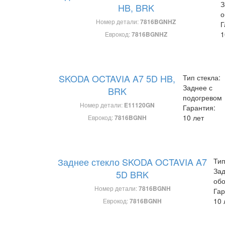
З
HB, BRK
о
Номер детали:
7816BGNHZ
Г
1
Еврокод:
7816BGNHZ
SKODA OCTAVIA A7 5D HB,
Тип стекла:
Заднее с
BRK
подогревом
Номер детали:
E11120GN
Гарантия:
10 лет
Еврокод:
7816BGNH
Заднее стекло SKODA OCTAVIA A7
Тип
Зад
5D BRK
об
Номер детали:
7816BGNH
Гар
10 
Еврокод:
7816BGNH