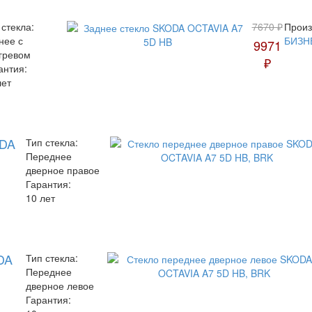
 стекла:
7670 ₽
Произ
нее с
БИЗН
9971
гревом
₽
антия:
лет
ODA
Тип стекла:
Переднее
дверное правое
Гарантия:
10 лет
DA
Тип стекла:
Переднее
дверное левое
Гарантия: