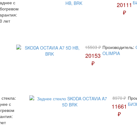
аднее с
Б
20111
богревом
₽
арантия:
0 лет
15503 ₽
Производитель:
OLIMPIA
20153
₽
 стекла:
8970 ₽
Прои
нее с
БИЗ
11661
огревом
₽
антия:
лет