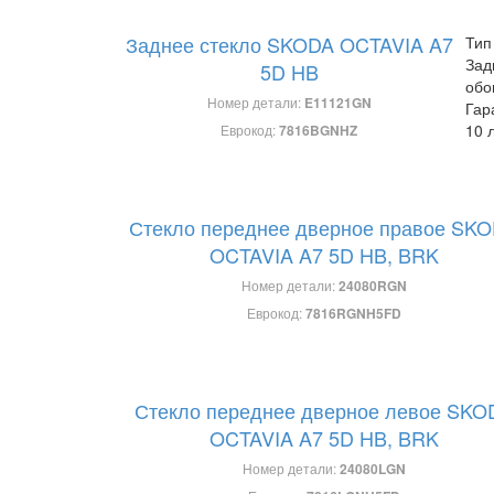
Заднее стекло SKODA OCTAVIA A7
Тип
Зад
5D HB
обо
Номер детали:
E11121GN
Гар
10 
Еврокод:
7816BGNHZ
Стекло переднее дверное правое SK
OCTAVIA A7 5D HB, BRK
Номер детали:
24080RGN
Еврокод:
7816RGNH5FD
Стекло переднее дверное левое SKO
OCTAVIA A7 5D HB, BRK
Номер детали:
24080LGN