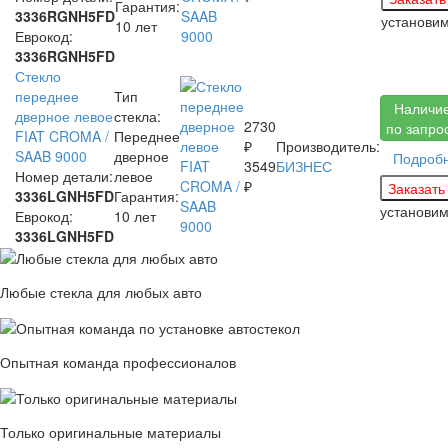
Гарантия:
3336RGNH5FD
установи
10 лет
Еврокод:
3336RGNH5FD
Стекло
переднее
Тип
Наличи
дверное левое
стекла:
2730
по запро
FIAT CROMA /
Переднее
₽
Производитель:
SAAB 9000
дверное
Подроб
3549
БИЗНЕС
Номер детали:
левое
₽
3336LGNH5FD
Гарантия:
установи
Еврокод:
10 лет
3336LGNH5FD
Любые стекла для любых авто
Опытная команда профессионалов
Только оригинальные материалы