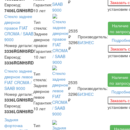
₽
Еврокод:
Гарантия:
установим
7406LGNH5RD
10 лет
Стекло заднее
дверное
Тип
Наличие
правое FIAT
стекла:
2535
по запрос
CROMA / SAAB
Заднее
₽
Производитель:
9000
дверное
Подробн
3296
БИЗНЕС
Номер детали:
правое
₽
3336RGNH5RD
Гарантия:
установим
Еврокод:
10 лет
3336RGNH5RD
Стекло заднее
Тип
дверное левое
Наличие
стекла:
FIAT CROMA /
2535
по запрос
Заднее
SAAB 9000
₽
Производитель:
дверное
Подробн
Номер детали:
3296
БИЗНЕС
левое
3336LGNH5RD
₽
Гарантия:
Еврокод:
установим
10 лет
3336LGNH5RD
Задняя
форточка
Тип
Наличи