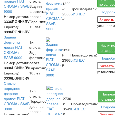
правая FIAT
стекла:
1820
по запро
CROMA / SAAB
Задняя
₽
Производитель:
9000
форточка
Подроб
2366
БИЗНЕС
Номер детали:
правая
₽
3336RGNH5RV
Гарантия:
установи
Еврокод:
10 лет
3336RGNH5RV
Задняя
форточка
Тип
Наличи
левая FIAT
стекла:
1820
по запро
CROMA /
Задняя
₽
Производитель:
SAAB 9000
форточка
Подроб
2366
БИЗНЕС
Номер детали:
левая
₽
3336LGNH5RV
Гарантия:
установи
Еврокод:
10 лет
3336LGNH5RV
Стекло
переднее
Тип
дверное
Наличи
стекла:
правое FIAT
2730
по запро
Переднее
CROMA / SAAB
₽
Производитель:
дверное
Подроб
9000
3549
БИЗНЕС
правое
Номер детали:
₽