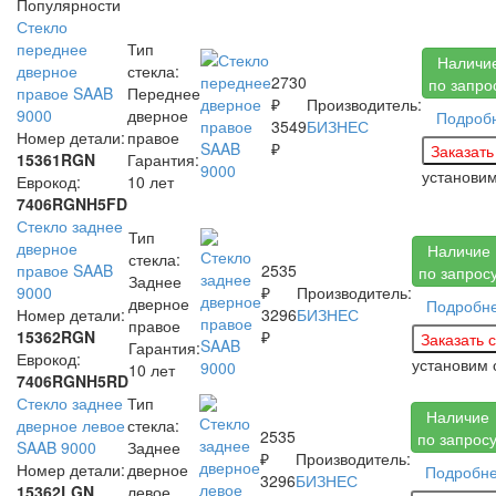
Популярности
Стекло
переднее
Тип
Наличи
дверное
стекла:
2730
по запро
правое SAAB
Переднее
₽
Производитель:
9000
дверное
Подроб
3549
БИЗНЕС
Номер детали:
правое
₽
15361RGN
Гарантия:
установи
Еврокод:
10 лет
7406RGNH5FD
Стекло заднее
Тип
дверное
Наличие
стекла:
правое SAAB
2535
по запрос
Заднее
9000
₽
Производитель:
дверное
Подробн
Номер детали:
3296
БИЗНЕС
правое
15362RGN
₽
Гарантия:
Еврокод:
установим
10 лет
7406RGNH5RD
Стекло заднее
Тип
Наличие
дверное левое
стекла:
2535
по запрос
SAAB 9000
Заднее
₽
Производитель:
Номер детали:
дверное
Подробн
3296
БИЗНЕС
15362LGN
левое