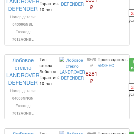
LANDROVER
Гарантия:
₽
DEFENDER
10 лет
Номер детали:
ус
04006GNBL
Еврокод:
7012AGNBL
Лобовое
Тип
6370
Производитель:
стекла:
₽
БИЗНЕС
стекло
п
Лобовое
8281
LANDROVER
Гарантия:
₽
DEFENDER
10 лет
Номер детали:
ус
04006GNGN
Еврокод:
7012AGNBL
Лобовое
Тип
7670
Производитель: