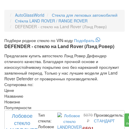
AutoGlassWorld
Стекла для легковых автомобилей
Стёкла LAND ROVER / RANGE ROVER
DEFENDER - стекло на Land Rover (Лэнд Ровер)
Подбери
родное
стекло по VIN-коду
Подобрать
DEFENDER - стекло на Land Rover (Лэнд Ровер)
Предлагаем купить автостекло Лэнд Ровер Дефендер
отличного качества. Благодаря прочной основе и
износоустойчивому покрытию оно без нареканий прослужит
заявленный период. Только у нас лучшие модели для Land
Rover Defender от проверенных производителей.
Сортировка по:
Цене
Названию
Новизне
Популярности
Лобовое
Тип
5070
Производитель:
стекла:
₽
СТАНДАРТ
стекло
п
Лобовое
6591