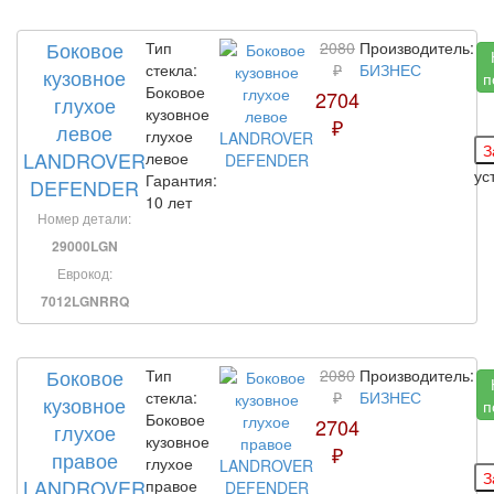
Боковое
Тип
2080
Производитель:
стекла:
₽
БИЗНЕС
кузовное
п
Боковое
2704
глухое
кузовное
₽
левое
глухое
LANDROVER
левое
ус
Гарантия:
DEFENDER
10 лет
Номер детали:
29000LGN
Еврокод:
7012LGNRRQ
Боковое
Тип
2080
Производитель:
стекла:
₽
БИЗНЕС
кузовное
п
Боковое
2704
глухое
кузовное
₽
правое
глухое
LANDROVER
правое