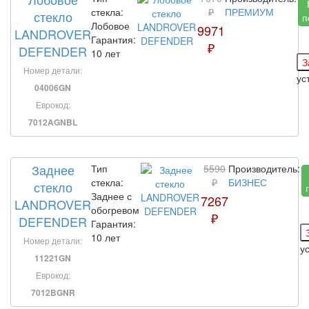
стекла:
₽
ПРЕМИУМ
стекло
п
Лобовое
9971
LANDROVER
Гарантия:
₽
DEFENDER
10 лет
Номер детали:
ус
04006GN
Еврокод:
7012AGNBL
Заднее
Тип
5590
Производитель:
стекла:
₽
БИЗНЕС
стекло
Заднее с
7267
LANDROVER
обогревом
₽
DEFENDER
Гарантия:
10 лет
Номер детали:
у
11221GN
Еврокод:
7012BGNR