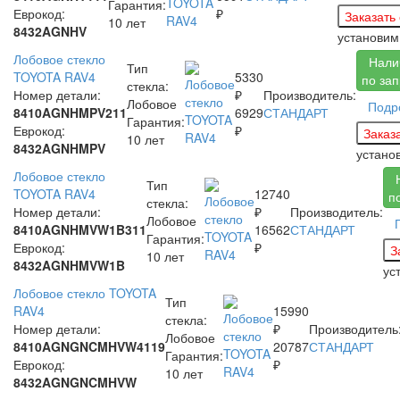
Гарантия:
Еврокод:
₽
10 лет
8432AGNHV
установим
Лобовое стекло
Нали
Тип
TOYOTA RAV4
5330
по за
стекла:
Номер детали:
₽
Производитель:
Лобовое
Подр
8410AGNHMPV211
6929
СТАНДАРТ
Гарантия:
Еврокод:
₽
10 лет
8432AGNHMPV
устано
Лобовое стекло
Тип
TOYOTA RAV4
12740
п
стекла:
Номер детали:
₽
Производитель:
Лобовое
8410AGNHMVW1B311
16562
СТАНДАРТ
Гарантия:
Еврокод:
₽
10 лет
8432AGNHMVW1B
ус
Лобовое стекло TOYOTA
Тип
RAV4
15990
стекла:
Номер детали:
₽
Производитель
Лобовое
8410AGNGNCMHVW4119
20787
СТАНДАРТ
Гарантия:
Еврокод:
₽
10 лет
8432AGNGNCMHVW