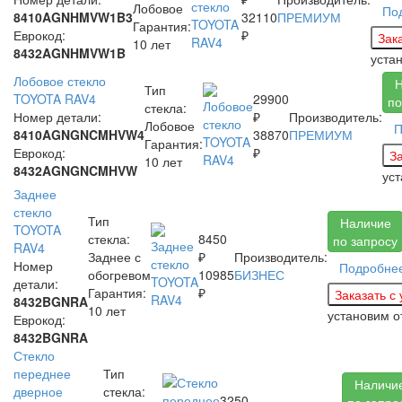
Лобовое
По
8410AGNHMVW1B3
32110
ПРЕМИУМ
Гарантия:
Еврокод:
₽
10 лет
8432AGNHMVW1B
уста
Лобовое стекло
Н
Тип
TOYOTA RAV4
29900
по
стекла:
Номер детали:
₽
Производитель:
Лобовое
П
8410AGNGNCMHVW4
38870
ПРЕМИУМ
Гарантия:
Еврокод:
₽
10 лет
8432AGNGNCMHVW
ус
Заднее
стекло
Тип
Наличие
TOYOTA
стекла:
8450
по запросу
RAV4
Заднее с
₽
Производитель:
Номер
Подробне
обогревом
10985
БИЗНЕС
детали:
Гарантия:
₽
8432BGNRA
10 лет
установим
о
Еврокод:
8432BGNRA
Стекло
переднее
Тип
Наличи
дверное
стекла:
3250
по запро