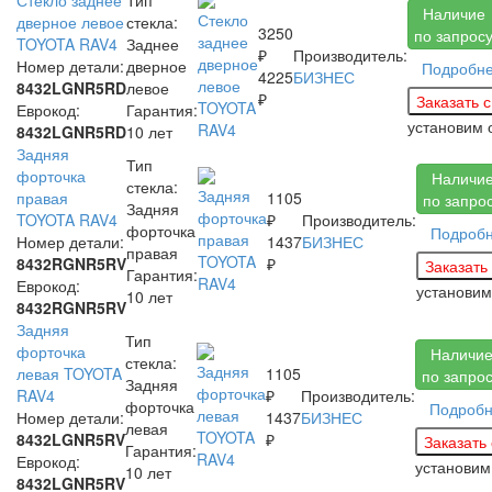
Наличие
дверное левое
стекла:
3250
по запрос
TOYOTA RAV4
Заднее
₽
Производитель:
Номер детали:
дверное
Подробн
4225
БИЗНЕС
8432LGNR5RD
левое
₽
Еврокод:
Гарантия:
установим
8432LGNR5RD
10 лет
Задняя
Тип
форточка
Наличи
стекла:
правая
1105
по запро
Задняя
TOYOTA RAV4
₽
Производитель:
форточка
Подроб
Номер детали:
1437
БИЗНЕС
правая
8432RGNR5RV
₽
Гарантия:
Еврокод:
установи
10 лет
8432RGNR5RV
Задняя
Тип
форточка
Наличи
стекла:
левая TOYOTA
1105
по запро
Задняя
RAV4
₽
Производитель:
форточка
Подроб
Номер детали:
1437
БИЗНЕС
левая
8432LGNR5RV
₽
Гарантия:
Еврокод:
установи
10 лет
8432LGNR5RV