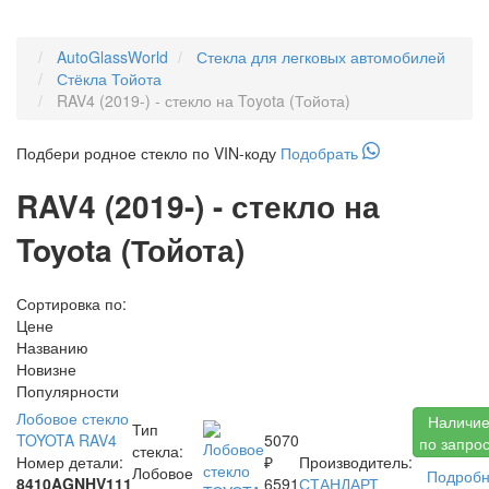
AutoGlassWorld
Стекла для легковых автомобилей
Стёкла Тойота
RAV4 (2019-) - стекло на Toyota (Тойота)
Подбери
родное
стекло по VIN-коду
Подобрать
RAV4 (2019-) - стекло на
Toyota (Тойота)
Сортировка по:
Цене
Названию
Новизне
Популярности
Лобовое стекло
Наличи
Тип
TOYOTA RAV4
5070
по запро
стекла:
Номер детали:
₽
Производитель:
Лобовое
Подроб
8410AGNHV111
6591
СТАНДАРТ