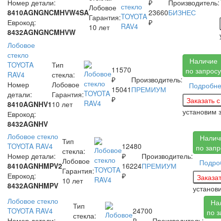
Номер детали:
₽
Производитель:
Лобовое
8410AGNGNCMHVW4SA
23660
БИЗНЕС
Гарантия:
Еврокод:
₽
10 лет
8432AGNGNCMHVW
Лобовое
стекло
Наличие
TOYOTA
Тип
11570
по запросу
RAV4
стекла:
₽
Производитель:
Номер
Лобовое
Подробн
15041
ПРЕМИУМ
детали:
Гарантия:
₽
8410AGNHV1
10 лет
установим 
Еврокод:
8432AGNHV
Лобовое стекло
Налич
Тип
TOYOTA RAV4
12480
по запр
стекла:
Номер детали:
₽
Производитель:
Лобовое
Подро
8410AGNHMPV2
16224
ПРЕМИУМ
Гарантия:
Еврокод:
₽
10 лет
8432AGNHMPV
установ
Лобовое стекло
На
Тип
TOYOTA RAV4
24700
по з
стекла:
Номер детали:
₽
Производитель: