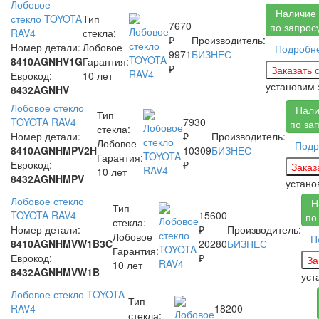
Лобовое
Наличие
стекло TOYOTA
Тип
7670
по запрос
RAV4
стекла:
₽
Производитель:
Номер детали:
Лобовое
Подробн
9971
БИЗНЕС
8410AGNHV1G
Гарантия:
₽
Еврокод:
10 лет
установим
8432AGNHV
Лобовое стекло
Нали
Тип
TOYOTA RAV4
7930
по за
стекла:
Номер детали:
₽
Производитель:
Лобовое
Подр
8410AGNHMPV2H
10309
БИЗНЕС
Гарантия:
Еврокод:
₽
10 лет
8432AGNHMPV
устано
Лобовое стекло
Н
Тип
TOYOTA RAV4
15600
по
стекла:
Номер детали:
₽
Производитель:
Лобовое
П
8410AGNHMVW1B3C
20280
БИЗНЕС
Гарантия:
Еврокод:
₽
10 лет
8432AGNHMVW1B
уст
Лобовое стекло TOYOTA
Тип
RAV4
18200
стекла: