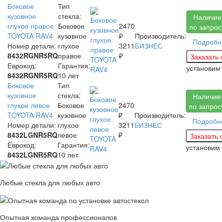
Боковое
Тип
кузовное
стекла:
Наличие
глухое правое
Боковое
2470
по запрос
TOYOTA RAV4
кузовное
₽
Производитель:
Подробн
Номер детали:
глухое
3211
БИЗНЕС
8432RGNR5RQ
правое
₽
Еврокод:
Гарантия:
установи
8432RGNR5RQ
10 лет
Боковое
Тип
кузовное
стекла:
Наличие
глухое левое
Боковое
2470
по запрос
TOYOTA RAV4
кузовное
₽
Производитель:
Подробн
Номер детали:
глухое
3211
БИЗНЕС
8432LGNR5RQ
левое
₽
Еврокод:
Гарантия:
установим
8432LGNR5RQ
10 лет
Любые стекла для любых авто
Опытная команда профессионалов