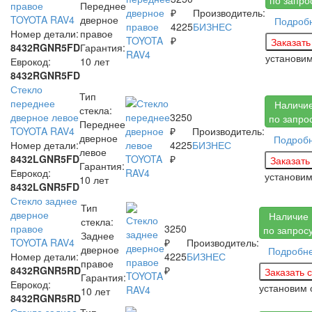
правое
Переднее
₽
Производитель:
TOYOTA RAV4
дверное
Подроб
4225
БИЗНЕС
Номер детали:
правое
₽
8432RGNR5FD
Гарантия:
установи
Еврокод:
10 лет
8432RGNR5FD
Стекло
Тип
переднее
Наличи
стекла:
дверное левое
3250
по запро
Переднее
TOYOTA RAV4
₽
Производитель:
дверное
Подроб
Номер детали:
4225
БИЗНЕС
левое
8432LGNR5FD
₽
Гарантия:
Еврокод:
установи
10 лет
8432LGNR5FD
Стекло заднее
Тип
дверное
Наличие
стекла:
правое
3250
по запрос
Заднее
TOYOTA RAV4
₽
Производитель:
дверное
Подробн
Номер детали:
4225
БИЗНЕС
правое
8432RGNR5RD
₽
Гарантия:
Еврокод:
установим
10 лет
8432RGNR5RD
Стекло заднее
Тип