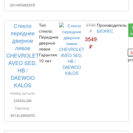
3014RGNS5FD
Стекло
Тип
2730
Производитель:
стекла:
₽
БИЗНЕС
переднее
п
Переднее
3549
дверное
дверное
₽
левое
левое
CHEVROLET
Гарантия:
ус
10 лет
AVEO SED,
HB /
DAEWOO
KALOS
Номер детали:
24555LGN
Еврокод:
3014LGNS5FD