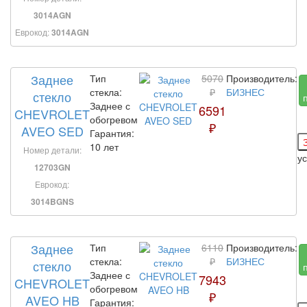
3014AGN
Еврокод:
3014AGN
Заднее
Тип
5070
Производитель:
стекла:
₽
БИЗНЕС
стекло
Заднее с
6591
CHEVROLET
обогревом
₽
AVEO SED
Гарантия:
10 лет
Номер детали:
у
12703GN
Еврокод:
3014BGNS
Заднее
Тип
6110
Производитель:
стекла:
₽
БИЗНЕС
стекло
Заднее с
7943
CHEVROLET
обогревом
₽
AVEO HB
Гарантия: