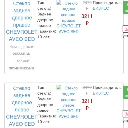
Стекло
Тип
2470
Производитель:
стекла:
₽
БИЗНЕС
заднее
п
Заднее
3211
дверное
дверное
₽
правое
правое
CHEVROLET
Гарантия:
ус
10 лет
AVEO SED
Номер детали:
24556RGN
Еврокод:
3014RGNS5RD
Стекло
Тип
2470
Производитель:
стекла:
₽
БИЗНЕС
заднее
п
Заднее
3211
дверное
дверное
₽
левое
левое
CHEVROLET
Гарантия:
ус
10 лет
AVEO SED