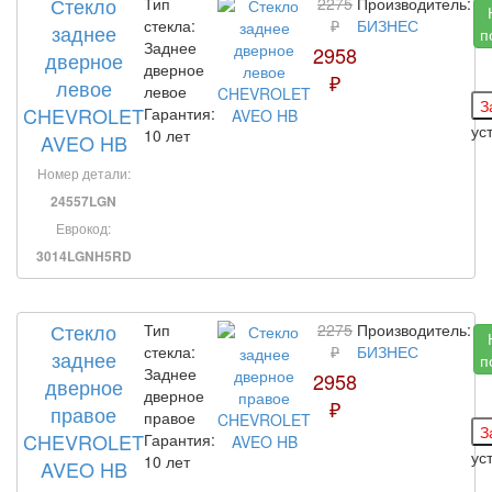
Стекло
Тип
2275
Производитель:
стекла:
₽
БИЗНЕС
заднее
п
Заднее
2958
дверное
дверное
₽
левое
левое
CHEVROLET
Гарантия:
ус
10 лет
AVEO HB
Номер детали:
24557LGN
Еврокод:
3014LGNH5RD
Стекло
Тип
2275
Производитель:
стекла:
₽
БИЗНЕС
заднее
п
Заднее
2958
дверное
дверное
₽
правое
правое
CHEVROLET
Гарантия:
ус
10 лет
AVEO HB