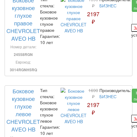
Боковое
стекла:
₽
БИЗНЕС
кузовное
п
Боковое
2197
глухое
кузовное
₽
правое
глухое
CHEVROLET
правое
ус
Гарантия:
AVEO HB
10 лет
Номер детали:
24558RGN
Еврокод:
3014RGNH5RQ
Боковое
Тип
1690
Производитель:
стекла:
₽
БИЗНЕС
кузовное
п
Боковое
2197
глухое
кузовное
₽
левое
глухое
CHEVROLET
левое
ус
Гарантия:
AVEO HB
10 лет