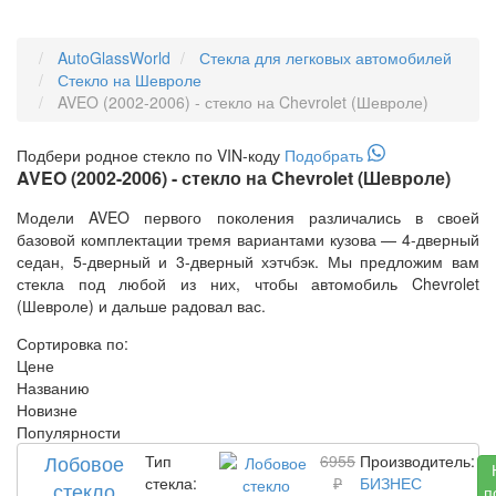
AutoGlassWorld
Стекла для легковых автомобилей
Стекло на Шевроле
AVEO (2002-2006) - стекло на Chevrolet (Шевроле)
Подбери
родное
стекло по VIN-коду
Подобрать
AVEO (2002-2006) - стекло на Chevrolet (Шевроле)
Модели AVEO первого поколения различались в своей
базовой комплектации тремя вариантами кузова — 4-дверный
седан, 5-дверный и 3-дверный хэтчбэк. Мы предложим вам
стекла под любой из них, чтобы автомобиль Chevrolet
(Шевроле) и дальше радовал вас.
Сортировка по:
Цене
Названию
Новизне
Популярности
Лобовое
Тип
6955
Производитель:
стекла:
₽
БИЗНЕС
стекло
п