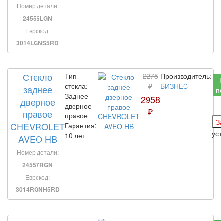
Номер детали:
24556LGN
Еврокод:
3014LGNS5RD
Стекло
Тип
2275
Производитель:
стекла:
₽
БИЗНЕС
заднее
п
Заднее
2958
дверное
дверное
₽
правое
правое
CHEVROLET
Гарантия:
ус
10 лет
AVEO HB
Номер детали:
24557RGN
Еврокод:
3014RGNH5RD