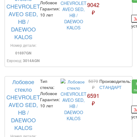
Лобовое
9042
CHEVROLET
Гарантия:
₽
AVEO SED,
10 лет
HB /
ус
DAEWOO
KALOS
Номер детали:
01697GN
Еврокод:
3014AGN
Лобовое
Тип
5070
Производитель:
стекла:
₽
СТАНДАРТ
стекло
п
Лобовое
6591
CHEVROLET
Гарантия:
₽
AVEO SED,
10 лет
HB /
ус
DAEWOO
KALOS
Номер детали: