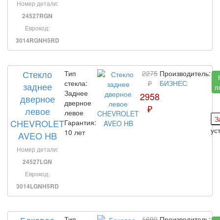
Номер детали:
24527RGN
Еврокод:
3014RGNH5RD
Стекло
Тип
2275
Производитель:
стекла:
₽
БИЗНЕС
заднее
п
Заднее
2958
дверное
дверное
₽
левое
левое
CHEVROLET
Гарантия:
ус
10 лет
AVEO HB
Номер детали:
24527LGN
Еврокод:
3014LGNH5RD
Тип
1690
Производитель: