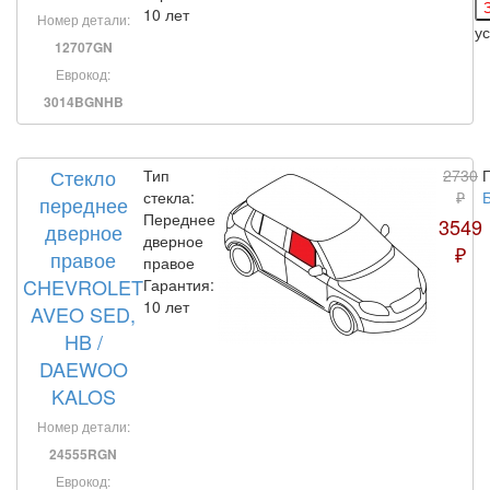
10 лет
Номер детали:
у
12707GN
Еврокод:
3014BGNHB
Стекло
Тип
2730
стекла:
₽
переднее
Переднее
3549
дверное
дверное
₽
правое
правое
CHEVROLET
Гарантия:
10 лет
AVEO SED,
HB /
DAEWOO
KALOS
Номер детали:
24555RGN
Еврокод: