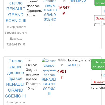
стекла:
₽
ПРЕМИУМ
стекло
по за
Лобовое
16647
RENAULT
Гарантия:
₽
GRAND
10 лет
SCENIC III
устано
Номер детали:
610295110076H
Еврокод:
7280AGSV1M
Стекло
Тип
3770
Производитель:
Налич
стекла:
₽
БИЗНЕС
заднее
по запр
Заднее
4901
дверное
дверное
По
₽
правое
правое
RENAULT
Гарантия:
установ
10 лет
GRAND
SCENIC III
Номер детали: