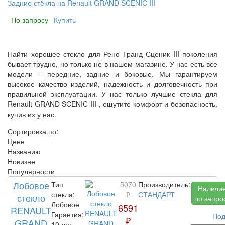
Задние стёкла на Renault GRAND SCENIC III
По запросу
Купить
Найти хорошее стекло для Рено Гранд Сценик III поколения
бывает трудно, но только не в нашем магазине. У нас есть все
модели – передние, задние и боковые. Мы гарантируем
высокое качество изделий, надежность и долговечность при
правильной эксплуатации. У нас только лучшие стекла для
Renault GRAND SCENIC III , ощутите комфорт и безопасность,
купив их у нас.
Сортировка по:
Цене
Названию
Новизне
Популярности
Лобовое
Тип
5070
Производитель:
Наличи
стекла:
₽
СТАНДАРТ
стекло
по запро
Лобовое
6591
RENAULT
Гарантия:
Под
₽
GRAND
10 лет