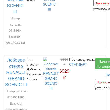
SCENIC
установим
III
Номер
детали:
00118GN
Еврокод:
7280AGSV1M
Лобовое
Тип
5330
Производитель:
Налич
стекла:
₽
СТАНДАРТ
стекло
по запр
Лобовое
6929
RENAULT
Гарантия:
По
₽
GRAND
10 лет
SCENIC III
установи
Номер детали:
6102951100
Еврокод:
7280AGSMV1R