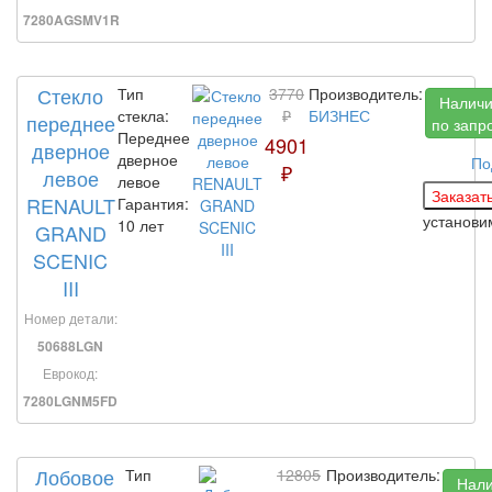
7280AGSMV1R
Стекло
Тип
3770
Производитель:
Налич
стекла:
₽
БИЗНЕС
переднее
по запр
Переднее
4901
дверное
дверное
По
₽
левое
левое
RENAULT
Гарантия:
установ
10 лет
GRAND
SCENIC
III
Номер детали:
50688LGN
Еврокод:
7280LGNM5FD
Лобовое
Тип
12805
Производитель:
Нал