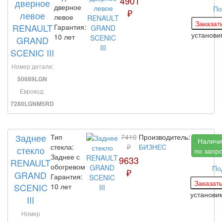
4901
дверное
дверное
По
₽
левое
левое
RENAULT
Гарантия:
установ
10 лет
GRAND
SCENIC III
Номер детали:
50689LGN
Еврокод:
7280LGNM5RD
Заднее
Тип
7410
Производитель:
Наличи
стекла:
₽
БИЗНЕС
стекло
по запр
Заднее с
9633
RENAULT
обогревом
По
₽
GRAND
Гарантия:
SCENIC
10 лет
установ
III
Номер