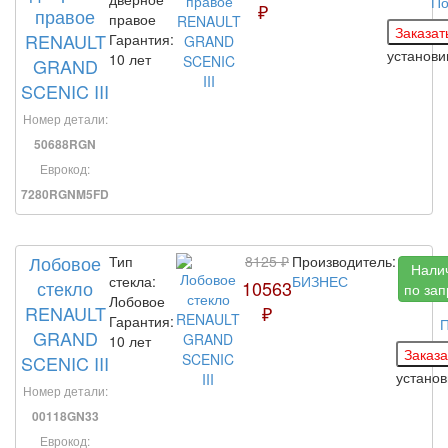
По
₽
правое
правое
RENAULT
Гарантия:
установ
10 лет
GRAND
SCENIC III
Номер детали:
50688RGN
Еврокод:
7280RGNM5FD
Лобовое
Тип
8125 ₽
Производитель:
Нали
стекла:
БИЗНЕС
стекло
10563
по зап
Лобовое
RENAULT
₽
Гарантия:
П
GRAND
10 лет
SCENIC III
устано
Номер детали:
00118GN33
Еврокод: