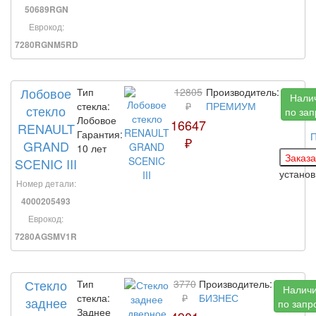
50689RGN
Еврокод:
7280RGNM5RD
Лобовое
Тип
12805
Производитель:
Нали
стекла:
₽
ПРЕМИУМ
стекло
по зап
Лобовое
16647
RENAULT
Гарантия:
П
₽
GRAND
10 лет
SCENIC III
устано
Номер детали:
4000205493
Еврокод:
7280AGSMV1R
Стекло
Тип
3770
Производитель:
Налич
стекла:
₽
БИЗНЕС
заднее
по запр
Заднее