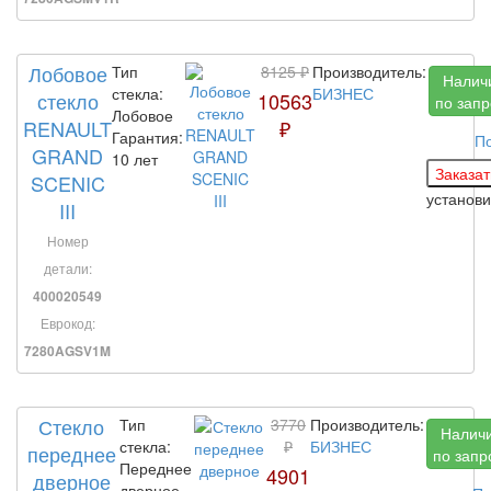
Лобовое
Тип
8125 ₽
Производитель:
Налич
стекла:
БИЗНЕС
стекло
10563
по запр
Лобовое
RENAULT
₽
Гарантия:
П
GRAND
10 лет
SCENIC
установ
III
Номер
детали:
400020549
Еврокод:
7280AGSV1M
Стекло
Тип
3770
Производитель:
Налич
стекла:
₽
БИЗНЕС
переднее
по запр
Переднее
4901
дверное
дверное