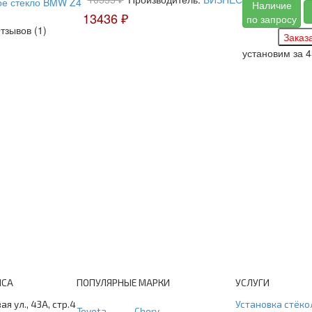
Наличие
13436 ₽
по запросу
тзывов (1)
установим за
4
ИСА
ПОПУЛЯРНЫЕ МАРКИ
УСЛУГИ
ая ул., 43А, стр.4
Установка стёко
Toyota
Chery