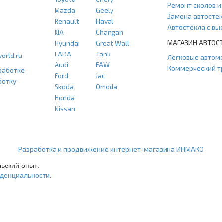
Ремонт сколов 
Mazda
Geely
Замена автостё
Renault
Haval
Автостёкла с в
KIA
Changan
МАГАЗИН АВТОС
Hyundai
Great Wall
LADA
Tank
orld.ru
Легковые автом
Audi
FAW
Коммерческий т
работке
Ford
Jac
ботку
Skoda
Omoda
Honda
Nissan
ООО "Агласс" ИНН: 7751207001 КПП: 775101001 ОГРН: 1217700472296
Разработка и продвижение интернет-магазина ИНМАКО
льский опыт.
иденциальности
.