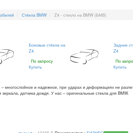
мобилей
Стёкла BMW
Z4 - стекло на BMW (БМВ)
Боковые стёкла на
Задние ст
Z4
Z4
По запросу
По запро
Купить
Купить
 – многослойное и надежное, при ударах и деформациях не разлета
 зеркала, датчика дождя. У нас – оригинальные стекла для BMW.
10335 ₽
Производитель:
БИЗНЕС