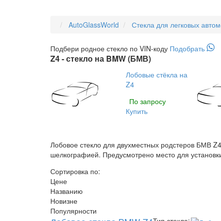
AutoGlassWorld
Стекла для легковых авто
Подбери
родное
стекло по VIN-коду
Подобрать
Z4 - стекло на BMW (БМВ)
Лобовые стёкла на
Z4
По запросу
Купить
Лобовое стекло для двухместных родстеров БМВ Z4
шелкографией. Предусмотрено место для установки
Сортировка по:
Цене
Названию
Новизне
Популярности
Тип стекла: