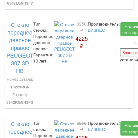
6542LGNH3FV
Стекло
Тип
3250
Производитель:
Налич
стекла:
₽
БИЗНЕС
переднее
по запр
Переднее
4225
дверное
дверное
П
₽
правое
правое
PEUGEOT
Гарантия:
установ
10 лет
307 3D
HB
Номер детали:
18223RGN
Еврокод:
6542RGNH3FD
Стекло
Тип
3250
Производитель:
Налич
стекла:
₽
БИЗНЕС
переднее
по запр
Переднее
4225