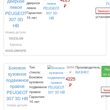
дверное
дверное
П
₽
левое
левое
PEUGEOT
Гарантия:
установ
10 лет
307 3D
HB
Номер детали:
18223LGN
Еврокод:
6542LGNH3FD
Боковое
Тип
3250
Производитель:
На
стекла:
₽
БИЗНЕС
кузовное
по з
Боковое
4225
подвижное
кузовное
₽
правое
подвижное
PEUGEOT
правое
уста
Гарантия:
307 3D HB
10 лет
Номер детали: