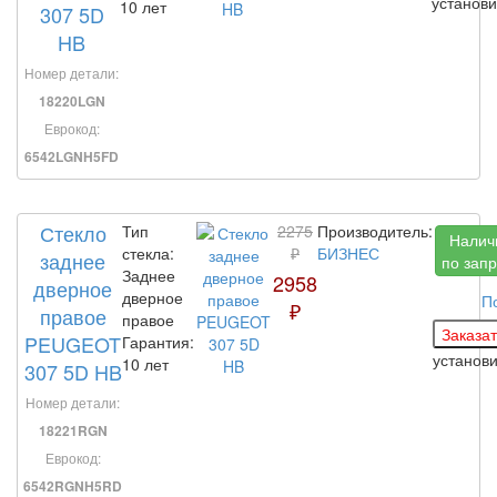
установ
10 лет
307 5D
HB
Номер детали:
18220LGN
Еврокод:
6542LGNH5FD
Стекло
Тип
2275
Производитель:
Налич
стекла:
₽
БИЗНЕС
заднее
по запр
Заднее
2958
дверное
дверное
П
₽
правое
правое
PEUGEOT
Гарантия:
установ
10 лет
307 5D HB
Номер детали:
18221RGN
Еврокод:
6542RGNH5RD