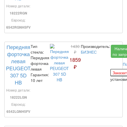
Номер детали:
18222RGN
Еврокод:
6542RGNH5FV
Передняя
Тип
1430
Производитель:
Налич
стекла:
₽
БИЗНЕС
форточка
по запр
Передняя
1859
левая
форточка
П
₽
PEUGEOT
левая
307 5D
Гарантия:
установ
10 лет
HB
Номер детали:
18222LGN
Еврокод:
6542LGNH5FV