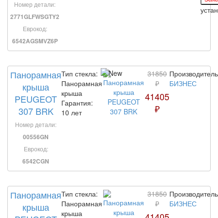
Номер детали:
уста
2771GLFWSGTY2
Еврокод:
6542AGSMVZ6P
Панорамная
Тип стекла:
31850
Производитель
Панорамная
₽
БИЗНЕС
крыша
крыша
41405
PEUGEOT
Гарантия:
₽
307 BRK
10 лет
Номер детали:
00556GN
Еврокод:
6542CGN
Панорамная
Тип стекла:
31850
Производитель
Панорамная
₽
БИЗНЕС
крыша
крыша
41405