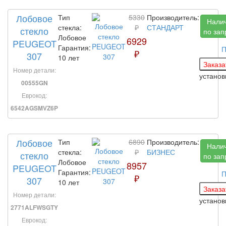
Лобовое
Тип
5330
Производитель:
Нали
стекла:
₽
СТАНДАРТ
стекло
по зап
Лобовое
6929
PEUGEOT
Гарантия:
П
₽
307
10 лет
Номер детали:
устано
00555GN
Еврокод:
6542AGSMVZ6P
Лобовое
Тип
6890
Производитель:
Нали
стекла:
₽
БИЗНЕС
стекло
по зап
Лобовое
8957
PEUGEOT
Гарантия:
П
₽
307
10 лет
Номер детали:
устано
2771ALFWSGTY
Еврокод: