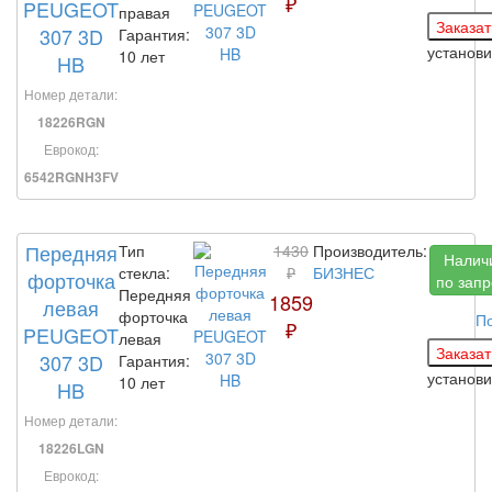
₽
PEUGEOT
правая
307 3D
Гарантия:
установ
10 лет
HB
Номер детали:
18226RGN
Еврокод:
6542RGNH3FV
Передняя
Тип
1430
Производитель:
Налич
стекла:
₽
БИЗНЕС
форточка
по запр
Передняя
1859
левая
форточка
П
₽
PEUGEOT
левая
307 3D
Гарантия:
установ
10 лет
HB
Номер детали:
18226LGN
Еврокод: