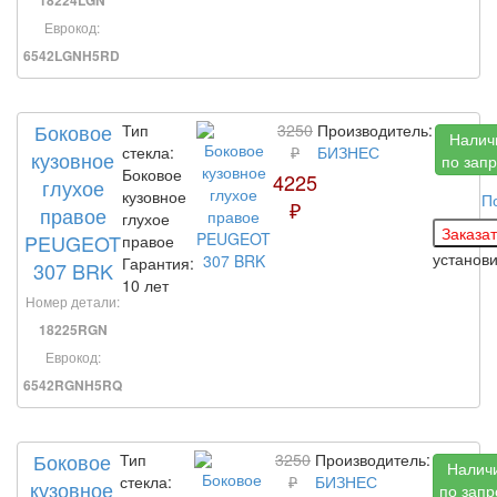
18224LGN
Еврокод:
6542LGNH5RD
Боковое
Тип
3250
Производитель:
Налич
стекла:
₽
БИЗНЕС
кузовное
по запр
Боковое
4225
глухое
кузовное
П
₽
правое
глухое
PEUGEOT
правое
установ
Гарантия:
307 BRK
10 лет
Номер детали:
18225RGN
Еврокод:
6542RGNH5RQ
Боковое
Тип
3250
Производитель:
Налич
стекла:
₽
БИЗНЕС
кузовное
по запр