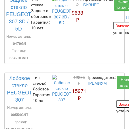
Нали
стекла:
₽
БИЗНЕС
стекло
по зап
Заднее с
9633
PEUGEOT
обогревом
П
₽
307 3D /
Гарантия:
5D
10 лет
устано
Номер детали:
10479GN
Еврокод:
6542BGNH
Лобовое
Тип
12285
Производитель:
Нал
стекла:
₽
ПРЕМИУМ
стекло
по за
Лобовое
15971
PEUGEOT
Гарантия:
₽
307
10 лет
Номер детали:
устан
00554GNT
Еврокод: