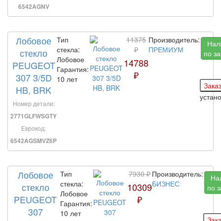
6542AGNV
Лобовое
Тип
11375
Производитель:
Нал
стекла:
₽
ПРЕМИУМ
стекло
по з
Лобовое
14788
PEUGEOT
Гарантия:
₽
307 3/5D
10 лет
HB, BRK
устан
Номер детали:
2771GLFWSGTY
Еврокод:
6542AGSMVZ6P
Лобовое
Тип
7930 ₽
Производитель:
На
стекла:
БИЗНЕС
стекло
10309
по 
Лобовое
PEUGEOT
₽
Гарантия:
307
10 лет