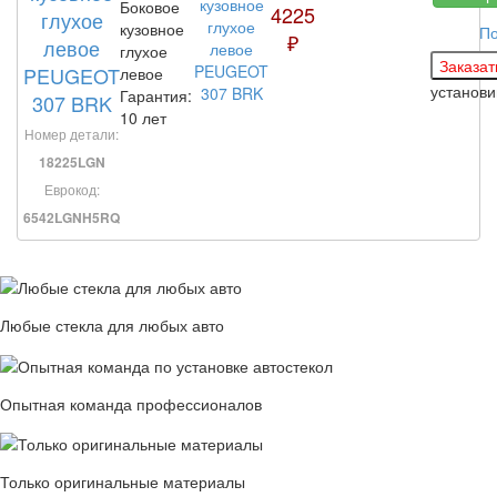
Боковое
4225
глухое
кузовное
По
₽
левое
глухое
PEUGEOT
левое
установ
Гарантия:
307 BRK
10 лет
Номер детали:
18225LGN
Еврокод:
6542LGNH5RQ
Любые стекла для любых авто
Опытная команда профессионалов
Только оригинальные материалы