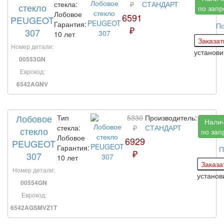
стекла:
₽
СТАНДАРТ
стекло
по запр
Лобовое
6591
PEUGEOT
Гарантия:
По
₽
307
10 лет
Номер детали:
установ
00553GN
Еврокод:
6542AGNV
Лобовое
Тип
5330
Производитель:
Нали
стекла:
₽
СТАНДАРТ
стекло
по зап
Лобовое
6929
PEUGEOT
Гарантия:
П
₽
307
10 лет
Номер детали:
установ
00554GN
Еврокод:
6542AGSMVZ1T