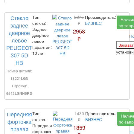
Стекло
Тип
2275
Производитель:
Налич
стекла:
₽
БИЗНЕС
заднее
по запр
Заднее
2958
дверное
дверное
По
₽
левое
левое
PEUGEOT
Гарантия:
установ
10 лет
307 5D
HB
Номер детали:
18221LGN
Еврокод:
6542LGNH5RD
Передняя
Тип
1430
Производитель:
Налич
стекла:
₽
БИЗНЕС
форточка
по запр
Передняя
1859
правая
форточка
П