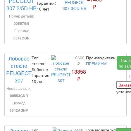
PEUGEOT
Гарантия:
₽
307 3/5D HB
10 лет
Номер детали:
00557GN
Еврокод:
6542CGN
Лобовое
Тип
10660
Производитель:
Нали
стекла:
₽
ПРЕМИУМ
стекло
по за
Лобовое
13858
PEUGEOT
Гарантия:
₽
307
10 лет
Номер детали:
устано
00553GNR
Еврокод:
6542AGNV
Заднее
Тип
7410
Производитель: