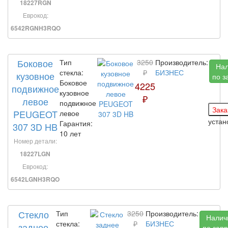
18227RGN
Еврокод:
6542RGNH3RQO
Боковое
Тип
3250
Производитель:
На
стекла:
₽
БИЗНЕС
кузовное
по з
Боковое
4225
подвижное
кузовное
₽
левое
подвижное
PEUGEOT
левое
уста
Гарантия:
307 3D HB
10 лет
Номер детали:
18227LGN
Еврокод:
6542LGNH3RQO
Стекло
Тип
3250
Производитель:
Налич
стекла:
₽
БИЗНЕС
заднее
по запр