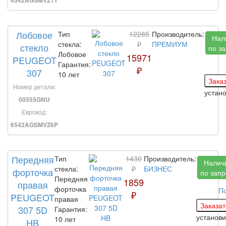
6542AGSMVZ1T
Лобовое
Тип
12285
Производитель:
Нал
стекла:
₽
ПРЕМИУМ
стекло
по з
Лобовое
15971
PEUGEOT
Гарантия:
₽
307
10 лет
Номер детали:
устан
00555GNU
Еврокод:
6542AGSMVZ6P
Передняя
Тип
1430
Производитель:
Налич
стекла:
₽
БИЗНЕС
форточка
по запр
Передняя
1859
правая
форточка
П
₽
PEUGEOT
правая
307 5D
Гарантия:
установ
10 лет
HB