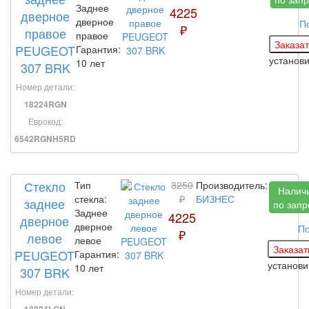
Заднее
4225
дверное
дверное
П
₽
правое
правое
PEUGEOT
Гарантия:
установ
10 лет
307 BRK
Номер детали:
18224RGN
Еврокод:
6542RGNH5RD
Стекло
Тип
3250
Производитель:
Налич
стекла:
₽
БИЗНЕС
заднее
по запр
Заднее
4225
дверное
дверное
По
₽
левое
левое
PEUGEOT
Гарантия:
установ
10 лет
307 BRK
Номер детали: