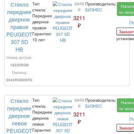
Стекло
Тип
2470
Производитель:
Налич
стекла:
₽
БИЗНЕС
переднее
по запр
Переднее
3211
дверное
дверное
П
₽
правое
правое
PEUGEOT
Гарантия:
установ
10 лет
307 5D
HB
Номер детали:
18220RGN
Еврокод:
6542RGNH5FD
Стекло
Тип
2470
Производитель:
Налич
стекла:
₽
БИЗНЕС
переднее
по запр
Переднее
3211
дверное
дверное
П
₽
левое
левое
PEUGEOT
Гарантия: