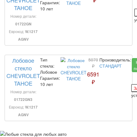
CHEVROLET
₽
Гарантия:
TAHOE
10 лет
Номер детали:
у
01722GN
Еврокод:
W.1217
AGNV
Лобовое
Тип
5070
Производитель:
стекла:
₽
СТАНДАРТ
стекло
п
Лобовое
6591
CHEVROLET
Гарантия:
₽
TAHOE
10 лет
Номер детали:
ус
01722GN3
Еврокод:
W.1217
AGNV