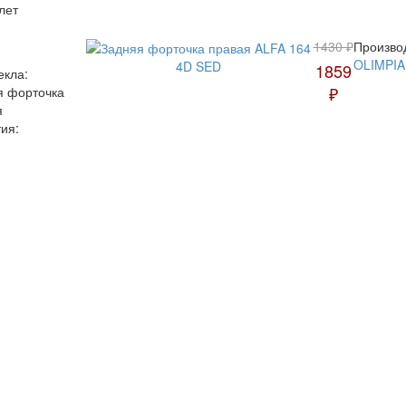
лет
1430 ₽
Произво
OLIMPIA
1859
екла:
₽
я форточка
я
ия: