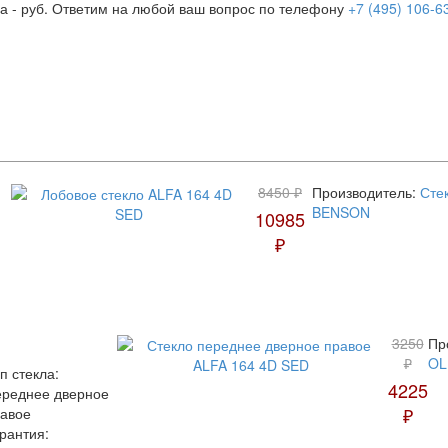
а -
руб. Ответим на любой ваш вопрос по телефону
+7 (495) 106-6
8450 ₽
Производитель:
Сте
BENSON
10985
₽
:
3250
Пр
₽
OL
п стекла:
4225
реднее дверное
₽
авое
рантия: