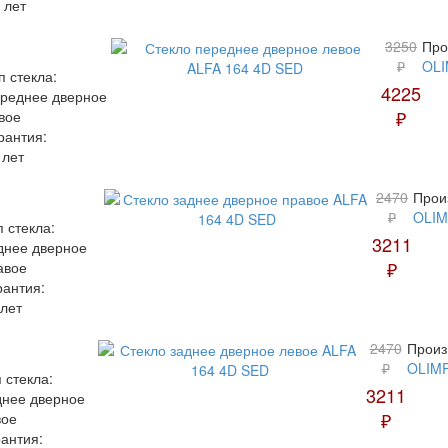
 лет
3250
Про
₽
OLI
п стекла:
4225
реднее дверное
₽
вое
рантия:
 лет
2470
Прои
₽
OLIM
п стекла:
3211
днее дверное
₽
авое
рантия:
 лет
2470
Произ
₽
OLIMP
 стекла:
3211
днее дверное
₽
вое
антия: