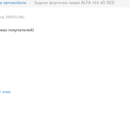
ые автомобили
Задняя форточка левая ALFA 164 4D SED
Код:
26655LGN
)
нках покупателей)
1 клик