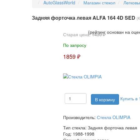
AutoGlassWorld
Магазин стекол
Легков
Задняя форточка левая ALFA 164 4D SED
(
(рейтинг основан на оце
Старая цена:
1430 ₽
По запросу
1859 ₽
Купить в 
Производитель:
Стекла OLIMPIA
Тип стекла:
Задняя форточка левая
Год:
1988-1998
Спецификация:
левое