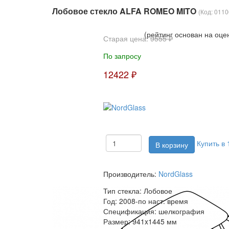
Лобовое стекло ALFA ROMEO MITO
(Код:
011
(рейтинг основан на оце
Старая цена:
9555 ₽
По запросу
12422 ₽
Купить в 
Производитель:
NordGlass
Тип стекла:
Лобовое
Год:
2008-по наст. время
Спецификация:
шелкография
Размер:
941x1445 мм