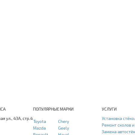
ИСА
ПОПУЛЯРНЫЕ МАРКИ
УСЛУГИ
ая ул., 43А, стр.4
Установка стёко
Toyota
Chery
Ремонт сколов 
Mazda
Geely
Замена автостё
Renault
Haval