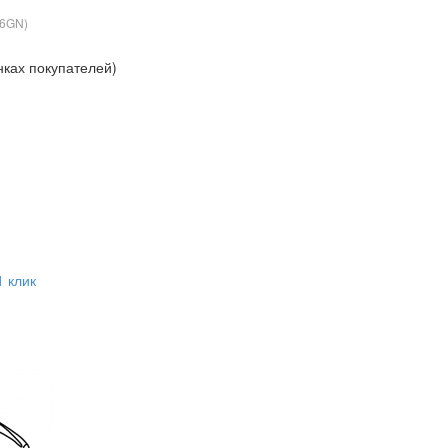
06GN
)
нках покупателей)
1 клик