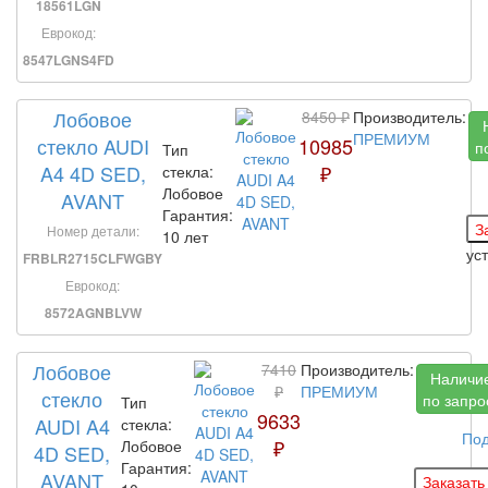
18561LGN
Еврокод:
8547LGNS4FD
Лобовое
8450 ₽
Производитель:
ПРЕМИУМ
стекло AUDI
10985
п
Тип
A4 4D SED,
₽
стекла:
Лобовое
AVANT
Гарантия:
Номер детали:
10 лет
ус
FRBLR2715CLFWGBY
Еврокод:
8572AGNBLVW
Лобовое
7410
Производитель:
Наличи
₽
ПРЕМИУМ
стекло
по запро
Тип
9633
AUDI A4
стекла:
По
₽
Лобовое
4D SED,
Гарантия:
AVANT