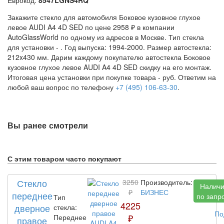
Закажите стекло для автомобиля Боковое кузовное глухое
левое AUDI A4 4D SED по цене 2958 ₽ в компании
AutoGlassWorld по одному из адресов в Москве. Тип стекла
для установки -
. Год выпуска: 1994-2000. Размер автостекла:
212x430 мм. Дарим каждому покупателю автостекла Боковое
кузовное глухое левое AUDI A4 4D SED скидку на его монтаж.
Итоговая цена установки при покупке товара -
руб. Ответим на
любой ваш вопрос по телефону
+7 (495) 106-63-30
.
Вы ранее смотрели
С этим товаром часто покупают
Стекло
3250
Производитель:
Налич
₽
БИЗНЕС
переднее
по запр
Тип
4225
дверное
стекла:
По
₽
Переднее
правое