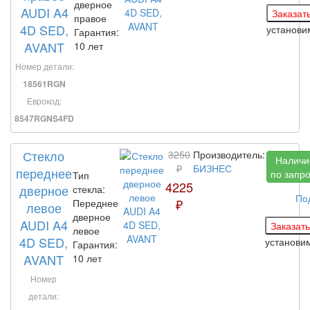
дверное
AUDI A4
правое
4D SED,
установ
Гарантия:
AVANT
10 лет
Номер детали:
18561RGN
Еврокод:
8547RGNS4FD
Стекло
3250
Производитель:
Наличи
₽
БИЗНЕС
переднее
по запр
Тип
4225
дверное
стекла:
По
₽
Переднее
левое
дверное
AUDI A4
левое
4D SED,
установи
Гарантия:
AVANT
10 лет
Номер
детали: