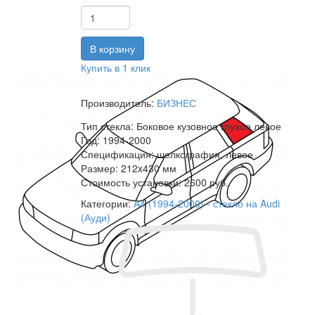
Купить в 1 клик
Производитель:
БИЗНЕС
Тип стекла:
Боковое кузовное глухое левое
Год:
1994-2000
Спецификация:
шелкография, левое
Размер:
212x430 мм
Стоимость установки:
2600 руб.
Категории:
A4 (1994-2000) - стекло на Audi
(Ауди)