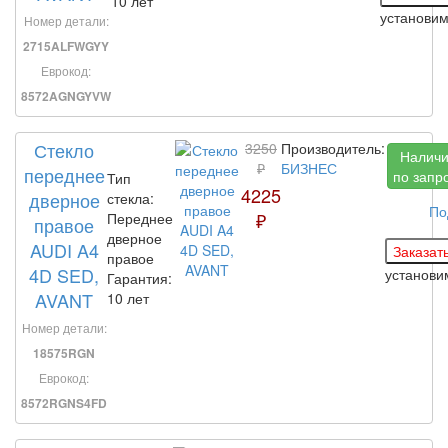
10 лет
установи
Номер детали:
2715ALFWGYY
Еврокод:
8572AGNGYVW
Стекло
3250
Производитель:
Налич
₽
БИЗНЕС
переднее
по запр
Тип
4225
дверное
стекла:
По
₽
Переднее
правое
дверное
AUDI A4
правое
4D SED,
установ
Гарантия:
AVANT
10 лет
Номер детали:
18575RGN
Еврокод:
8572RGNS4FD