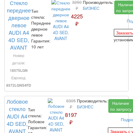
Стекло
3250
Производитель:
Наличи
₽
БИЗНЕС
переднее
по запр
Тип
4225
дверное
стекла:
По
₽
Переднее
левое
дверное
AUDI A4
левое
4D SED,
установи
Гарантия:
AVANT
10 лет
Номер
детали:
18575LGN
Еврокод:
8572LGNS4FD
Лобовое
6305
Производитель:
Наличие
₽
БИЗНЕС
стекло
по запросу
Тип
8197
AUDI A4
стекла:
Подро
₽
Лобовое
4D SED,
Гарантия:
AVANT