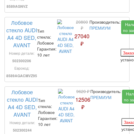
8589AGNVZ
Лобовое
20800
Производитель:
Нал
₽
ПРЕМИУМ
стекло AUDI
по за
Тип
27040
A4 4D SED,
стекла:
₽
Лобовое
AVANT
Гарантия:
Номер детали:
10 лет
устан
502300206
Еврокод:
8589AGACMVZ95
Лобовое
9620 ₽
Производитель:
Нал
ПРЕМИУМ
стекло AUDI
12506
по з
Тип
A4 4D SED,
₽
стекла:
Лобовое
AVANT
Гарантия:
Номер детали:
10 лет
устан
502300244