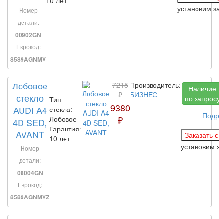
10 лет
установим з
Номер
детали:
00902GN
Еврокод:
8589AGNMV
Лобовое
7215
Производитель:
Наличие
₽
БИЗНЕС
стекло
по запрос
Тип
9380
AUDI A4
стекла:
Подр
₽
Лобовое
4D SED,
Гарантия:
AVANT
10 лет
установим 
Номер
детали:
08004GN
Еврокод:
8589AGNMVZ