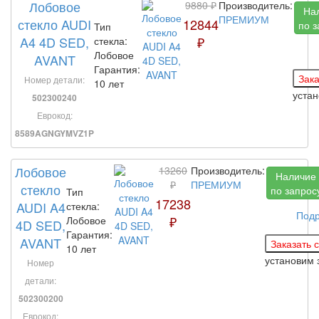
Лобовое
9880 ₽
Производитель:
На
ПРЕМИУМ
стекло AUDI
12844
по з
Тип
A4 4D SED,
₽
стекла:
Лобовое
AVANT
Гарантия:
Номер детали:
10 лет
уста
502300240
Еврокод:
8589AGNGYMVZ1P
Лобовое
13260
Производитель:
Наличие
₽
ПРЕМИУМ
стекло
по запрос
Тип
17238
AUDI A4
стекла:
Под
₽
Лобовое
4D SED,
Гарантия:
AVANT
10 лет
установим 
Номер
детали:
502300200
Еврокод: