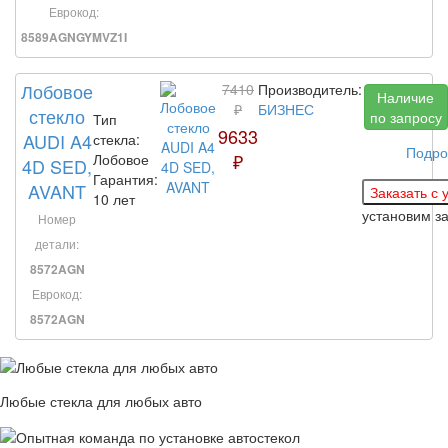
Еврокод:
8589AGNGYMVZ1I
Лобовое
7410
Производитель:
Наличие
₽
БИЗНЕС
стекло
по запросу
Тип
9633
AUDI A4
стекла:
Подро
₽
Лобовое
4D SED,
Гарантия:
AVANT
10 лет
установим з
Номер
детали:
8572AGN
Еврокод:
8572AGN
Любые стекла для любых авто