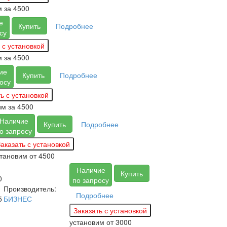
м за
4500
е
Купить
Подробнее
су
м за
4500
ие
Купить
Подробнее
осу
им за
4500
Наличие
Купить
Подробнее
о запросу
становим
от 4500
Наличие
Купить
0
по запросу
Производитель:
Подробнее
5
БИЗНЕС
установим
от 3000