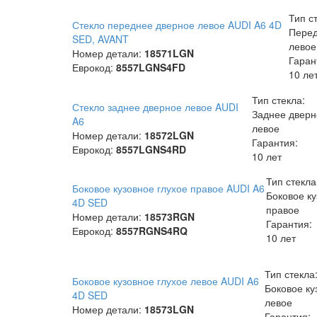
Тип с
Стекло переднее дверное левое AUDI A6 4D
Перед
SED, AVANT
левое
Номер детали:
18571LGN
Гаран
Еврокод:
8557LGNS4FD
10 ле
Тип стекла:
Стекло заднее дверное левое AUDI
Заднее дверн
A6
левое
Номер детали:
18572LGN
Гарантия:
Еврокод:
8557LGNS4RD
10 лет
Тип стекла
Боковое кузовное глухое правое AUDI A6
Боковое ку
4D SED
правое
Номер детали:
18573RGN
Гарантия:
Еврокод:
8557RGNS4RQ
10 лет
Тип стекла
Боковое кузовное глухое левое AUDI A6
Боковое ку
4D SED
левое
Номер детали:
18573LGN
Гарантия: