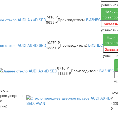
установи
Наличи
7410 ₽
по запро
Производитель:
БИЗНЕС
9633 ₽
установи
Налич
10270 ₽
по запр
Производитель:
БИЗНЕС
13351 ₽
установ
8710 ₽
п
Производитель:
БИЗНЕС
11323 ₽
у
текла:
325
днее дверное
₽
ое
422
тия:
₽
т