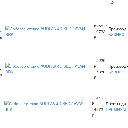
₽
8255 ₽
Производи
е
10732
БИЗНЕС
я:
₽
12220
₽
Производи
е
15886
БИЗНЕС
я:
₽
11440
₽
Производит
14872
ПРЕМИУМ
я:
₽