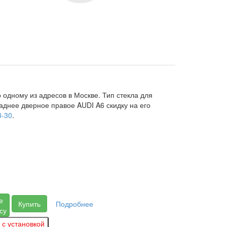
 одному из адресов в Москве. Тип стекла для
аднее дверное правое AUDI A6 скидку на его
3-30
.
е
Купить
Подробнее
су