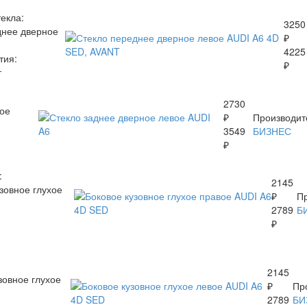
текла:
3250
нее дверное
₽
4225
тия:
₽
т
2730
ое
₽
Производит
3549
БИЗНЕС
₽
:
2145
зовное глухое
₽
Пр
2789
Б
₽
:
2145
зовное глухое
₽
Пр
2789
БИ