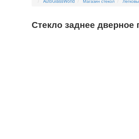
AutoGlassWorld
Магазин стекол
Легков
Стекло заднее дверное 