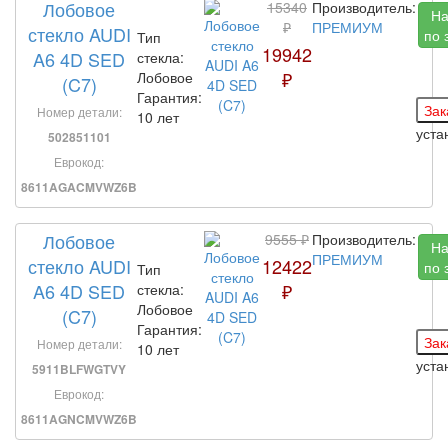
Лобовое
15340
Производитель:
На
₽
ПРЕМИУМ
стекло AUDI
по 
Тип
19942
A6 4D SED
стекла:
₽
Лобовое
(C7)
Гарантия:
Номер детали:
10 лет
уста
502851101
Еврокод:
8611AGACMVWZ6B
Лобовое
9555 ₽
Производитель:
На
ПРЕМИУМ
стекло AUDI
12422
по 
Тип
A6 4D SED
₽
стекла:
Лобовое
(C7)
Гарантия:
Номер детали:
10 лет
уста
5911BLFWGTVY
Еврокод:
8611AGNCMVWZ6B