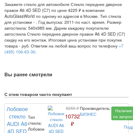
Закажите стекло для автомобиля Стекло переднее дверное
правое A6 4D SED (C7) по цене 4225 ₽ в компании
AutoGlassWorld по одному из адресов в Москве. Тип стекла
для установки -
. Год выпуска: 2011-по наст. время. Размер
автостекла: 540x985 мм. Дарим каждому покупателю
автостекла Стекло переднее дверное правое A6 4D SED (C7)
скидку на его монтаж. Итоговая цена установки при покупке
товара -
руб. Ответим на любой ваш вопрос по телефону
+7
(495) 106-63-30
.
Вы ранее смотрели
С этим товаром часто покупают
Лобовое
8255 ₽
Производитель:
Наличие
БИЗНЕС
стекло
10732
по запрос
Тип
AUDI A6
₽
стекла:
Под
Лобовое
4D SED