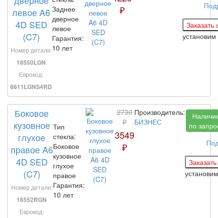
Под
₽
Заднее
левое A6
дверное
4D SED
левое
(C7)
установим
Гарантия:
10 лет
Номер детали:
18550LGN
Еврокод:
8611LGNS4RD
Боковое
2730
Производитель:
Наличи
₽
БИЗНЕС
кузовное
по запро
Тип
3549
глухое
стекла:
По
₽
Боковое
правое A6
кузовное
4D SED
глухое
(C7)
установи
правое
Гарантия:
Номер детали:
10 лет
18552RGN
Еврокод: