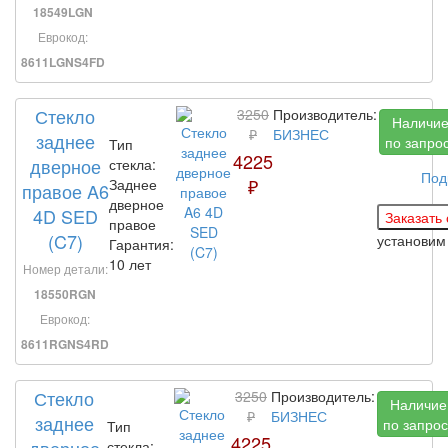
18549LGN
Еврокод:
8611LGNS4FD
Стекло
3250
Производитель:
Наличи
₽
БИЗНЕС
заднее
по запро
Тип
4225
дверное
стекла:
Под
₽
Заднее
правое A6
дверное
4D SED
правое
(C7)
установи
Гарантия:
10 лет
Номер детали:
18550RGN
Еврокод:
8611RGNS4RD
Стекло
3250
Производитель:
Наличие
₽
БИЗНЕС
заднее
по запрос
Тип
4225
дверное
стекла: