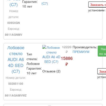
Гарантия:
(C7)
10 лет
установим
Номер
детали:
00954GN
Еврокод:
8611AGNMV
Лобовое
12220
Производитель:
На
₽
ПРЕМИУМ
стекло
по з
Тип
15886
AUDI A6
стекла:
₽
Лобовое
4D SED
Гарантия:
(C7)
Отзывов (2)
10 лет
уста
Номер детали:
502851100
Еврокод:
8611AGAMVWZ