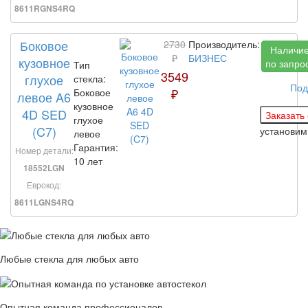
8611RGNS4RQ
Боковое
2730
Производитель:
Наличи
₽
БИЗНЕС
кузовное
по запро
Тип
3549
глухое
стекла:
Под
₽
Боковое
левое A6
кузовное
4D SED
глухое
(C7)
установи
левое
Гарантия:
Номер детали:
10 лет
18552LGN
Еврокод:
8611LGNS4RQ
Любые стекла для любых авто
Опытная команда профессионалов