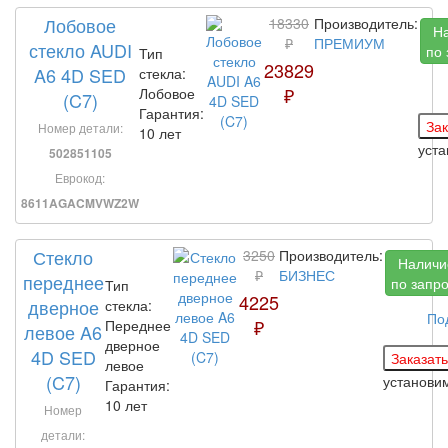
Лобовое
18330
Производитель:
Н
₽
ПРЕМИУМ
стекло AUDI
по 
Тип
23829
A6 4D SED
стекла:
₽
Лобовое
(C7)
Гарантия:
Номер детали:
10 лет
уст
502851105
Еврокод:
8611AGACMVWZ2W
Стекло
3250
Производитель:
Наличи
₽
БИЗНЕС
переднее
по запр
Тип
4225
дверное
стекла:
По
₽
Переднее
левое A6
дверное
4D SED
левое
(C7)
установи
Гарантия:
10 лет
Номер
детали: