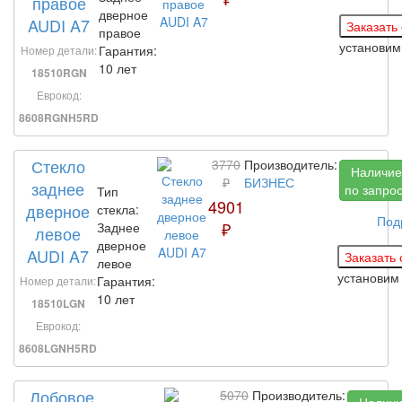
правое
дверное
AUDI A7
правое
установи
Гарантия:
Номер детали:
10 лет
18510RGN
Еврокод:
8608RGNH5RD
Стекло
3770
Производитель:
Наличие
₽
БИЗНЕС
заднее
по запро
Тип
4901
дверное
стекла:
Под
₽
Заднее
левое
дверное
AUDI A7
левое
установи
Гарантия:
Номер детали:
10 лет
18510LGN
Еврокод:
8608LGNH5RD
Лобовое
5070
Производитель:
Налич