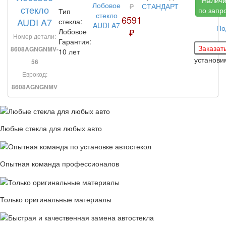
₽
СТАНДАРТ
стекло
по запр
Тип
6591
AUDI A7
стекла:
По
₽
Лобовое
Номер детали:
Гарантия:
8608AGNGNMV-
10 лет
установи
56
Еврокод:
8608AGNGNMV
Любые стекла для любых авто
Опытная команда профессионалов
Только оригинальные материалы