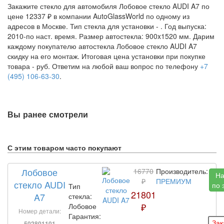
Закажите стекло для автомобиля Лобовое стекло AUDI A7 по
цене 12337 ₽ в компании AutoGlassWorld по одному из
адресов в Москве. Тип стекла для установки -
. Год выпуска:
2010-по наст. время. Размер автостекла: 900x1520 мм. Дарим
каждому покупателю автостекла Лобовое стекло AUDI A7
скидку на его монтаж. Итоговая цена установки при покупке
товара -
руб. Ответим на любой ваш вопрос по телефону
+7
(495) 106-63-30
.
Вы ранее смотрели
С этим товаром часто покупают
Лобовое
16770
Производитель:
На
₽
ПРЕМИУМ
стекло AUDI
по 
Тип
21801
A7
стекла:
₽
Лобовое
Номер детали:
Гарантия:
502801101