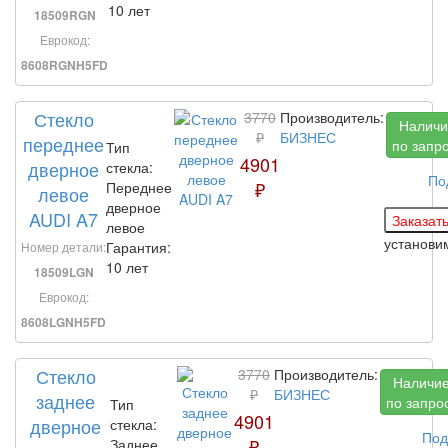
10 лет
18509RGN
Еврокод:
8608RGNH5FD
Стекло
3770
Производитель:
Наличи
₽
БИЗНЕС
переднее
по запр
Тип
4901
дверное
стекла:
По
₽
Переднее
левое
дверное
AUDI A7
левое
установ
Гарантия:
Номер детали:
10 лет
18509LGN
Еврокод:
8608LGNH5FD
Стекло
3770
Производитель:
Наличи
₽
БИЗНЕС
заднее
по запро
Тип
4901
дверное
стекла:
Под
₽
Заднее