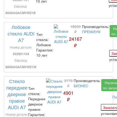
10 лет
уста
Еврокод:
8608AGACMVWZ1B
Лобовое
18590
Производитель:
Н
₽
ПРЕМИУМ
стекло AUDI
по 
Тип
24167
A7
стекла:
₽
Лобовое
Номер детали:
Гарантия:
502801104
10 лет
уст
Еврокод:
8608AGACMVWZ1W
Стекло
3770
Производитель:
Налич
₽
БИЗНЕС
переднее
по запр
Тип
4901
дверное
стекла:
По
₽
Переднее
правое
дверное
AUDI A7
правое
установ
Гарантия:
Номер детали: