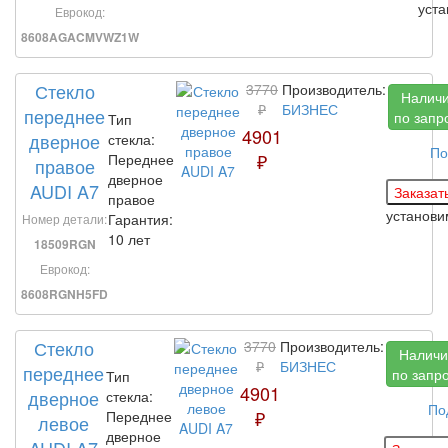
уст
Еврокод:
8608AGACMVWZ1W
Стекло
3770
Производитель:
Налич
₽
БИЗНЕС
переднее
по запр
Тип
4901
дверное
стекла:
По
₽
Переднее
правое
дверное
AUDI A7
правое
установ
Гарантия:
Номер детали:
10 лет
18509RGN
Еврокод:
8608RGNH5FD
Стекло
3770
Производитель:
Наличи
₽
БИЗНЕС
переднее
по запр
Тип
4901
дверное
стекла:
По
₽
Переднее
левое
дверное
AUDI A7