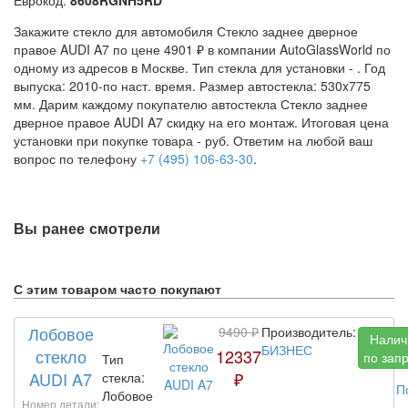
Закажите стекло для автомобиля Стекло заднее дверное
правое AUDI A7 по цене 4901 ₽ в компании AutoGlassWorld по
одному из адресов в Москве. Тип стекла для установки -
. Год
выпуска: 2010-по наст. время. Размер автостекла: 530x775
мм. Дарим каждому покупателю автостекла Стекло заднее
дверное правое AUDI A7 скидку на его монтаж. Итоговая цена
установки при покупке товара -
руб. Ответим на любой ваш
вопрос по телефону
+7 (495) 106-63-30
.
Вы ранее смотрели
С этим товаром часто покупают
Лобовое
9490 ₽
Производитель:
Налич
БИЗНЕС
стекло
12337
по зап
Тип
AUDI A7
₽
стекла:
П
Лобовое
Номер детали: