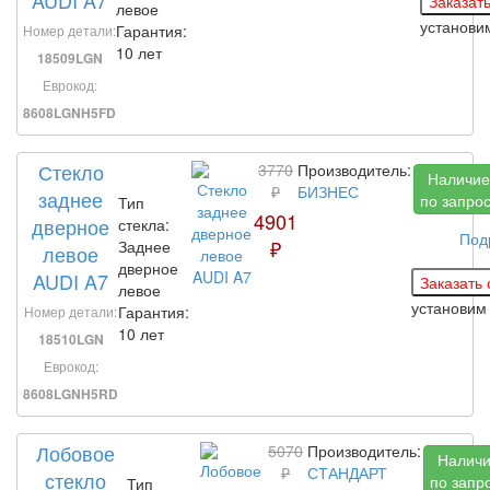
левое
установ
Гарантия:
Номер детали:
10 лет
18509LGN
Еврокод:
8608LGNH5FD
Стекло
3770
Производитель:
Наличие
₽
БИЗНЕС
заднее
по запро
Тип
4901
дверное
стекла:
Под
₽
Заднее
левое
дверное
AUDI A7
левое
установи
Гарантия:
Номер детали:
10 лет
18510LGN
Еврокод:
8608LGNH5RD
Лобовое
5070
Производитель:
Налич
₽
СТАНДАРТ
стекло
по запр
Тип