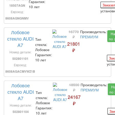
Гарантия:
18507AGN
10 лет
установ
Еврокод:
8608AGNGNMV
Лобовое
16770
Производитель:
На
₽
ПРЕМИУМ
стекло AUDI
по 
Тип
21801
A7
стекла:
₽
Лобовое
Номер детали:
Гарантия:
502801101
10 лет
уста
Еврокод:
8608AGACMVWZ1B
Лобовое
18590
Производитель:
Н
₽
ПРЕМИУМ
стекло AUDI
по 
Тип
24167
A7
стекла:
₽
Лобовое
Номер детали:
Гарантия:
502801104
10 лет