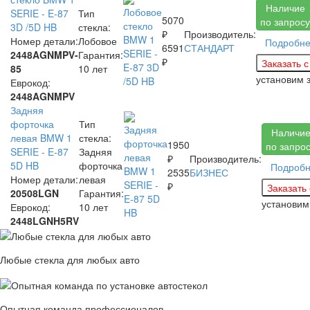
Наличие
SERIE - E-87
Тип
5070
по запросу
3D /5D HB
стекла:
₽
Производитель:
Номер детали:
Лобовое
Подробн
6591
СТАНДАРТ
2448AGNMPV-
Гарантия:
₽
85
10 лет
установим 
Еврокод:
2448AGNMPV
Задняя
форточка
Тип
Наличи
левая BMW 1
стекла:
1950
по запро
SERIE - E-87
Задняя
₽
Производитель:
5D HB
форточка
Подроб
2535
БИЗНЕС
Номер детали:
левая
₽
20508LGN
Гарантия:
установи
Еврокод:
10 лет
2448LGNH5RV
Любые стекла для любых авто
Опытная команда профессионалов