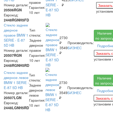
правое
Номер детали:
₽
Гарантия:
20506RGN
установи
10 лет
Еврокод:
2448RGNH5FD
Стекло заднее
дверное
Тип
Наличие
правое BMW 1
стекла:
2730
по запрос
SERIE - E-87
Заднее
₽
Производитель:
5D HB
дверное
Подробн
3549
БИЗНЕС
Номер детали:
правое
₽
20507RGN
Гарантия:
установим
Еврокод:
10 лет
2448RGNH5RD
Стекло заднее
Тип
дверное левое
Наличие
стекла:
BMW 1 SERIE -
2730
по запрос
Заднее
E-87 5D HB
₽
Производитель:
дверное
Подробн
Номер детали:
3549
БИЗНЕС
левое
20507LGN
₽
Гарантия:
Еврокод:
установим
10 лет
2448LGNH5RD