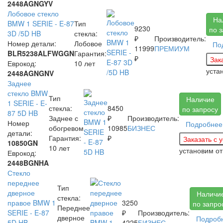
2448AGNGYV
Лобовое стекло
На
BMW 1 SERIE - E-87
Тип
9230
по 
3D /5D HB
стекла:
₽
Производитель:
Номер детали:
Лобовое
По
11999
ПРЕМИУМ
BLR5238ALFWGGN
Гарантия:
₽
Еврокод:
10 лет
уста
2448AGNGNV
Заднее
стекло BMW
Тип
Наличие
1 SERIE - E-
стекла:
8450
по запросу
87 5D HB
Заднее с
₽
Производитель:
Номер
Подробнее
обогревом
10985
БИЗНЕС
детали:
Гарантия:
₽
10850GN
10 лет
установим
от
Еврокод:
2448BGNHA
Стекло
переднее
Тип
дверное
Наличи
стекла:
правое BMW 1
3250
по запро
Переднее
SERIE - E-87
₽
Производитель:
дверное
Подроб
5D HB
4225
БИЗНЕС