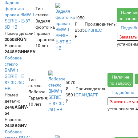
Задняя
форточка
Тип
Наличи
правая BMW 1
стекла:
1950
по запро
SERIE - E-87
Задняя
₽
Производитель:
5D HB
форточка
Подроб
2535
БИЗНЕС
Номер детали:
правая
₽
20508RGN
Гарантия:
установи
Еврокод:
10 лет
2448RGNH5RV
Лобовое
стекло
BMW 1
SERIE - E-
Наличие
Тип
87 3D /5D
5070
по запросу
стекла:
HB
₽
Производитель:
Лобовое
Подробнее
Номер
6591
СТАНДАРТ
Гарантия:
детали:
₽
10 лет
2448AGNV-
установим за
4
54
Еврокод:
2448AGNV
Лобовое
стекло BMW 1