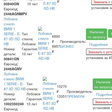
₽
00840GN
10 лет
установим 
Еврокод:
2448AGNMPV
Лобовое
стекло
BMW 1
Наличие
SERIE - E-
Тип
6890
по запросу
87 3D /5D
стекла:
₽
Производитель:
HB
Лобовое
Подробнее
8957
БИЗНЕС
Номер
Гарантия:
₽
детали:
10 лет
установим за
4
00841GN
Еврокод:
2448AGNV
Лобовое
стекло BMW
Наличие
1 SERIE - E-
Тип
10270
по запрос
87 3D /5D HB
стекла:
₽
Производитель:
Номер
Лобовое
Подробн
13351
ПРЕМИУМ
детали:
Гарантия:
₽
1002350240
10 лет
установим 
Еврокод: