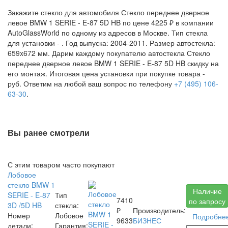
Закажите стекло для автомобиля Стекло переднее дверное
левое BMW 1 SERIE - E-87 5D HB по цене 4225 ₽ в компании
AutoGlassWorld по одному из адресов в Москве. Тип стекла
для установки -
. Год выпуска: 2004-2011. Размер автостекла:
659x672 мм. Дарим каждому покупателю автостекла Стекло
переднее дверное левое BMW 1 SERIE - E-87 5D HB скидку на
его монтаж. Итоговая цена установки при покупке товара -
руб. Ответим на любой ваш вопрос по телефону
+7 (495) 106-
63-30
.
Вы ранее смотрели
С этим товаром часто покупают
Лобовое
стекло BMW 1
Наличие
SERIE - E-87
Тип
7410
по запросу
3D /5D HB
стекла:
₽
Производитель:
Номер
Лобовое
Подробне
9633
БИЗНЕС
детали:
Гарантия: