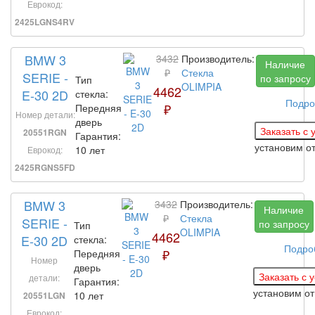
Еврокод:
2425LGNS4RV
BMW 3
3432
Производитель:
Наличие
₽
Стекла
SERIE -
по запросу
Тип
OLIMPIA
4462
E-30 2D
стекла:
Подро
₽
Передняя
Номер детали:
дверь
20551RGN
Гарантия:
установим
о
10 лет
Еврокод:
2425RGNS5FD
BMW 3
3432
Производитель:
Наличие
₽
Стекла
SERIE -
по запросу
Тип
OLIMPIA
4462
E-30 2D
стекла:
Подро
₽
Передняя
Номер
дверь
детали:
Гарантия:
установим
от
10 лет
20551LGN
Еврокод: