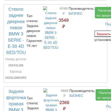
Стекло
2730
Производитель:
Наличи
₽
БИЗНЕС
заднее
по запро
Тип
3549
дверное
стекла:
По
₽
Заднее
левое
дверное
BMW 3
левое
SERIE -
установи
Гарантия:
E-30 4D
10 лет
SED/TOU
Номер детали:
20543LGN
Еврокод:
2425LGNS4RD
Задняя
1820
Производитель:
Наличи
₽
БИЗНЕС
форточка
по запр
Тип
2366
правая
стекла:
По
₽
Задняя
BMW 3