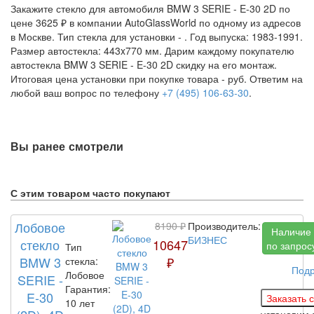
Закажите стекло для автомобиля BMW 3 SERIE - E-30 2D по
цене 3625 ₽ в компании AutoGlassWorld по одному из адресов
в Москве. Тип стекла для установки -
. Год выпуска: 1983-1991.
Размер автостекла: 443x770 мм. Дарим каждому покупателю
автостекла BMW 3 SERIE - E-30 2D скидку на его монтаж.
Итоговая цена установки при покупке товара -
руб. Ответим на
любой ваш вопрос по телефону
+7 (495) 106-63-30
.
Вы ранее смотрели
С этим товаром часто покупают
Лобовое
8190 ₽
Производитель:
Наличие
БИЗНЕС
стекло
10647
по запрос
Тип
BMW 3
₽
стекла:
Под
Лобовое
SERIE -
Гарантия:
E-30
10 лет
установим 