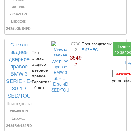
детали:
20542LGN
Еврокод:
2425LGNS4FD
Стекло
2730
Производитель:
Наличи
₽
БИЗНЕС
заднее
по запр
Тип
3549
дверное
стекла:
По
₽
Заднее
правое
дверное
BMW 3
правое
SERIE - E-
установи
Гарантия:
30 4D
10 лет
SED/TOU
Номер детали:
20543RGN
Еврокод:
2425RGNS4RD