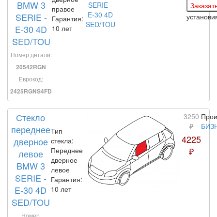
BMW 3
правое
SERIE -
установ
Гарантия:
E-30 4D
10 лет
SED/TOU
Номер детали:
20542RGN
Еврокод:
2425RGNS4FD
Стекло
3250
Прои
₽
БИЗ
переднее
Тип
4225
дверное
стекла:
₽
Переднее
левое
дверное
BMW 3
левое
SERIE -
Гарантия:
E-30 4D
10 лет
SED/TOU
Номер