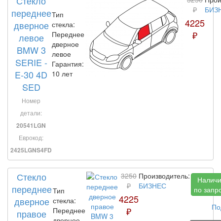
Стекло
₽
БИЗ
переднее
Тип
4225
дверное
стекла:
₽
Переднее
левое
дверное
BMW 3
левое
SERIE -
Гарантия:
E-30 4D
10 лет
SED
Номер
детали:
20541LGN
Еврокод:
2425LGNS4FD
Стекло
3250
Производитель:
Налич
₽
БИЗНЕС
переднее
по запр
Тип
4225
дверное
стекла:
По
₽
Переднее
правое
дверное