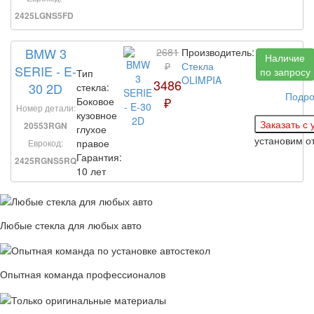
2425LGNS5FD
BMW 3
2681
Производитель:
Наличие
₽
Стекла
SERIE - E-
по запросу
Тип
OLIMPIA
3486
30 2D
стекла:
Подро
₽
Боковое
Номер детали:
кузовное
20553RGN
глухое
установим
о
правое
Еврокод:
Гарантия:
2425RGNS5RQ
10 лет
Любые стекла для любых авто
Опытная команда профессионалов