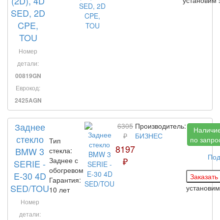
(2D), 4D
SED, 2D
CPE,
TOU
Номер
детали:
00819GN
Еврокод:
2425AGN
Заднее
6305
Производитель:
Наличи
₽
БИЗНЕС
стекло
по запро
Тип
8197
BMW 3
стекла:
Под
₽
Заднее с
SERIE -
обогревом
E-30 4D
Гарантия:
SED/TOU
установи
10 лет
Номер
детали: