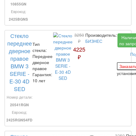
10855GN
Еврокод:
2425BGNS
Стекло
3250
Производитель:
Налич
₽
БИЗНЕС
переднее
по запр
Тип
4225
дверное
стекла:
По
₽
Переднее
правое
дверное
BMW 3
правое
SERIE -
установ
Гарантия:
E-30 4D
10 лет
SED
Номер детали:
20541RGN
Еврокод:
2425RGNS4FD
3250
Прои