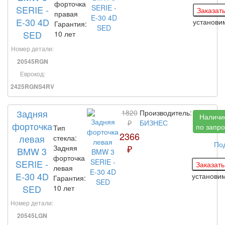
форточка
SERIE -
правая
E-30 4D
установ
Гарантия:
SED
10 лет
Номер детали:
20545RGN
Еврокод:
2425RGNS4RV
Задняя
1820
Производитель:
Наличи
₽
БИЗНЕС
форточка
по запро
Тип
2366
левая
стекла:
По
₽
Задняя
BMW 3
форточка
SERIE -
левая
E-30 4D
установи
Гарантия:
SED
10 лет
Номер детали:
20545LGN