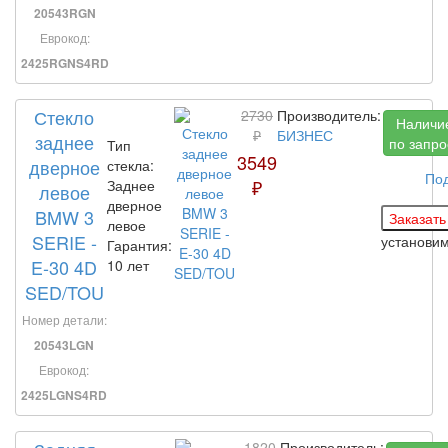
20543RGN
Еврокод:
2425RGNS4RD
Стекло
2730
Производитель:
Наличи
₽
БИЗНЕС
заднее
по запро
Тип
3549
дверное
стекла:
По
₽
Заднее
левое
дверное
BMW 3
левое
SERIE -
установи
Гарантия:
E-30 4D
10 лет
SED/TOU
Номер детали:
20543LGN
Еврокод:
2425LGNS4RD
1820
Производитель: