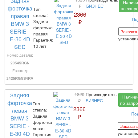
Задняя
Наличи
₽
БИЗНЕС
форточка
по запр
Тип
2366
правая
стекла:
По
₽
Задняя
BMW 3
форточка
SERIE -
правая
E-30 4D
установ
Гарантия:
SED
10 лет
Номер детали:
20545RGN
Еврокод:
2425RGNS4RV
Задняя
1820
Производитель:
Наличи
₽
БИЗНЕС
форточка
по запро
Тип
2366
левая
стекла:
По
₽
Задняя
BMW 3
форточка
SERIE -
левая
E-30 4D
установи
Гарантия: