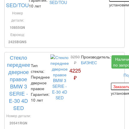
SED/TOU
установи
10 лет
Номер
детали:
10855GN
Еврокод:
2425BGNS
Стекло
3250
Производитель:
Налич
₽
БИЗНЕС
переднее
по запр
Тип
4225
дверное
стекла:
По
₽
Переднее
правое
дверное
BMW 3
правое
SERIE -
установ
Гарантия:
E-30 4D
10 лет
SED
Номер детали:
20541RGN