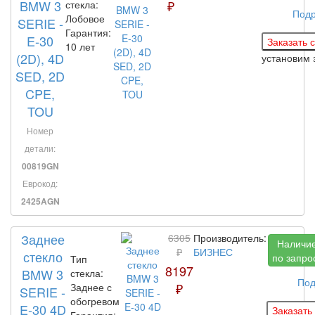
BMW 3
₽
стекла:
Под
Лобовое
SERIE -
Гарантия:
E-30
10 лет
(2D), 4D
установим 
SED, 2D
CPE,
TOU
Номер
детали:
00819GN
Еврокод:
2425AGN
Заднее
6305
Производитель:
Наличи
₽
БИЗНЕС
стекло
по запро
Тип
8197
BMW 3
стекла:
Под
₽
Заднее с
SERIE -
обогревом
E-30 4D
Гарантия: