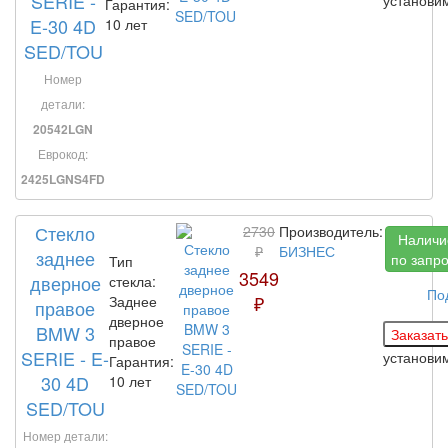
SERIE -
Гарантия:
E-30 4D
10 лет
SED/TOU
Номер
детали:
20542LGN
Еврокод:
2425LGNS4FD
Стекло
2730
Производитель:
Наличи
₽
БИЗНЕС
заднее
по запр
Тип
3549
дверное
стекла:
По
₽
Заднее
правое
дверное
BMW 3
правое
SERIE - E-
установи
Гарантия:
30 4D
10 лет
SED/TOU
Номер детали: