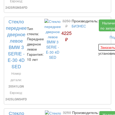
Еврокод:
2425RGNS4FD
Стекло
3250
Производитель:
Наличи
₽
БИЗНЕС
переднее
по запр
Тип
4225
дверное
стекла:
По
₽
Переднее
левое
дверное
BMW 3
левое
SERIE -
установи
Гарантия:
E-30 4D
10 лет
SED
Номер
детали:
20541LGN
Еврокод:
2425LGNS4FD
Стекло
3250
Производитель:
Налич