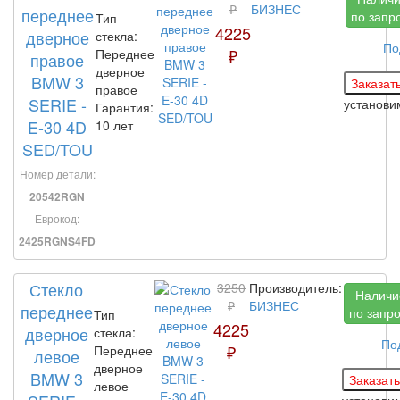
₽
БИЗНЕС
переднее
по запр
Тип
4225
дверное
стекла:
По
₽
Переднее
правое
дверное
BMW 3
правое
SERIE -
установ
Гарантия:
E-30 4D
10 лет
SED/TOU
Номер детали:
20542RGN
Еврокод:
2425RGNS4FD
Стекло
3250
Производитель:
Наличи
₽
БИЗНЕС
переднее
по запр
Тип
4225
дверное
стекла:
По
₽
Переднее
левое
дверное
BMW 3
левое
установи