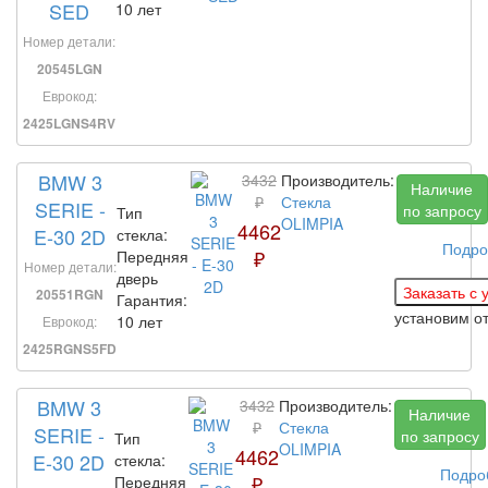
SED
10 лет
Номер детали:
20545LGN
Еврокод:
2425LGNS4RV
BMW 3
3432
Производитель:
Наличие
₽
Стекла
SERIE -
по запросу
Тип
OLIMPIA
4462
E-30 2D
стекла:
Подро
₽
Передняя
Номер детали:
дверь
20551RGN
Гарантия:
установим
о
10 лет
Еврокод:
2425RGNS5FD
BMW 3
3432
Производитель:
Наличие
₽
Стекла
SERIE -
по запросу
Тип
OLIMPIA
4462
E-30 2D
стекла:
Подро
₽
Передняя