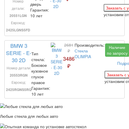
Номер
дверь
детали:
Гарантия:
установим
от
10 лет
20551LGN
Еврокод:
2425LGNS5FD
BMW 3
2681
Производитель:
Наличие
₽
Стекла
SERIE - E-
по запросу
Тип
OLIMPIA
3486
30 2D
стекла:
Подро
₽
Боковое
Номер детали:
кузовное
20553RGN
глухое
установим
о
правое
Еврокод:
Гарантия:
2425RGNS5RQ
10 лет
Любые стекла для любых авто