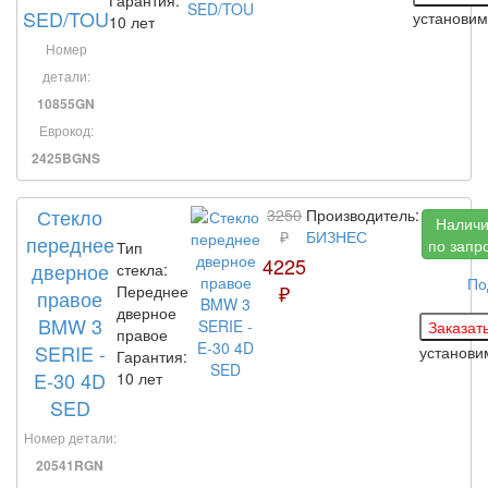
SED/TOU
установи
10 лет
Номер
детали:
10855GN
Еврокод:
2425BGNS
Стекло
3250
Производитель:
Налич
₽
БИЗНЕС
переднее
по запр
Тип
4225
дверное
стекла:
По
₽
Переднее
правое
дверное
BMW 3
правое
SERIE -
установ
Гарантия:
E-30 4D
10 лет
SED
Номер детали:
20541RGN