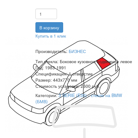
Купить в 1 клик
Производитель:
БИЗНЕС
Тип стекла:
Боковое кузовное подвижное левое
Год:
1983-1991
Спецификация:
1 отверстие
Размер:
443x770 мм
Стоимость установки:
2600 руб.
Категории:
3 SERIE (E30) - стекло на BMW
(БМВ)