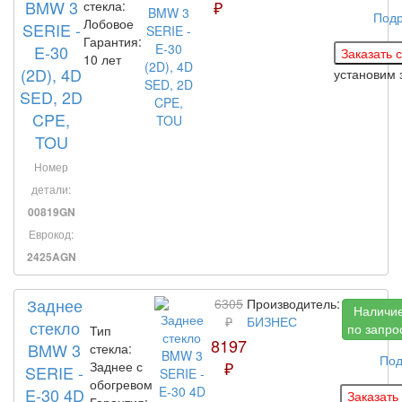
BMW 3
₽
стекла:
Под
Лобовое
SERIE -
Гарантия:
E-30
10 лет
(2D), 4D
установим 
SED, 2D
CPE,
TOU
Номер
детали:
00819GN
Еврокод:
2425AGN
Заднее
6305
Производитель:
Наличи
₽
БИЗНЕС
стекло
по запро
Тип
8197
BMW 3
стекла:
Под
₽
Заднее с
SERIE -
обогревом
E-30 4D
Гарантия: