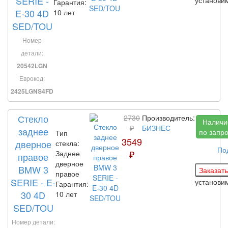
SERIE -
Гарантия:
E-30 4D
10 лет
SED/TOU
Номер
детали:
20542LGN
Еврокод:
2425LGNS4FD
Стекло
2730
Производитель:
Наличи
₽
БИЗНЕС
заднее
по запр
Тип
3549
дверное
стекла:
По
₽
Заднее
правое
дверное
BMW 3
правое
SERIE - E-
установи
Гарантия:
30 4D
10 лет
SED/TOU
Номер детали: