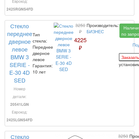
Еврокод:
2425RGNS4FD
Стекло
3250
Производитель:
Наличи
₽
БИЗНЕС
переднее
по запр
Тип
4225
дверное
стекла:
По
₽
Переднее
левое
дверное
BMW 3
левое
SERIE -
установи
Гарантия:
E-30 4D
10 лет
SED
Номер
детали:
20541LGN
Еврокод:
2425LGNS4FD
Стекло
3250
Прои