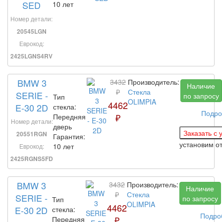
SED
10 лет
Номер детали:
20545LGN
Еврокод:
2425LGNS4RV
BMW 3
3432
Производитель:
Наличие
₽
Стекла
SERIE -
по запросу
Тип
OLIMPIA
4462
E-30 2D
стекла:
Подро
₽
Передняя
Номер детали:
дверь
20551RGN
Гарантия:
установим
о
10 лет
Еврокод:
2425RGNS5FD
BMW 3
3432
Производитель:
Наличие
₽
Стекла
SERIE -
по запросу
Тип
OLIMPIA
4462
E-30 2D
стекла:
Подро
₽
Передняя