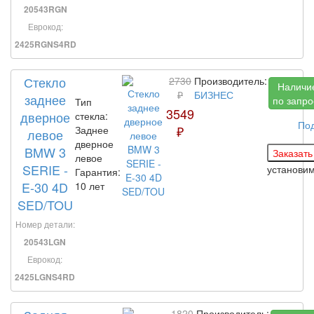
20543RGN
Еврокод:
2425RGNS4RD
Стекло
2730
Производитель:
Наличи
₽
БИЗНЕС
заднее
по запро
Тип
3549
дверное
стекла:
По
₽
Заднее
левое
дверное
BMW 3
левое
SERIE -
установи
Гарантия:
E-30 4D
10 лет
SED/TOU
Номер детали:
20543LGN
Еврокод:
2425LGNS4RD
1820
Производитель: