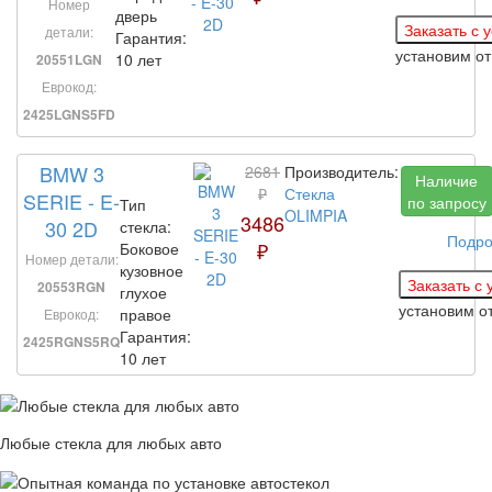
Номер
дверь
детали:
Гарантия:
установим
от
10 лет
20551LGN
Еврокод:
2425LGNS5FD
BMW 3
2681
Производитель:
Наличие
₽
Стекла
SERIE - E-
по запросу
Тип
OLIMPIA
3486
30 2D
стекла:
Подро
₽
Боковое
Номер детали:
кузовное
20553RGN
глухое
установим
о
правое
Еврокод:
Гарантия:
2425RGNS5RQ
10 лет
Любые стекла для любых авто