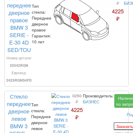
₽
БИЗ
переднее
Тип
4225
дверное
стекла:
₽
Переднее
правое
дверное
BMW 3
правое
SERIE -
Гарантия:
E-30 4D
10 лет
SED/TOU
Номер детали:
20542RGN
Еврокод:
2425RGNS4FD
Стекло
3250
Производитель:
Наличи
₽
БИЗНЕС
переднее
по запр
Тип
4225
дверное
стекла:
По
₽
Переднее
левое
дверное
BMW 3
левое
установи