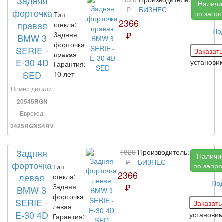
Задняя
Наличи
₽
БИЗНЕС
форточка
по запр
Тип
2366
правая
стекла:
По
₽
Задняя
BMW 3
форточка
SERIE -
правая
E-30 4D
установ
Гарантия:
SED
10 лет
Номер детали:
20545RGN
Еврокод:
2425RGNS4RV
Задняя
1820
Производитель:
Наличи
₽
БИЗНЕС
форточка
по запро
Тип
2366
левая
стекла:
По
₽
Задняя
BMW 3
форточка
SERIE -
левая
E-30 4D
установи
Гарантия: